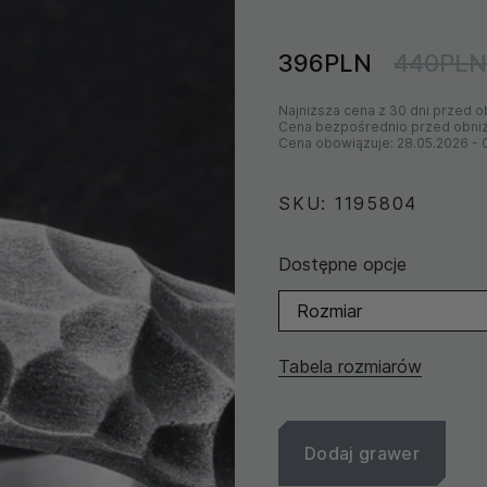
396PLN
440PLN
Najniższa cena z 30 dni przed o
Cena bezpośrednio przed obni
Cena obowiązuje:
28.05.2026
-
SKU: 1195804
Dostępne opcje
Rozmiar
Tabela rozmiarów
Dodaj grawer