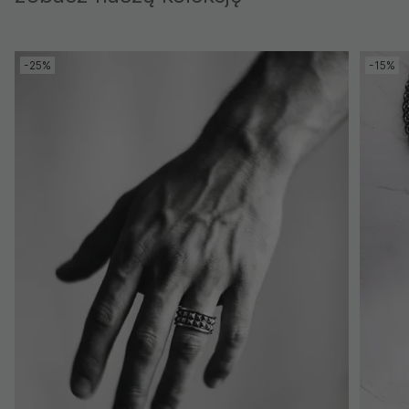
-25%
-15%