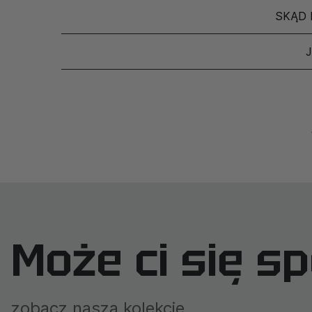
SKĄD 
Może ci się s
zobacz naszą kolekcję