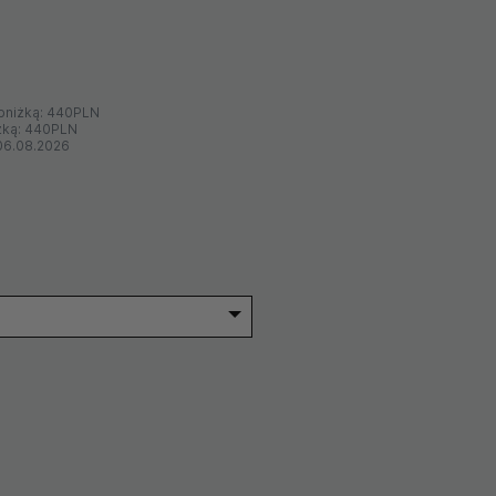
bniżką:
440PLN
żką:
440PLN
06.08.2026