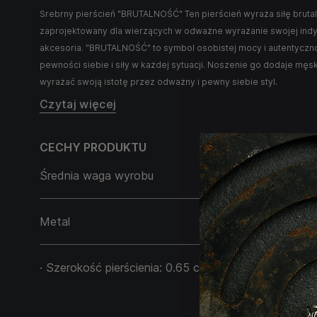
Srebrny pierścień "BRUTALNOŚĆ" Ten pierścień wyraża siłę bruta
zaprojektowany dla wierzących w odważne wyrażanie swojej ind
akcesoria. "BRUTALNOŚĆ" to symbol osobistej mocy i autentyczn
pewności siebie i siły w każdej sytuacji. Noszenie go dodaje męs
wyrażać swoją istotę przez odważny i pewny siebie styl.
Czytaj więcej
CECHY PRODUKTU
Średnia waga wyrobu
10,85 g
Metal
Srebro 925
· Szerokość pierścienia: 0.65 cm