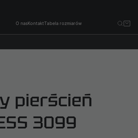
O nas
Kontakt
Tabela rozmiarów
y pierścień
ESS 3099