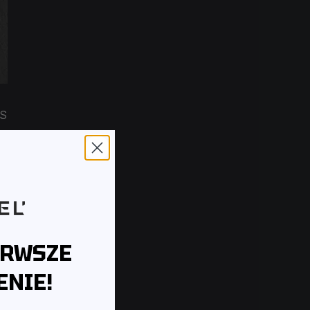
SS
ERWSZE
NIE!