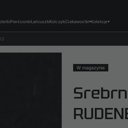
oletki
Pierścionki
Łańcuszki
Kolczyki
Ciekawostki
Kolekcje
SS
W magazynie
Srebrn
RUDEN