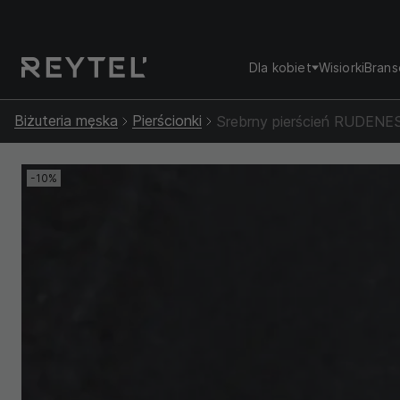
Dla kobiet
Wisiorki
Brans
Biżuteria męska
Pierścionki
Srebrny pierścień RUDENE
-10%