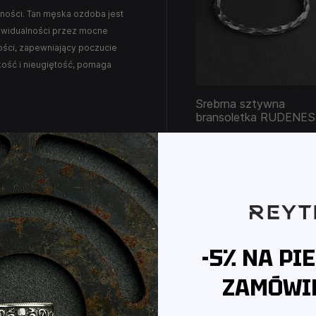
lności. Tan męska ozdoba jest
ywidualności przez mocne
ości, zapewniający poczucie
kość i nieugiętość, pomaga
Srebrna sztywna
bransoletka RUDENE
1 205PLN
1 338PLN
-5% NA PI
ZAMÓWIE