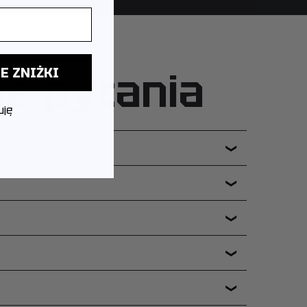
ne pytania
E ZNIŻKI
uję
❯
❯
❯
❯
❯