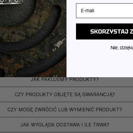
E-mail
ęściej zadawa
SKORZYSTAJ Z
Nie, dzięk
Z JAKIEGO METALU WYKONANA JEST BIŻUTERIA?
JAK PAKUJEMY PRODUKTY?
CZY PRODUKTY OBJĘTE SĄ GWARANCJĄ?
CZY MOGĘ ZWRÓCIĆ LUB WYMIENIĆ PRODUKT?
JAK WYGLĄDA DOSTAWA I ILE TRWA?