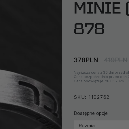
MINIE 
878
378PLN
419PLN
Najniższa cena z 30 dni przed o
Cena bezpośrednio przed obni
Cena obowiązuje:
28.05.2026
-
SKU: 1192762
Dostępne opcje
Rozmiar