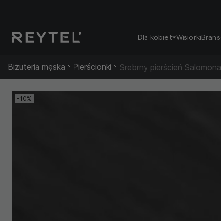
Dla kobiet
Wisiorki
Brans
Biżuteria męska
Pierścionki
Srebrny pierścień Salomo
-10%