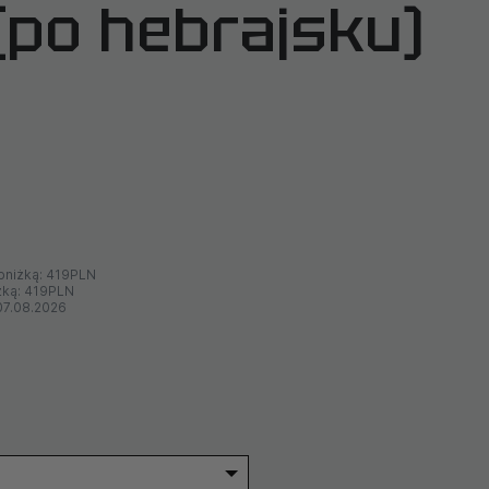
(po hebrajsku)
bniżką:
419PLN
żką:
419PLN
07.08.2026