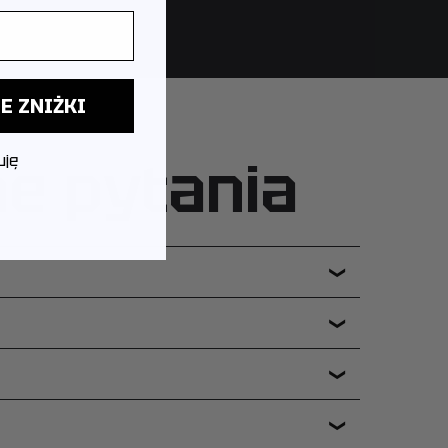
E ZNIŻKI
ne pytania
uję
❯
❯
❯
❯