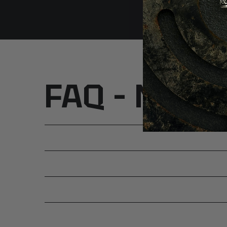
FAQ – Najcz