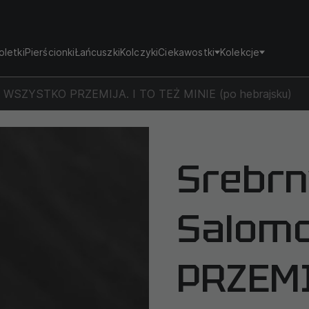
oletki
Pierścionki
Łańcuszki
Kolczyki
Ciekawostki
Kolekcje
na WSZYSTKO PRZEMIJA. I TO TEŻ MINIE (po hebrajsku)
Srebrn
Salom
PRZEMI