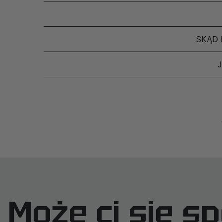
SKĄD 
Może ci się s