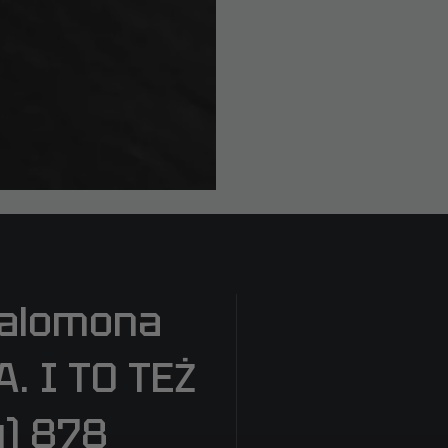
Salomona
 I TO TEŻ
u) 878