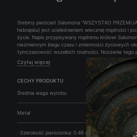
Srebrny pierścień Salomona "WSZYSTKO PRZEMIJA.
hebrajsku) jest ucieleśnieniem wiecznej mądrości i 
życie. Napis przypisywany mądremu królowi Salomo
niezmiennym biegu czasu i zmienności życiowych oko
tymczasowość wszelkich trudności. Noszenie tego p
zawsze pamiętać, że każda sytuacja, niezależnie od j
Czytaj więcej
zmieni. Ta ozdoba będzie doskonałym prezentem dla
wsparcia i przypomnienia o niezmiennych prawach w
CECHY PRODUKTU
ucieleśnia mądrość i spokój, dodając pewności siebie
sytuacji.
Średnia waga wyrobu
6,65 g
Metal
Srebro 925
· Szerokość pierścionka: 0.48 cm