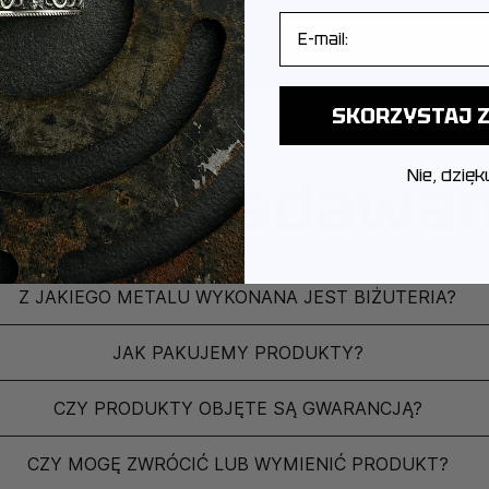
E-mail
SKORZYSTAJ Z
ęściej zadawa
Nie, dzięk
Z JAKIEGO METALU WYKONANA JEST BIŻUTERIA?
JAK PAKUJEMY PRODUKTY?
CZY PRODUKTY OBJĘTE SĄ GWARANCJĄ?
CZY MOGĘ ZWRÓCIĆ LUB WYMIENIĆ PRODUKT?