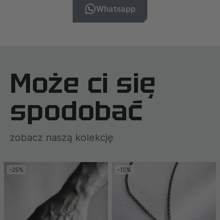
Whatsapp
Może ci się
spodobać
zobacz naszą kolekcję
-25%
-15%