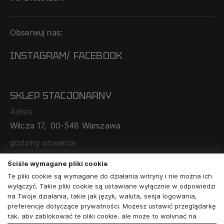
KONTAKT
Obserwuj nas:
DOSTAWA I PŁATNOŚĆ
REGULAMIN
INSTAGRAM
FACEBOOK
/
O NAS
CECHA PROBIERCZA
POLITYKA PRYWATNOŚCI
SKLEP STACJONARNY
MAPA SERWISU
WYMIANA I ZWROT
Adres
TABELA ROZMIARÓW
Wilcza 17,
00-548 Warszawa
ZAMÓWIENIA KORPORACYJNE
WSPÓŁPRACA Z PARTNERAMI
godziny otwarcia
poniedziałek - sobota:
11:00 - 19:00
Ściśle wymagane pliki cookie
Te pliki cookie są wymagane do działania witryny i nie można ich
Skontaktuj się z nami
wyłączyć. Takie pliki cookie są ustawiane wyłącznie w odpowiedzi
na Twoje działania, takie jak język, waluta, sesja logowania,
+48573581161
preferencje dotyczące prywatności. Możesz ustawić przeglądarkę
tak, aby zablokować te pliki cookie, ale może to wpłynąć na
info@reytel.pl