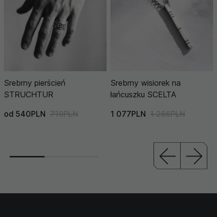
Srebrny pierścień
Srebrny wisiorek na
STRUCHTUR
łańcuszku SCELTA
od 540PLN
719PLN
1 077PLN
1 266PLN