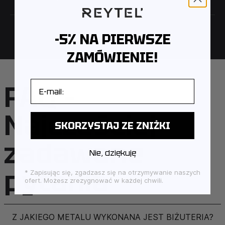
-5% NA PIERWSZE
ZAMÓWIENIE!
E-mail
FAQ –
Najczęściej
SKORZYSTAJ ZE ZNIŻKI
zadawane
Nie, dziękuję
pytania
* Zapisując się, zgadzasz się na otrzymywanie naszych
ofert. Możesz zrezygnować w każdej chwili.
Z JAKIEGO METALU WYKONANA JEST BIŻUTERIA?