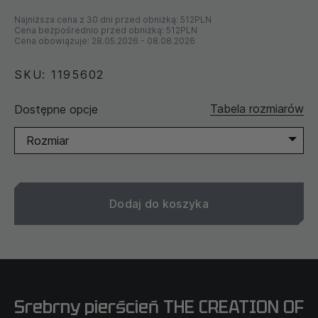
Najniższa cena z 30 dni przed obniżką:
512PLN
Cena bezpośrednio przed obniżką:
512PLN
Cena obowiązuje:
28.05.2026
-
08.08.2026
SKU: 1195602
Tabela rozmiarów
Dostępne opcje
Rozmiar
Dodaj do koszyka
Srebrny pierścień THE CREATION OF