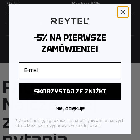
Metal
Srebro 925
Pamiętaj również, że sztywne bransoletki możesz
samodzielnie trochę ścisnąć lub rozciągnąć, aby
dopasować je do swojego nadgarstka.
· Szerokość bransoletki: 0,7 - 0,3 cm
-5% NA PIERWSZE
ZAMÓWIENIE!
E-mail
FAQ –
SKORZYSTAJ ZE ZNIŻKI
Najczęściej
Nie, dziękuję
zadawane
* Zapisując się, zgadzasz się na otrzymywanie naszych
ofert. Możesz zrezygnować w każdej chwili.
pytania