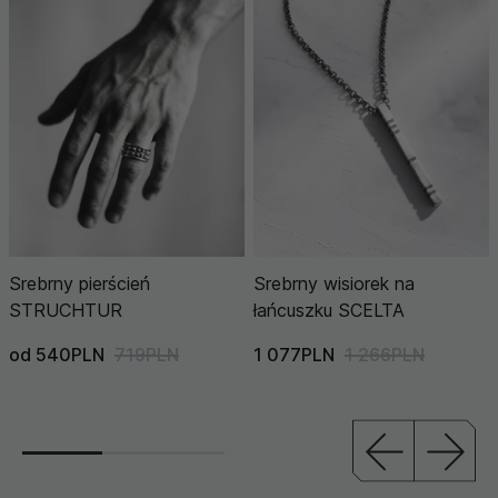
Srebrny pierścień
Srebrny wisiorek na
STRUCHTUR
łańcuszku SCELTA
od 540PLN
719PLN
1 077PLN
1 266PLN