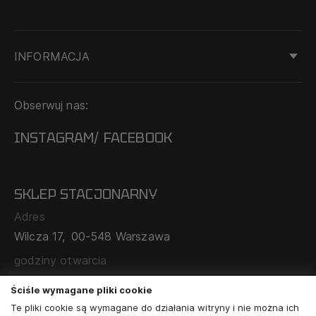
INFORMACJA
KONTAKT
Obserwuj nas:
DOSTAWA I PŁATNOŚĆ
REGULAMIN
INSTAGRAM
FACEBOOK
/
O NAS
CECHA PROBIERCZA
POLITYKA PRYWATNOŚCI
SKLEP STACJONARNY
MAPA SERWISU
WYMIANA I ZWROT
Adres
TABELA ROZMIARÓW
Wilcza 17,
00-548 Warszawa
ZAMÓWIENIA KORPORACYJNE
WSPÓŁPRACA Z PARTNERAMI
godziny otwarcia
poniedziałek - sobota:
11:00 - 19:00
Ściśle wymagane pliki cookie
Te pliki cookie są wymagane do działania witryny i nie można ich