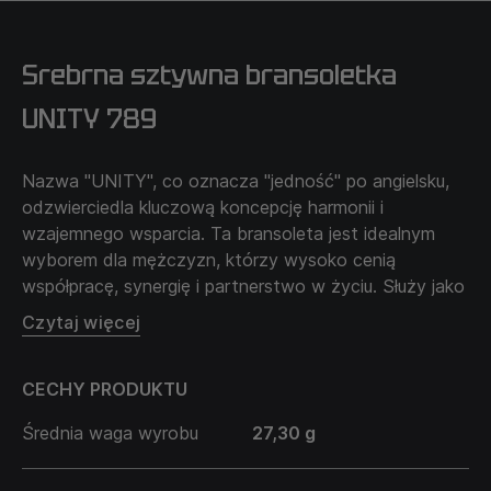
Srebrna sztywna bransoletka
Używając nitki lub wstążki, owiń ją wokół podstawy
swojego nadgarstka. Aby zapewnić wygodne
UNITY 789
noszenie bransoletki, zalecamy mierzenie
najgrubszej części nadgarstka, zazwyczaj jest to
Nazwa "UNITY", co oznacza "jedność" po angielsku,
staw.
odzwierciedla kluczową koncepcję harmonii i
Zrób znacznik markerem w miejscu, gdzie nitka lub
wzajemnego wsparcia. Ta bransoleta jest idealnym
wstążka spotyka się z początkowym końcem.
wyborem dla mężczyzn, którzy wysoko cenią
Rozwiń nitkę lub wstążkę i zmierz długość w cm od
współpracę, synergię i partnerstwo w życiu. Służy jako
końca do znacznika za pomocą linijki. Dodaj +1 cm
wizualny symbol tego, jak zjednoczenie wysiłków
Czytaj więcej
do uzyskanego wyniku i wybierz rozmiar z
może prowadzić do wielkich osiągnięć i wspólnych
dostępnych na stronie.
sukcesów.
CECHY PRODUKTU
Pamiętaj, że lewe i prawe nadgarstki mogą różnić
się rozmiarem.
Średnia waga wyrobu
27,30 g
Wybierz rozmiar w zależności od swoich preferencji
noszenia bransoletki luźniej lub ciaśniej.