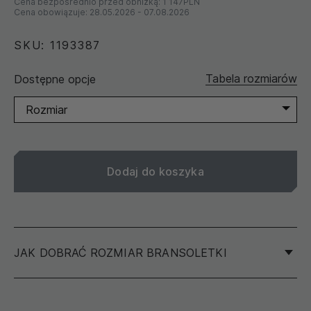
Cena bezpośrednio przed obniżką:
1 147PLN
Cena obowiązuje:
28.05.2026
-
07.08.2026
SKU: 1193387
Tabela rozmiarów
Dostępne opcje
Rozmiar
Dodaj do koszyka
JAK DOBRAĆ ROZMIAR BRANSOLETKI
Aby określić rozmiar swojej bransoletki, zalecamy
zmierzenie obwodu nadgarstka, a nie innej bransoletki.