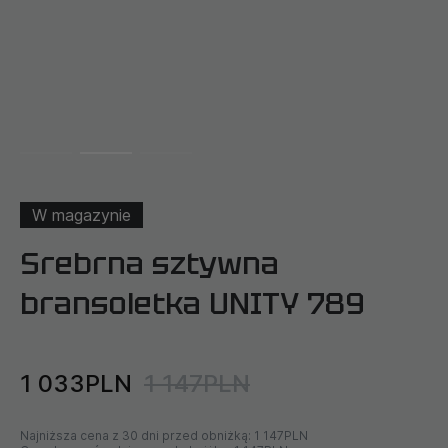
W magazynie
Srebrna sztywna
bransoletka UNITY 789
1 033PLN
1 147PLN
Najniższa cena z 30 dni przed obniżką:
1 147PLN