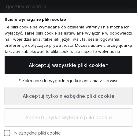
WSPÓŁPRACA Z PARTNERAMI
godziny otwarcia
poniedziałek - sobota:
11:00 - 19:00
Ściśle wymagane pliki cookie
Te pliki cookie są wymagane do działania witryny i nie można ich
Skontaktuj się z nami
wyłączyć. Takie pliki cookie są ustawiane wyłącznie w odpowiedzi
na Twoje działania, takie jak język, waluta, sesja logowania,
+48573581161
preferencje dotyczące prywatności. Możesz ustawić przeglądarkę
tak, aby zablokować te pliki cookie, ale może to wpłynąć na
info@reytel.pl
sposób działania naszej witryny.
Akceptuj wszystkie pliki cookie*
Analizy i statystyki
Skontaktuj się z nami:
Analizy i statystyki
Marketing i retargeting
* Zalecane do wygodnego korzystania z serwisu
Whatsapp
Te pliki cookie są zwykle ustawiane przez naszych partnerów
marketingowych i reklamowych. Mogą być przez nich
Akceptuj tylko niezbędne pliki cookie
wykorzystywane do tworzenia profilu Twoich zainteresowań, a
następnie wyświetlania odpowiednich reklam. Jeśli nie zezwolisz
Infolinia: Pn–Pt 09:00–17:00
na te pliki cookie, nie zobaczysz ukierunkowanych reklam dla
Akceptuj tylko wybrane pliki cookie
Twoich interesów.
Funkcjonalne pliki cookie
Niezbędne pliki cookie
Te pliki cookie umożliwiają naszej witrynie oferowanie