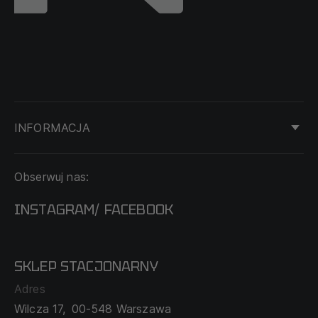
INFORMACJA
KONTAKT
Obserwuj nas:
DOSTAWA I PŁATNOŚĆ
REGULAMIN
INSTAGRAM
FACEBOOK
/
O NAS
CECHA PROBIERCZA
POLITYKA PRYWATNOŚCI
SKLEP STACJONARNY
MAPA SERWISU
WYMIANA I ZWROT
Adres
TABELA ROZMIARÓW
Wilcza 17,
00-548 Warszawa
ZAMÓWIENIA KORPORACYJNE