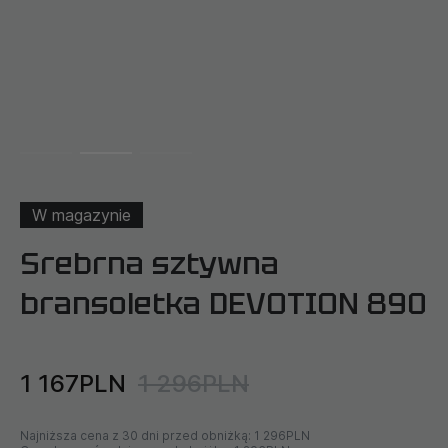
W magazynie
Srebrna sztywna
bransoletka DEVOTION 890
1 167PLN
1 296PLN
Najniższa cena z 30 dni przed obniżką:
1 296PLN