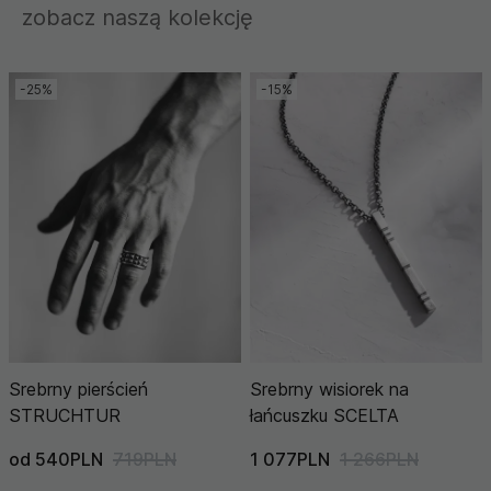
zobacz naszą kolekcję
-25%
-15%
Srebrny pierścień
Srebrny wisiorek na
STRUCHTUR
łańcuszku SCELTA
od 540PLN
719PLN
1 077PLN
1 266PLN