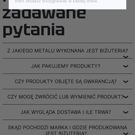
ofert. Możesz zrezygnować w każdej chwili.
zadawane
pytania
Z JAKIEGO METALU WYKONANA JEST BIŻUTERIA?
❯
JAK PAKUJEMY PRODUKTY?
❯
CZY PRODUKTY OBJĘTE SĄ GWARANCJĄ?
❯
CZY MOGĘ ZWRÓCIĆ LUB WYMIENIĆ PRODUKT?
❯
JAK WYGLĄDA DOSTAWA I ILE TRWA?
❯
SKĄD POCHODZI MARKA I GDZIE PRODUKOWANA
JEST BIŻUTERIA?
❯