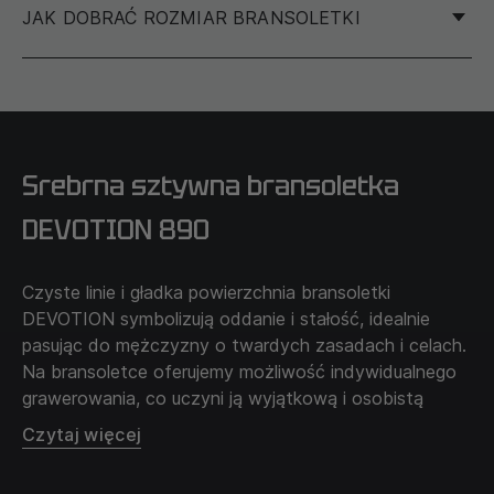
JAK DOBRAĆ ROZMIAR BRANSOLETKI
Aby określić rozmiar swojej bransoletki, zalecamy
zmierzenie obwodu nadgarstka, a nie innej bransoletki.
Srebrna sztywna bransoletka
Używając nitki lub wstążki, owiń ją wokół podstawy
swojego nadgarstka. Aby zapewnić wygodne
DEVOTION 890
noszenie bransoletki, zalecamy mierzenie
najgrubszej części nadgarstka, zazwyczaj jest to
Czyste linie i gładka powierzchnia bransoletki
staw.
DEVOTION symbolizują oddanie i stałość, idealnie
Zrób znacznik markerem w miejscu, gdzie nitka lub
pasując do mężczyzny o twardych zasadach i celach.
wstążka spotyka się z początkowym końcem.
Na bransoletce oferujemy możliwość indywidualnego
Rozwiń nitkę lub wstążkę i zmierz długość w cm od
grawerowania, co uczyni ją wyjątkową i osobistą
końca do znacznika za pomocą linijki. Dodaj +1 cm
ozdobą.
Czytaj więcej
do uzyskanego wyniku i wybierz rozmiar z
dostępnych na stronie.