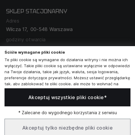
POLITYKA PRYWATNOŚCI
SKLEP STACJONARNY
MAPA SERWISU
WYMIANA I ZWROT
Adres
TABELA ROZMIARÓW
Wilcza 17,
00-548 Warszawa
ZAMÓWIENIA KORPORACYJNE
WSPÓŁPRACA Z PARTNERAMI
godziny otwarcia
poniedziałek - sobota:
11:00 - 19:00
Ściśle wymagane pliki cookie
Te pliki cookie są wymagane do działania witryny i nie można ich
Skontaktuj się z nami
wyłączyć. Takie pliki cookie są ustawiane wyłącznie w odpowiedzi
na Twoje działania, takie jak język, waluta, sesja logowania,
+48573581161
preferencje dotyczące prywatności. Możesz ustawić przeglądarkę
tak, aby zablokować te pliki cookie, ale może to wpłynąć na
info@reytel.pl
sposób działania naszej witryny.
Akceptuj wszystkie pliki cookie*
Analizy i statystyki
Skontaktuj się z nami:
Analizy i statystyki
Marketing i retargeting
* Zalecane do wygodnego korzystania z serwisu
Whatsapp
Te pliki cookie są zwykle ustawiane przez naszych partnerów
marketingowych i reklamowych. Mogą być przez nich
Akceptuj tylko niezbędne pliki cookie
wykorzystywane do tworzenia profilu Twoich zainteresowań, a