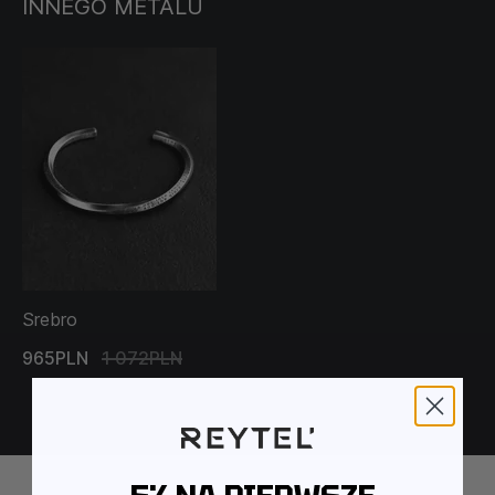
INNEGO METALU
Srebro
965PLN
1 072PLN