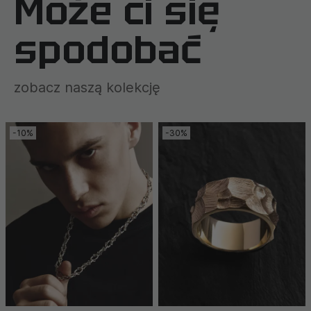
Może ci się
spodobać
zobacz naszą kolekcję
-10%
-30%