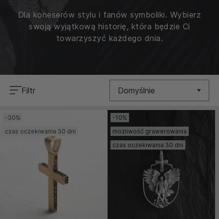
Dla koneserów stylu i fanów symboliki. Wybierz
swoją wyjątkową historię, która będzie Ci
towarzyszyć każdego dnia.
Filtr
Domyślnie
-30%
-10%
Nowość
czas oczekiwania 30 dni
możliwość grawerowania
Cena (Niska >
czas oczekiwania 30 dni
Wysoka)
Cena (Wysoka >
Niska)