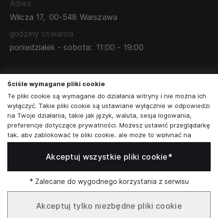
Adres
TABELA ROZMIARÓW
Wilcza 17,
00-548 Warszawa
ZAMÓWIENIA KORPORACYJNE
WSPÓŁPRACA Z PARTNERAMI
godziny otwarcia
poniedziałek - sobota:
11:00 - 19:00
Skontaktuj się z nami
Ściśle wymagane pliki cookie
+48573581161
Te pliki cookie są wymagane do działania witryny i nie można ich
wyłączyć. Takie pliki cookie są ustawiane wyłącznie w odpowiedzi
info@reytel.pl
na Twoje działania, takie jak język, waluta, sesja logowania,
preferencje dotyczące prywatności. Możesz ustawić przeglądarkę
Skontaktuj się z nami:
tak, aby zablokować te pliki cookie, ale może to wpłynąć na
sposób działania naszej witryny.
Akceptuj wszystkie pliki cookie*
Analizy i statystyki
Whatsapp
Analizy i statystyki
Marketing i retargeting
* Zalecane do wygodnego korzystania z serwisu
Te pliki cookie są zwykle ustawiane przez naszych partnerów
Infolinia: Pn–Pt 09:00–17:00
marketingowych i reklamowych. Mogą być przez nich
Akceptuj tylko niezbędne pliki cookie
wykorzystywane do tworzenia profilu Twoich zainteresowań, a