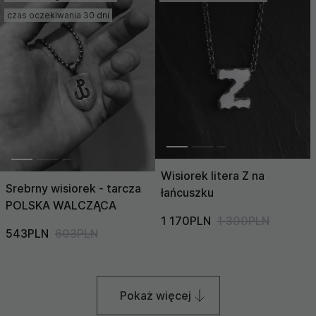
czas oczekiwania 30 dni
Wisiorek litera Z na
Srebrny wisiorek - tarcza
łańcuszku
POLSKA WALCZĄCA
1 170PLN
1 300PLN
543PLN
603PLN
Pokaż więcej