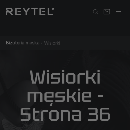
Srebrna biżuteria: 1 szt. –10% • 2 szt. –15% • 3 szt. –20% |
Złota biżuteria: –30% | Do 31.08
Biżuteria męska
Wisiorki
Wisiorki
męskie -
Strona 36