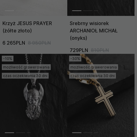
Krzyż JESUS PRAYER
Srebrny wisiorek
(żółte złoto)
ARCHANIOŁ MICHAŁ
(onyks)
6 265PLN
8 950PLN
729PLN
810PLN
-10%
-30%
możliwość grawerowania
możliwość grawerowania
czas oczekiwania 30 dni
czas oczekiwania 30 dni