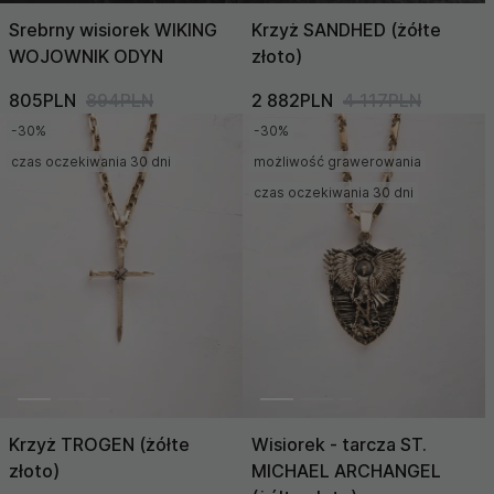
Srebrny wisiorek WIKING
Krzyż SANDHED (żółte
WOJOWNIK ODYN
złoto)
805PLN
894PLN
2 882PLN
4 117PLN
-30%
-30%
czas oczekiwania 30 dni
możliwość grawerowania
czas oczekiwania 30 dni
Krzyż TROGEN (żółte
Wisiorek - tarcza ST.
złoto)
MICHAEL ARCHANGEL