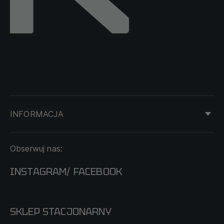
INFORMACJA
KONTAKT
Obserwuj nas:
DOSTAWA I PŁATNOŚĆ
REGULAMIN
INSTAGRAM
FACEBOOK
/
O NAS
CECHA PROBIERCZA
POLITYKA PRYWATNOŚCI
SKLEP STACJONARNY
MAPA SERWISU
WYMIANA I ZWROT