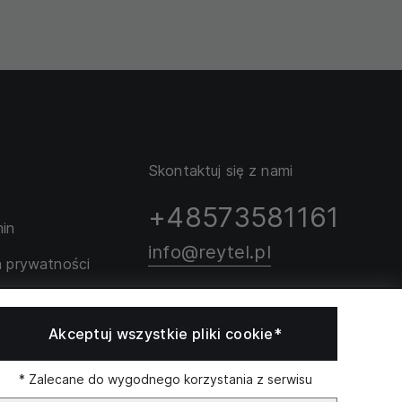
Skontaktuj się z nami
+48573581161
in
info@reytel.pl
a prywatności
rozmiarów
Skontaktuj się z nami:
Akceptuj wszystkie pliki cookie*
Whatsapp
* Zalecane do wygodnego korzystania z serwisu