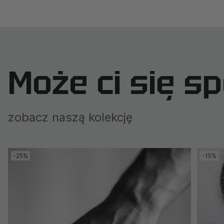
Może ci się s
zobacz naszą kolekcję
-25%
-15%