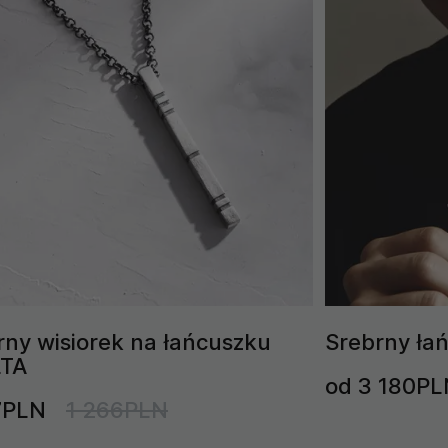
rny wisiorek na łańcuszku
Srebrny ła
LTA
od 3 180PL
7PLN
1 266PLN