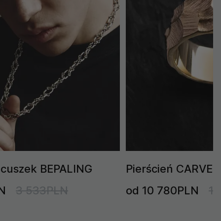
ńcuszek BEPALING
Pierścień CARVER 
N
3 533PLN
od 10 780PLN
1