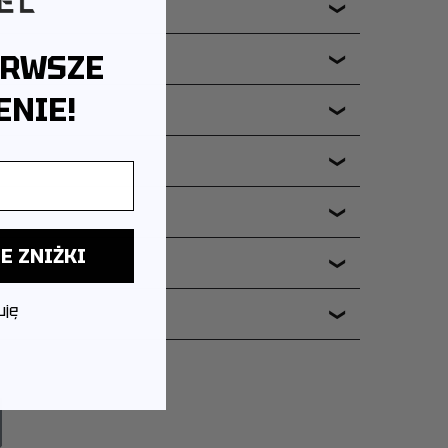
❯
ERWSZE
❯
NIE!
❯
❯
❯
E ZNIŻKI
ERIA?
❯
uję
❯