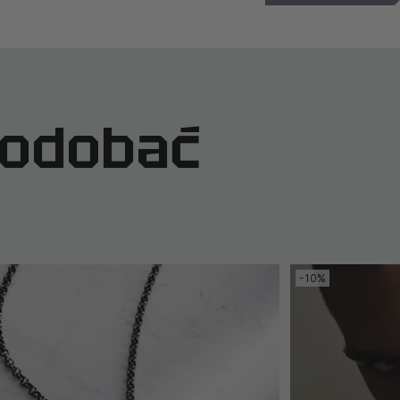
podobać
-10%