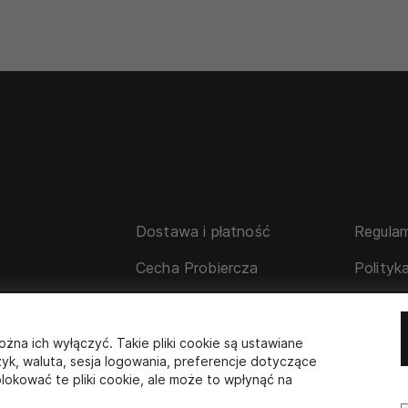
Dostawa i płatność
Regulam
Cecha Probiercza
Polityk
su
Wymiana i zwrot
Tabela 
 korporacyjne
Współpraca z partnerami
ożna ich wyłączyć. Takie pliki cookie są ustawiane
zyk, waluta, sesja logowania, preferencje dotyczące
lokować te pliki cookie, ale może to wpłynąć na
SKLEP STACJONARNY
s: