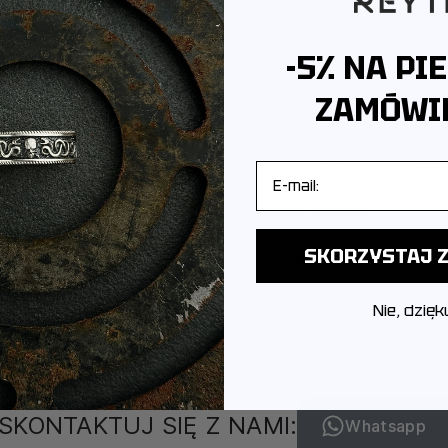
Z JAKIEGO METALU WYKONANA JEST BIŻUTERIA?
-5% NA PI
JAK PAKUJEMY PRODUKTY?
ZAMÓWIE
CZY PRODUKTY OBJĘTE SĄ GWARANCJĄ?
CZY MOGĘ ZWRÓCIĆ LUB WYMIENIĆ PRODUKT?
E-mail
JAK WYGLĄDA DOSTAWA I ILE TRWA?
SKORZYSTAJ Z
POCHODZI MARKA I GDZIE PRODUKOWANA JEST BIŻUT
Nie, dzięk
JAK DBAĆ O BIŻUTERIĘ, ABY ZACHOWAŁA SWÓJ BLASK?
SKONTAKTUJ SIĘ Z NAMI:
Whatsapp