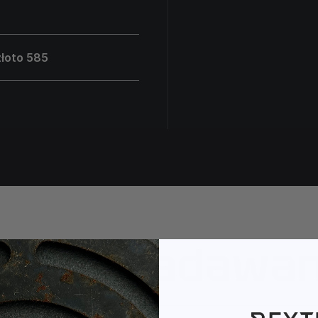
łoto 585
ęściej zadawa