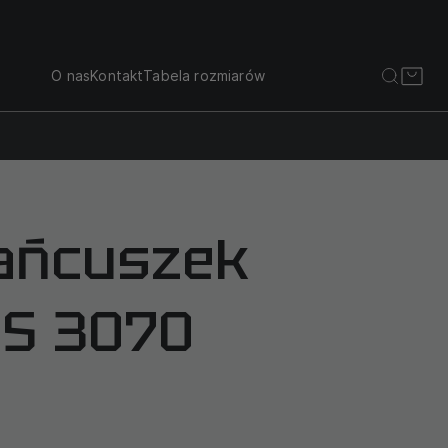
O nas
Kontakt
Tabela rozmiarów
łańcuszek
IS 3070