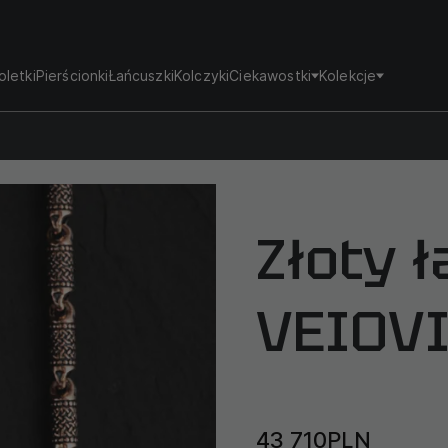
oletki
Pierścionki
Łańcuszki
Kolczyki
Ciekawostki
Kolekcje
Złoty 
VEIOV
43 710PLN