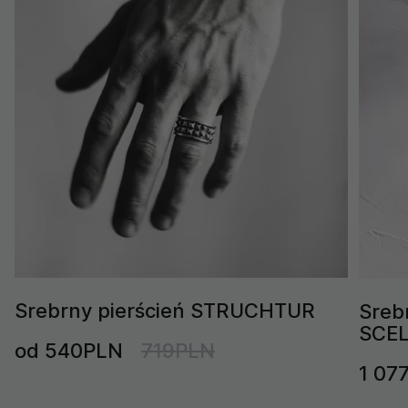
Srebrny pierścień STRUCHTUR
Sreb
SCE
od 540PLN
719PLN
1 07