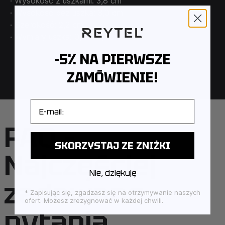
· Wysokość z uszkami: 3,8 cm
· Wysokość bez uszka: 3,0 cm
· Szerokość: 2,2 cm
· Wymiary uszka: 0,6 x 0,45 cm
-5% NA PIERWSZE
ZAMÓWIENIE!
E-mail
FAQ –
SKORZYSTAJ ZE ZNIŻKI
Najczęściej
Nie, dziękuję
zadawane
* Zapisując się, zgadzasz się na otrzymywanie naszych
ofert. Możesz zrezygnować w każdej chwili.
pytania