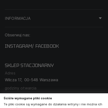
INFORMACJA
KONTAKT
Obserwuj nas:
DOSTAWA I PŁATNOŚĆ
REGULAMIN
INSTAGRAM
FACEBOOK
/
O NAS
CECHA PROBIERCZA
POLITYKA PRYWATNOŚCI
SKLEP STACJONARNY
MAPA SERWISU
WYMIANA I ZWROT
Adres
TABELA ROZMIARÓW
Wilcza 17,
00-548 Warszawa
ZAMÓWIENIA KORPORACYJNE
WSPÓŁPRACA Z PARTNERAMI
godziny otwarcia
poniedziałek - sobota:
11:00 - 19:00
Ściśle wymagane pliki cookie
Te pliki cookie są wymagane do działania witryny i nie można ich