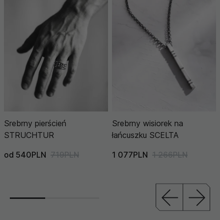
Srebrny pierścień
Srebrny wisiorek na
STRUCHTUR
łańcuszku SCELTA
od 540PLN
719PLN
1 077PLN
1 266PLN