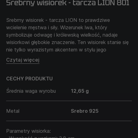
Srebrny wisiorek - tarcza LION 801
Srebrny wisiorek - tarcza LION to prawdziwe
wcielenie męstwa i siły. Wizerunek lwa, który
symbolizuje odwagę i królewską wielkość, nadaje
wisiorkowi głębokie znaczenie. Ten wisiorek stanie się
nie tylko wyrazistym akcentem w stylu jego
właściciela, ale także symbolem przywództwa i
Czytaj więcej
odwagi. Idealny dla tych, którzy cenią siłę ducha i
chcą podkreślić swoją niezłomność i odwagę.
CECHY PRODUKTU
Łańcuszek sprzedawany jest oddzielnie i nie wchodzi
w cenę produktu.
Średnia waga wyrobu
12,65 g
Metal
Srebro 925
Parametry wisiorka: