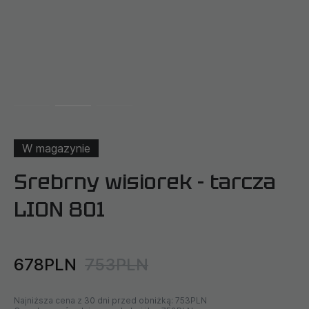
W magazynie
Srebrny wisiorek - tarcza
LION 801
678PLN
753PLN
Najniższa cena z 30 dni przed obniżką:
753PLN