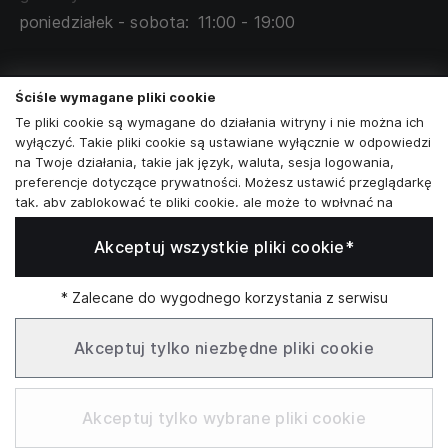
poniedziałek - sobota:
11:00 - 19:00
Skontaktuj się z nami
Ściśle wymagane pliki cookie
+48573581161
Te pliki cookie są wymagane do działania witryny i nie można ich
wyłączyć. Takie pliki cookie są ustawiane wyłącznie w odpowiedzi
info@reytel.pl
na Twoje działania, takie jak język, waluta, sesja logowania,
preferencje dotyczące prywatności. Możesz ustawić przeglądarkę
Skontaktuj się z nami:
tak, aby zablokować te pliki cookie, ale może to wpłynąć na
sposób działania naszej witryny.
Akceptuj wszystkie pliki cookie*
Analizy i statystyki
Whatsapp
Analizy i statystyki
Marketing i retargeting
* Zalecane do wygodnego korzystania z serwisu
Te pliki cookie są zwykle ustawiane przez naszych partnerów
Infolinia: Pn–Pt 09:00–17:00
marketingowych i reklamowych. Mogą być przez nich
Akceptuj tylko niezbędne pliki cookie
wykorzystywane do tworzenia profilu Twoich zainteresowań, a
następnie wyświetlania odpowiednich reklam. Jeśli nie zezwolisz
SŁUŻBOWE
na te pliki cookie, nie zobaczysz ukierunkowanych reklam dla
Akceptuj tylko wybrane pliki cookie
Twoich interesów.
Funkcjonalne pliki cookie