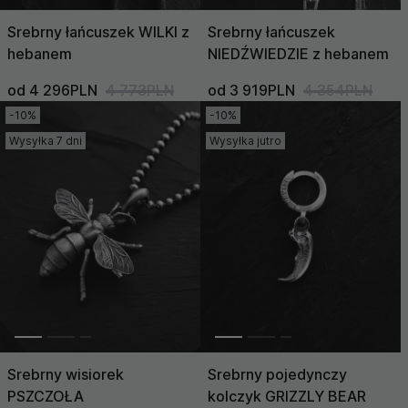
Srebrny łańcuszek WILKI z
Srebrny łańcuszek
hebanem
NIEDŹWIEDZIE z hebanem
od 4 296PLN
4 773PLN
od 3 919PLN
4 354PLN
-10%
-10%
Wysyłka 7 dni
Wysyłka jutro
Srebrny wisiorek
Srebrny pojedynczy
PSZCZOŁA
kolczyk GRIZZLY BEAR