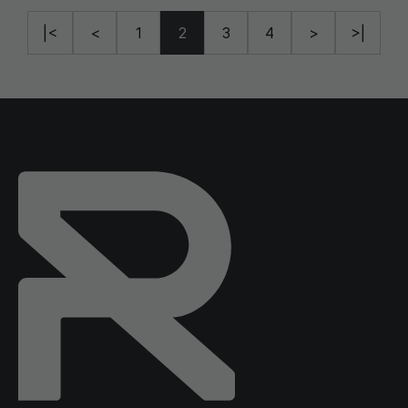
|<
<
1
2
3
4
>
>|