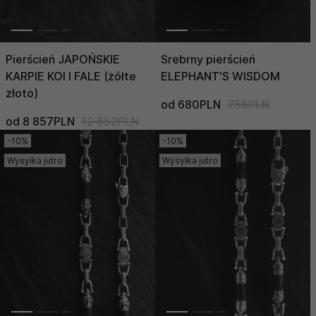
Pierścień JAPOŃSKIE
Srebrny pierścień
KARPIE KOI I FALE (żółte
ELEPHANT'S WISDOM
złoto)
od 680PLN
755PLN
od 8 857PLN
12 652PLN
-10%
-10%
Wysyłka jutro
Wysyłka jutro