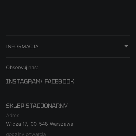
INFORMACJA
KONTAKT
Obserwuj nas:
DOSTAWA I PŁATNOŚĆ
REGULAMIN
INSTAGRAM
FACEBOOK
/
O NAS
CECHA PROBIERCZA
POLITYKA PRYWATNOŚCI
SKLEP STACJONARNY
MAPA SERWISU
WYMIANA I ZWROT
Adres
TABELA ROZMIARÓW
Wilcza 17,
00-548 Warszawa
ZAMÓWIENIA KORPORACYJNE
WSPÓŁPRACA Z PARTNERAMI
godziny otwarcia