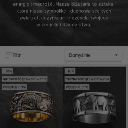
energię i mądrość. Nasza biżuteria to sztuka,
która niesie symbolikę i duchową siłę tych
zwierząt, uczyniając je częścią twojego
wizerunku i dziedzictwa.
Filtr
Domyślnie
-30%
-10%
Nowość
możliwość grawerowania
możliwość grawerowania
Cena (Niska >
Wysyłka 7 dni
Wysyłka jutro
Wysoka)
Cena (Wysoka >
Niska)