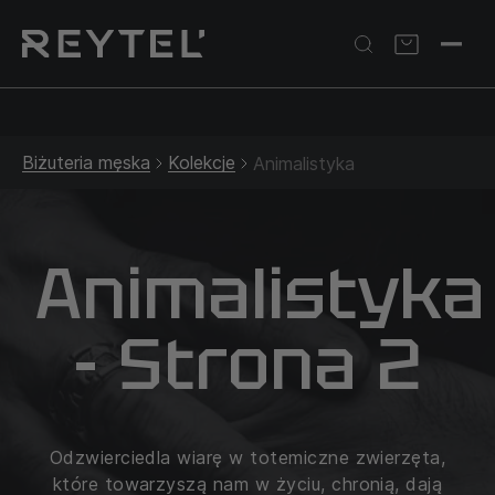
Srebrna biżuteria: 1 szt. –10% • 2 szt. –15% • 3 szt. –20% |
Złota biżuteria: –30% | Do 31.08
Biżuteria męska
Kolekcje
Animalistyka
Animalistyka
- Strona 2
Odzwierciedla wiarę w totemiczne zwierzęta,
które towarzyszą nam w życiu, chronią, dają