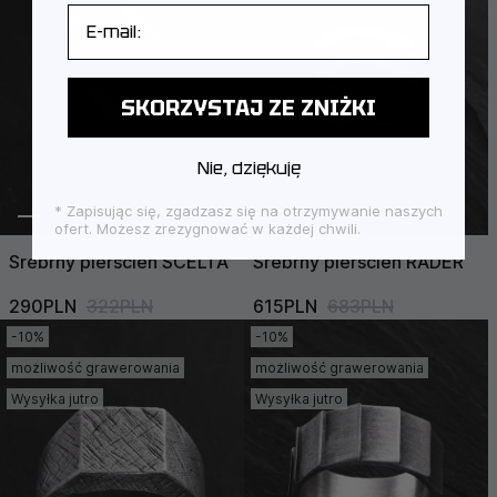
E-mail
SKORZYSTAJ ZE ZNIŻKI
Nie, dziękuję
* Zapisując się, zgadzasz się na otrzymywanie naszych
ofert. Możesz zrezygnować w każdej chwili.
Srebrny pierścień SCELTA
Srebrny pierścień RADER
290PLN
322PLN
615PLN
683PLN
-10%
-10%
możliwość grawerowania
możliwość grawerowania
Wysyłka jutro
Wysyłka jutro