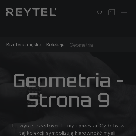
Srebrna biżuteria: 1 szt. –10% • 2 szt. –15% • 3 szt. –20% |
Złota biżuteria: –30% | Do 31.08
Biżuteria męska
Kolekcje
Geometria
Geometria -
Strona 9
To wyraz czystości formy i precyzji. Ozdoby w
tej kolekcji symbolizują klarowność myśli,