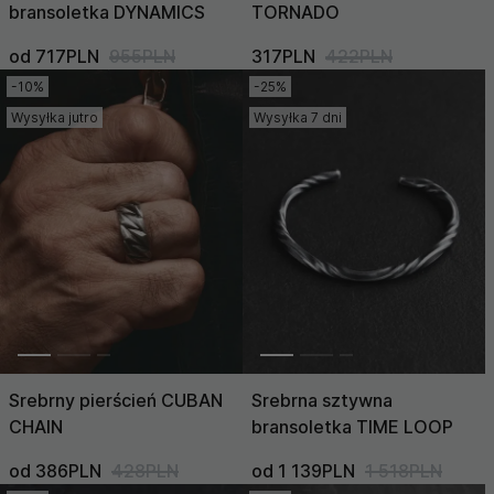
bransoletka DYNAMICS
TORNADO
od 717PLN
955PLN
317PLN
422PLN
-10%
-25%
Wysyłka jutro
Wysyłka 7 dni
Srebrny pierścień CUBAN
Srebrna sztywna
CHAIN
bransoletka TIME LOOP
od 386PLN
428PLN
od 1 139PLN
1 518PLN