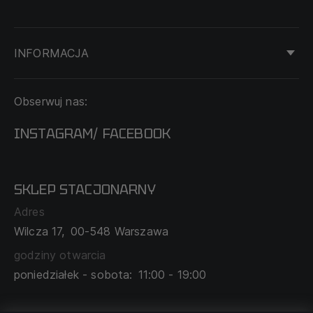
INFORMACJA
KONTAKT
Obserwuj nas:
DOSTAWA I PŁATNOŚĆ
REGULAMIN
INSTAGRAM
FACEBOOK
/
O NAS
CECHA PROBIERCZA
POLITYKA PRYWATNOŚCI
SKLEP STACJONARNY
MAPA SERWISU
WYMIANA I ZWROT
Adres
TABELA ROZMIARÓW
Wilcza 17,
00-548 Warszawa
ZAMÓWIENIA KORPORACYJNE
WSPÓŁPRACA Z PARTNERAMI
godziny otwarcia
poniedziałek - sobota:
11:00 - 19:00