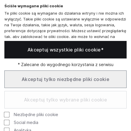
Skontaktuj się z nami
Ściśle wymagane pliki cookie
+48573581161
Te pliki cookie są wymagane do działania witryny i nie można ich
wyłączyć. Takie pliki cookie są ustawiane wyłącznie w odpowiedzi
info@reytel.pl
na Twoje działania, takie jak język, waluta, sesja logowania,
preferencje dotyczące prywatności. Możesz ustawić przeglądarkę
Skontaktuj się z nami:
tak, aby zablokować te pliki cookie, ale może to wpłynąć na
sposób działania naszej witryny.
Akceptuj wszystkie pliki cookie*
Analizy i statystyki
Whatsapp
Analizy i statystyki
Marketing i retargeting
* Zalecane do wygodnego korzystania z serwisu
Te pliki cookie są zwykle ustawiane przez naszych partnerów
Infolinia: Pn–Pt 09:00–17:00
marketingowych i reklamowych. Mogą być przez nich
Akceptuj tylko niezbędne pliki cookie
wykorzystywane do tworzenia profilu Twoich zainteresowań, a
następnie wyświetlania odpowiednich reklam. Jeśli nie zezwolisz
SŁUŻBOWE
na te pliki cookie, nie zobaczysz ukierunkowanych reklam dla
Akceptuj tylko wybrane pliki cookie
Twoich interesów.
Funkcjonalne pliki cookie
Niezbędne pliki cookie
Te pliki cookie umożliwiają naszej witrynie oferowanie
Google
Rating
dodatkowych funkcji i ustawień osobistych. Mogą być ustawione
Social media
przez nas lub przez zewnętrznych dostawców usług, których
754 review
4.9
Analityka