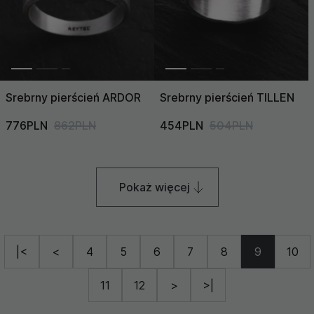
Srebrny pierścień ARDOR
Srebrny pierścień TILLEN
776PLN
862PLN
454PLN
504PLN
Pokaż więcej
|<
<
4
5
6
7
8
9
10
11
12
>
>|