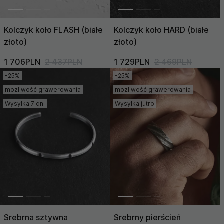
Kolczyk koło FLASH (białe
Kolczyk koło HARD (białe
złoto)
złoto)
1 706PLN
2 437PLN
1 729PLN
2 469PLN
-25%
-25%
możliwość grawerowania
możliwość grawerowania
Wysyłka 7 dni
Wysyłka jutro
Srebrna sztywna
Srebrny pierścień