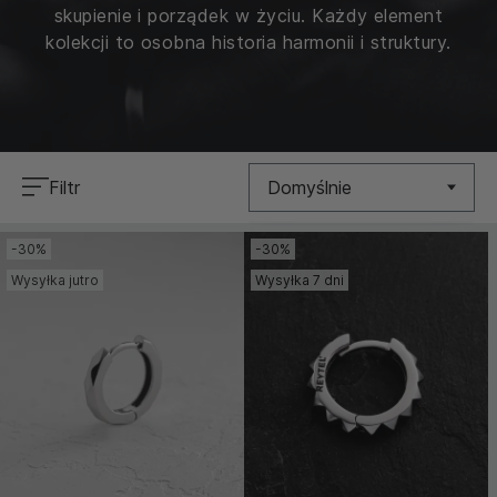
skupienie i porządek w życiu. Każdy element
kolekcji to osobna historia harmonii i struktury.
Filtr
Domyślnie
-30%
-30%
Nowość
Wysyłka jutro
Wysyłka 7 dni
Cena (Niska >
Wysoka)
Cena (Wysoka >
Niska)