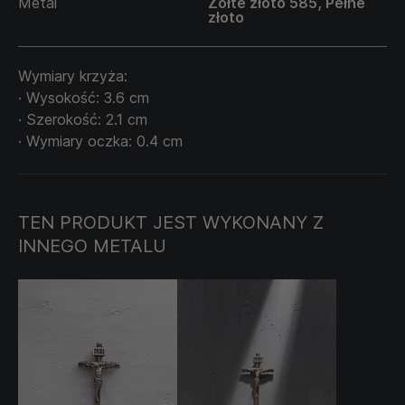
Metal
Żółte złoto 585, Pełne
złoto
Noszenie tego krzyża może być źródłem inspiracji i
wsparcia duchowego, przypominając o roli wiary,
nadziei i miłości w codziennym życiu.
Wymiary krzyża:
· Wysokość: 3.6 cm
· Szerokość: 2.1 cm
· Wymiary oczka: 0.4 cm
TEN PRODUKT JEST WYKONANY Z
INNEGO METALU