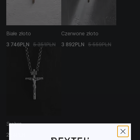
Białe złoto
Czerwone złoto
3 746PLN
5 351PLN
3 892PLN
5 559PLN
Srebro
254PLN
282PLN