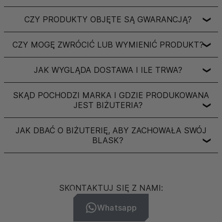
CZY PRODUKTY OBJĘTE SĄ GWARANCJĄ?
❯
CZY MOGĘ ZWRÓCIĆ LUB WYMIENIĆ PRODUKT?
❯
JAK WYGLĄDA DOSTAWA I ILE TRWA?
❯
SKĄD POCHODZI MARKA I GDZIE PRODUKOWANA
JEST BIŻUTERIA?
❯
JAK DBAĆ O BIŻUTERIĘ, ABY ZACHOWAŁA SWÓJ
BLASK?
❯
SKONTAKTUJ SIĘ Z NAMI:
Whatsapp