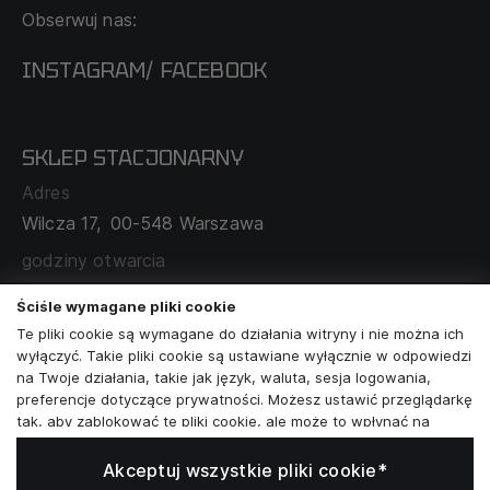
Obserwuj nas:
DOSTAWA I PŁATNOŚĆ
REGULAMIN
INSTAGRAM
FACEBOOK
/
O NAS
CECHA PROBIERCZA
POLITYKA PRYWATNOŚCI
SKLEP STACJONARNY
MAPA SERWISU
WYMIANA I ZWROT
Adres
TABELA ROZMIARÓW
Wilcza 17,
00-548 Warszawa
ZAMÓWIENIA KORPORACYJNE
WSPÓŁPRACA Z PARTNERAMI
godziny otwarcia
poniedziałek - sobota:
11:00 - 19:00
Ściśle wymagane pliki cookie
Te pliki cookie są wymagane do działania witryny i nie można ich
Skontaktuj się z nami
wyłączyć. Takie pliki cookie są ustawiane wyłącznie w odpowiedzi
na Twoje działania, takie jak język, waluta, sesja logowania,
+48573581161
preferencje dotyczące prywatności. Możesz ustawić przeglądarkę
tak, aby zablokować te pliki cookie, ale może to wpłynąć na
info@reytel.pl
sposób działania naszej witryny.
Akceptuj wszystkie pliki cookie*
Analizy i statystyki
Skontaktuj się z nami: