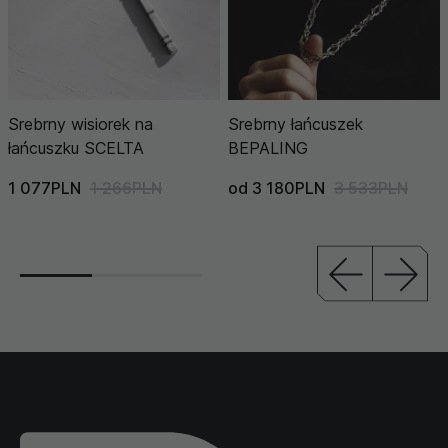
Srebrny wisiorek na
Srebrny łańcuszek
łańcuszku SCELTA
BEPALING
1 077PLN
1 266PLN
od 3 180PLN
3 533PLN