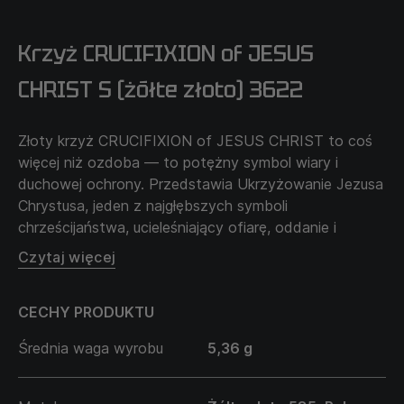
Krzyż CRUCIFIXION of JESUS
CHRIST S (żółte złoto) 3622
Złoty krzyż CRUCIFIXION of JESUS CHRIST to coś
więcej niż ozdoba — to potężny symbol wiary i
duchowej ochrony. Przedstawia Ukrzyżowanie Jezusa
Chrystusa, jeden z najgłębszych symboli
chrześcijaństwa, ucieleśniający ofiarę, oddanie i
bezgraniczną miłość.
Czytaj więcej
Ukrzyżowanie symbolizuje poświęcenie Chrystusa dla
CECHY PRODUKTU
zbawienia ludzkości, ukazując wielkość i siłę wiary. Ten
krzyż to znak nadziei, życia wiecznego i zwycięstwa
Średnia waga wyrobu
5,36 g
dobra nad złem. Przypomina również o mocy
przebaczenia i znaczeniu duchowego odrodzenia.