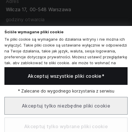
Adres
TABELA ROZMIARÓW
Wilcza 17,
00-548 Warszawa
ZAMÓWIENIA KORPORACYJNE
WSPÓŁPRACA Z PARTNERAMI
godziny otwarcia
poniedziałek - sobota:
11:00 - 19:00
Ściśle wymagane pliki cookie
Te pliki cookie są wymagane do działania witryny i nie można ich
Skontaktuj się z nami
wyłączyć. Takie pliki cookie są ustawiane wyłącznie w odpowiedzi
na Twoje działania, takie jak język, waluta, sesja logowania,
+48573581161
preferencje dotyczące prywatności. Możesz ustawić przeglądarkę
tak, aby zablokować te pliki cookie, ale może to wpłynąć na
info@reytel.pl
sposób działania naszej witryny.
Akceptuj wszystkie pliki cookie*
Analizy i statystyki
Skontaktuj się z nami:
Analizy i statystyki
Marketing i retargeting
* Zalecane do wygodnego korzystania z serwisu
Whatsapp
Te pliki cookie są zwykle ustawiane przez naszych partnerów
marketingowych i reklamowych. Mogą być przez nich
Akceptuj tylko niezbędne pliki cookie
wykorzystywane do tworzenia profilu Twoich zainteresowań, a
następnie wyświetlania odpowiednich reklam. Jeśli nie zezwolisz
Infolinia: Pn–Pt 09:00–17:00
na te pliki cookie, nie zobaczysz ukierunkowanych reklam dla
Akceptuj tylko wybrane pliki cookie
Twoich interesów.