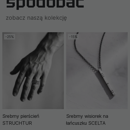
spodobać
zobacz naszą kolekcję
-25%
-15%
Srebrny pierścień
Srebrny wisiorek na
STRUCHTUR
łańcuszku SCELTA