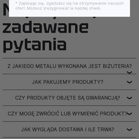
Najczęściej
* Zapisując się, zgadzasz się na otrzymywanie naszych
ofert. Możesz zrezygnować w każdej chwili.
zadawane
pytania
Z JAKIEGO METALU WYKONANA JEST BIŻUTERIA?
❯
JAK PAKUJEMY PRODUKTY?
❯
CZY PRODUKTY OBJĘTE SĄ GWARANCJĄ?
❯
CZY MOGĘ ZWRÓCIĆ LUB WYMIENIĆ PRODUKT?
❯
JAK WYGLĄDA DOSTAWA I ILE TRWA?
❯