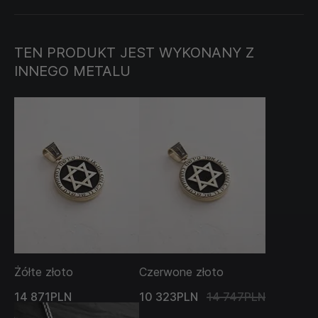
Jerozolimy, przypomina o konieczności zachowania
dziedzictwa kulturowego.
Łańcuszek sprzedawany jest oddzielnie i nie wchodzi
TEN PRODUKT JEST WYKONANY Z
w cenę produktu.
INNEGO METALU
Żółte złoto
Czerwone złoto
14 871PLN
10 323PLN
14 747PLN