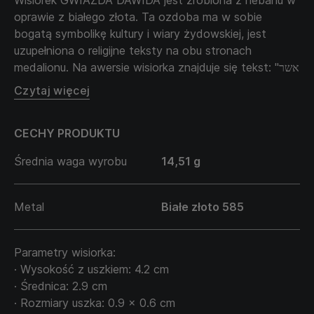
Wisiorek GWIAZDA DAWIDA jest zrobiona z hebanu w
oprawie z białego złota. Ta ozdoba ma w sobie
bogatą symbolikę kultury i wiary żydowskiej, jest
uzupełniona o religijne teksty na obu stronach
medalionu. Na awersie wisiorka znajduje się tekst: "אשר
קידשנו במצוותיו וציוונו להדליק נר של שבת", co oznacza:
Czytaj więcej
"Kogo uświęciliśmy swoimi przykazaniami i nakazaliśmy
zapalić świecę". Ten napis mówi o przestrzeganiu
CECHY PRODUKTU
tradycji i świętości szabatu.
Na rewersie wisiorka również znajduje się symboliczny
Średnia waga wyrobu
14,51 g
napis: "אם אשכחך ירושלים תשכח ימיני", co tłumaczy się :
"Jeśli zapomnę cię, Jerozolimo, niech zapomnę o
swojej prawej ręce". Te słowa wyrażają głębokie
Metal
Białe złoto 585
przywiązanie i pamięć o Jerozolimie, odwiecznym
mieście narodu żydowskiego.
Ten wisiorek jest amuletem duchowej siły, oddania i
Parametry wisiorka:
odwiecznego powiązania historii z tradycją. Noszenie
· Wysokość z uszkiem: 4.2 cm
tej ozdoby to wyraz osobistej wiary, szacunku do
· Średnica: 2.9 cm
religijnych obowiązków i głębokiej miłości do
· Rozmiary uszka: 0.9 x 0.6 cm