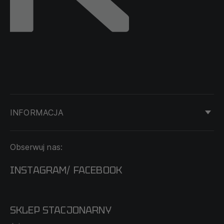
INFORMACJA
KONTAKT
Obserwuj nas:
DOSTAWA I PŁATNOŚĆ
REGULAMIN
INSTAGRAM
FACEBOOK
/
O NAS
CECHA PROBIERCZA
POLITYKA PRYWATNOŚCI
SKLEP STACJONARNY
MAPA SERWISU
WYMIANA I ZWROT