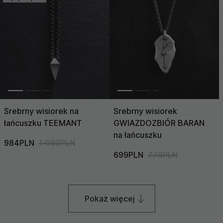
Srebrny wisiorek na
Srebrny wisiorek
łańcuszku TEEMANT
GWIAZDOZBIÓR BARAN
na łańcuszku
984PLN
1 093PLN
699PLN
776PLN
Pokaż więcej