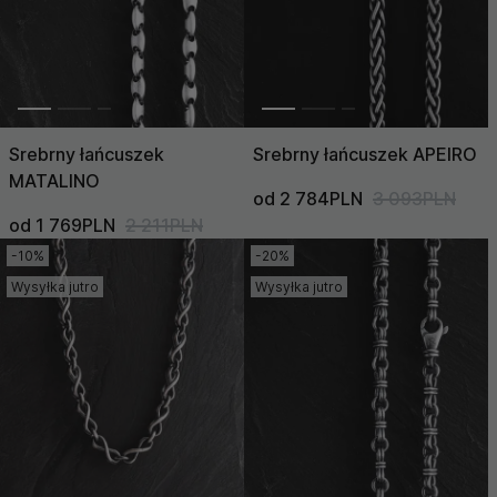
Srebrny łańcuszek
Srebrny łańcuszek APEIRO
MATALINO
od 2 784PLN
3 093PLN
od 1 769PLN
2 211PLN
-10%
-20%
Wysyłka jutro
Wysyłka jutro