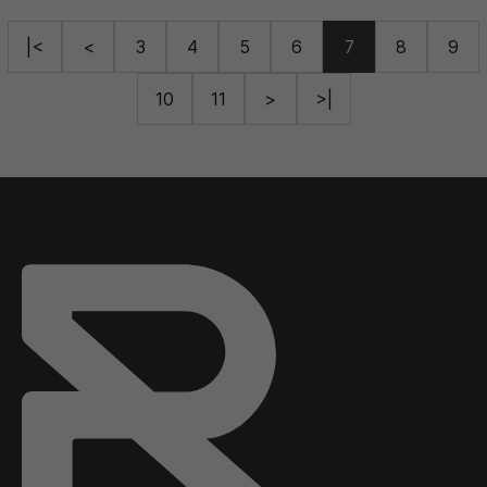
|<
<
3
4
5
6
7
8
9
10
11
>
>|