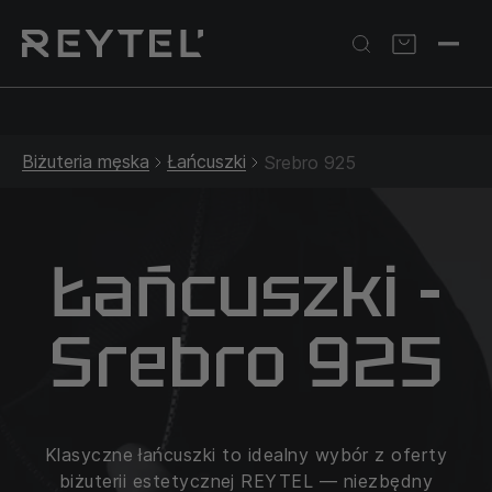
Srebrna biżuteria: 1 szt. –10% • 2 szt. –15% • 3 szt. –20% |
Złota biżuteria: –30% | Do 31.08
Biżuteria męska
Łańcuszki
Srebro 925
Łańcuszki -
Srebro 925
Klasyczne łańcuszki to idealny wybór z oferty
biżuterii estetycznej REYTEL — niezbędny