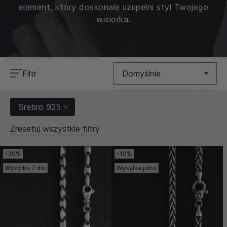
element, który doskonale uzupełni styl Twojego
wisiorka.
Filtr
Domyślnie
Nowość
Srebro 925
Cena (Niska >
Zresetuj wszystkie filtry
Wysoka)
Cena (Wysoka >
-20%
-10%
Niska)
Wysyłka 7 dni
Wysyłka jutro