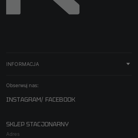
INFORMACJA
KONTAKT
Obserwuj nas:
DOSTAWA I PŁATNOŚĆ
REGULAMIN
INSTAGRAM
FACEBOOK
/
O NAS
CECHA PROBIERCZA
POLITYKA PRYWATNOŚCI
SKLEP STACJONARNY
MAPA SERWISU
WYMIANA I ZWROT
Adres