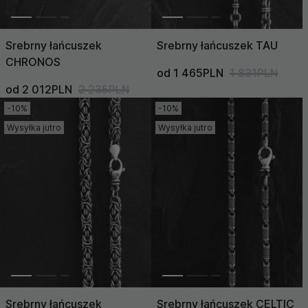
Srebrny łańcuszek
Srebrny łańcuszek TAU
CHRONOS
od 1 465PLN
1 831PLN
od 2 012PLN
2 235PLN
-10%
-10%
Wysyłka jutro
Wysyłka jutro
Srebrny łańcuszek
Srebrny łańcuszek CELTIC