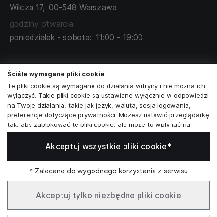
TABELA ROZMIARÓW
Wilcza 17,
00-548 Warszawa
ZAMÓWIENIA KORPORACYJNE
WSPÓŁPRACA Z PARTNERAMI
godziny otwarcia
poniedziałek - sobota:
11:00 - 19:00
Skontaktuj się z nami
Ściśle wymagane pliki cookie
+48573581161
Te pliki cookie są wymagane do działania witryny i nie można ich
wyłączyć. Takie pliki cookie są ustawiane wyłącznie w odpowiedzi
info@reytel.pl
na Twoje działania, takie jak język, waluta, sesja logowania,
preferencje dotyczące prywatności. Możesz ustawić przeglądarkę
Skontaktuj się z nami:
tak, aby zablokować te pliki cookie, ale może to wpłynąć na
sposób działania naszej witryny.
Akceptuj wszystkie pliki cookie*
Analizy i statystyki
Whatsapp
Analizy i statystyki
Marketing i retargeting
* Zalecane do wygodnego korzystania z serwisu
Te pliki cookie są zwykle ustawiane przez naszych partnerów
Infolinia: Pn–Pt 09:00–17:00
marketingowych i reklamowych. Mogą być przez nich
Akceptuj tylko niezbędne pliki cookie
wykorzystywane do tworzenia profilu Twoich zainteresowań, a
następnie wyświetlania odpowiednich reklam. Jeśli nie zezwolisz