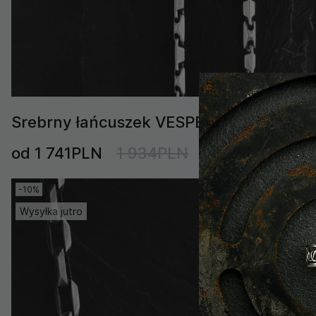
Srebrny łańcuszek VESPER
od 1 741PLN
1 934PLN
-10%
Wysyłka jutro