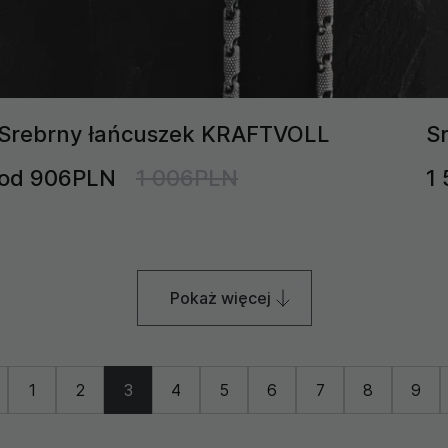
Srebrny łańcuszek KRAFTVOLL
S
od 906PLN
1 006PLN
1
Pokaż więcej
1
2
3
4
5
6
7
8
9