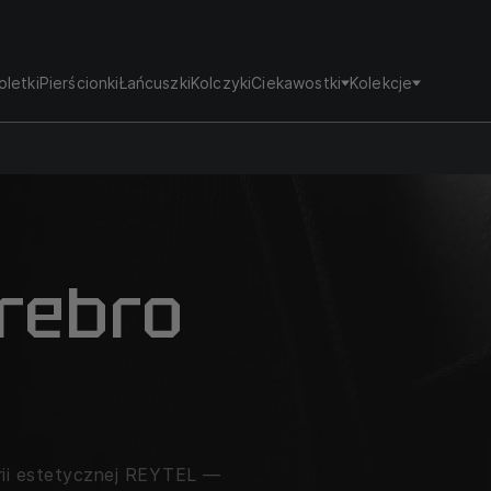
oletki
Pierścionki
Łańcuszki
Kolczyki
Ciekawostki
Kolekcje
Srebro
erii estetycznej REYTEL —