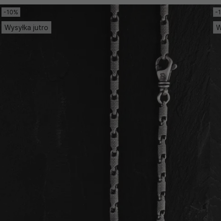
-10%
-
Wysyłka jutro
W