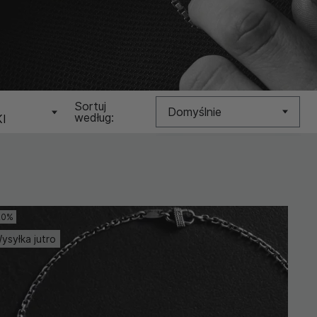
N
Sortuj
Domyślnie
według:
I
Nowość
Cena (Niska >
Wysoka)
20%
Cena (Wysoka >
Niska)
ysyłka jutro