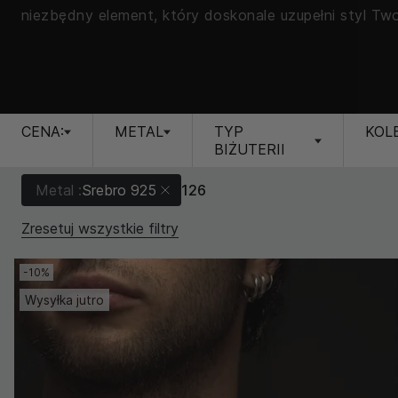
niezbędny element, który doskonale uzupełni styl Two
CENA:
METAL
TYP
KOL
BIŻUTERII
Metal :
Srebro 925
126
Zresetuj wszystkie filtry
-10%
Wysyłka jutro