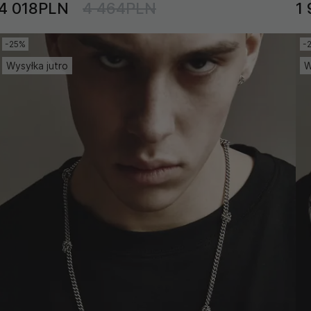
4 018PLN
4 464PLN
1
-25%
-
Wysyłka jutro
W