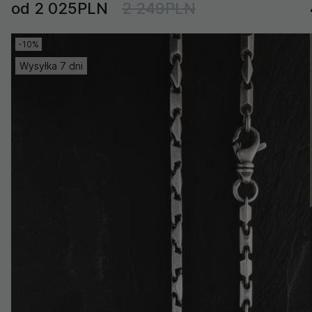
od 2 025PLN
2 249PLN
-10%
Wysyłka 7 dni