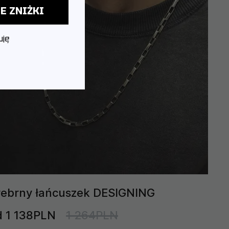
E ZNIŻKI
uję
rebrny łańcuszek DESIGNING
d 1 138PLN
1 264PLN