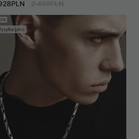
 928PLN
2 409PLN
20%
ysyłka jutro