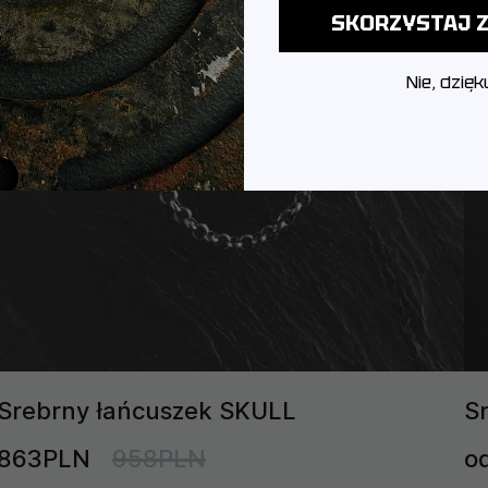
SKORZYSTAJ Z
Nie, dzięk
Srebrny łańcuszek SKULL
S
863PLN
958PLN
o