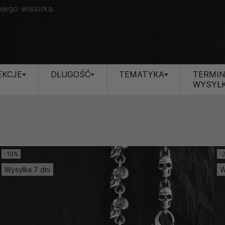
jego wisiorka.
EKCJE
DŁUGOŚĆ
TEMATYKA
TERMI
WYSYŁK
-10%
-
Wysyłka 7 dni
W