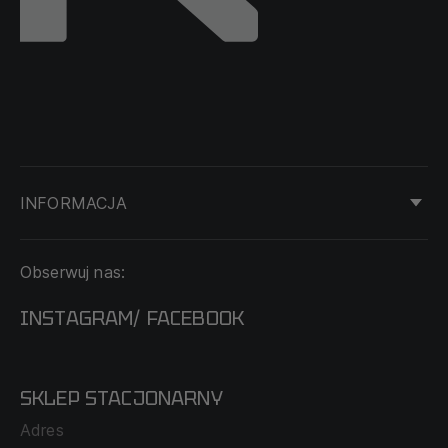
INFORMACJA
KONTAKT
Obserwuj nas:
DOSTAWA I PŁATNOŚĆ
REGULAMIN
INSTAGRAM
FACEBOOK
/
O NAS
CECHA PROBIERCZA
POLITYKA PRYWATNOŚCI
SKLEP STACJONARNY
MAPA SERWISU
WYMIANA I ZWROT
Adres
TABELA ROZMIARÓW