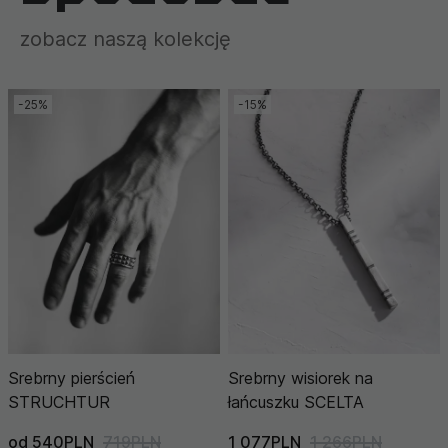
zobacz naszą kolekcję
-25%
-15%
Srebrny pierścień
Srebrny wisiorek na
STRUCHTUR
łańcuszku SCELTA
od 540PLN
719PLN
1 077PLN
1 266PLN