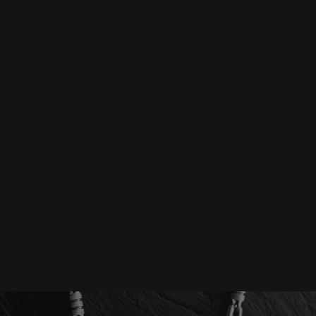
Srebrna biżuteria: 1 szt. –10% • 2 szt. –15% • 3 szt. –20% |
Złota biżuteria: –30% | Do 31.08
Biżuteria męska
Łańcuszki
Srebrny łańcuszek TID RO
-10%