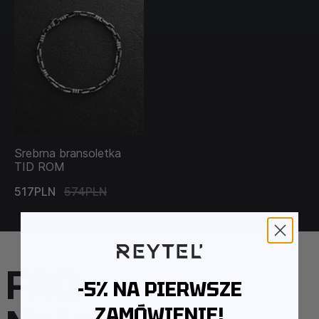
Srebrna bransoletka
TID ROM
517PLN
574PLN
FAQ –
-5% NA PIERWSZE
ZAMÓWIENIE!