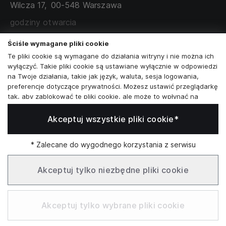
Wilcza 17,
00-548 Warszawa
ZAMÓWIENIA KORPORACYJNE
WSPÓŁPRACA Z PARTNERAMI
godziny otwarcia
poniedziałek - sobota:
11:00 - 19:00
Ściśle wymagane pliki cookie
Te pliki cookie są wymagane do działania witryny i nie można ich
Skontaktuj się z nami
wyłączyć. Takie pliki cookie są ustawiane wyłącznie w odpowiedzi
na Twoje działania, takie jak język, waluta, sesja logowania,
+48573581161
preferencje dotyczące prywatności. Możesz ustawić przeglądarkę
tak, aby zablokować te pliki cookie, ale może to wpłynąć na
info@reytel.pl
sposób działania naszej witryny.
Akceptuj wszystkie pliki cookie*
Analizy i statystyki
Skontaktuj się z nami:
Analizy i statystyki
Marketing i retargeting
* Zalecane do wygodnego korzystania z serwisu
Whatsapp
Te pliki cookie są zwykle ustawiane przez naszych partnerów
marketingowych i reklamowych. Mogą być przez nich
Akceptuj tylko niezbędne pliki cookie
wykorzystywane do tworzenia profilu Twoich zainteresowań, a
następnie wyświetlania odpowiednich reklam. Jeśli nie zezwolisz
Infolinia: Pn–Pt 09:00–17:00
na te pliki cookie, nie zobaczysz ukierunkowanych reklam dla
Akceptuj tylko wybrane pliki cookie
Twoich interesów.
Funkcjonalne pliki cookie