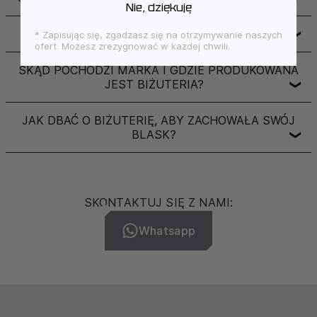
Nie, dziękuję
JAK WYGLĄDA DOSTAWA I ILE TRWA?
* Zapisując się, zgadzasz się na otrzymywanie naszych
❯
ofert. Możesz zrezygnować w każdej chwili.
SKĄD POCHODZI MARKA I GDZIE PRODUKOWANA
JEST BIŻUTERIA?
❯
JAK DBAĆ O BIŻUTERIĘ, ABY ZACHOWAŁA SWÓJ
BLASK?
❯
SKONTAKTUJ SIĘ Z NAMI:
Whatsapp