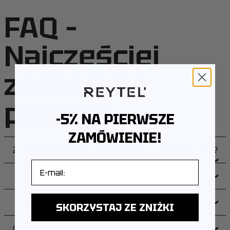
FAQ –
Najczęściej
zadawane
pytania
-5% NA PIERWSZE
ZAMÓWIENIE!
Z JAKIEGO METALU WYKONANA JEST BIŻUTERIA?
❯
E-mail
JAK PAKUJEMY PRODUKTY?
❯
CZY PRODUKTY OBJĘTE SĄ GWARANCJĄ?
❯
SKORZYSTAJ ZE ZNIŻKI
CZY MOGĘ ZWRÓCIĆ LUB WYMIENIĆ PRODUKT?
❯