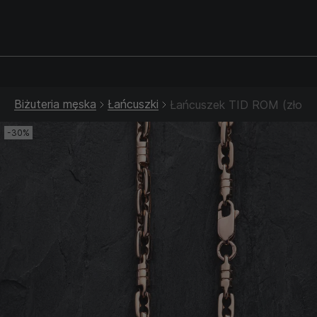
Srebrna biżuteria: 1 szt. –10% • 2 szt. –15% • 3 szt. –20% |
Złota biżuteria: –30% | Do 31.08
Biżuteria męska
Łańcuszki
Łańcuszek TID ROM (złoto
-30%