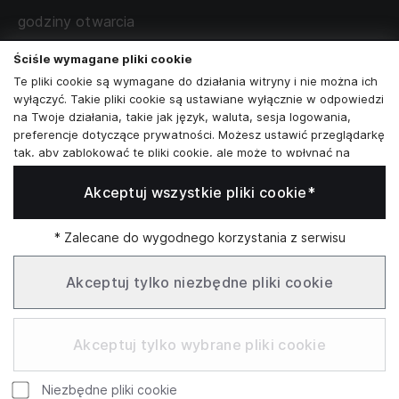
WSPÓŁPRACA Z PARTNERAMI
godziny otwarcia
poniedziałek - sobota:
11:00 - 19:00
Ściśle wymagane pliki cookie
Te pliki cookie są wymagane do działania witryny i nie można ich
Skontaktuj się z nami
wyłączyć. Takie pliki cookie są ustawiane wyłącznie w odpowiedzi
na Twoje działania, takie jak język, waluta, sesja logowania,
+48573581161
preferencje dotyczące prywatności. Możesz ustawić przeglądarkę
tak, aby zablokować te pliki cookie, ale może to wpłynąć na
info@reytel.pl
sposób działania naszej witryny.
Akceptuj wszystkie pliki cookie*
Analizy i statystyki
Skontaktuj się z nami:
Analizy i statystyki
Marketing i retargeting
* Zalecane do wygodnego korzystania z serwisu
Whatsapp
Te pliki cookie są zwykle ustawiane przez naszych partnerów
marketingowych i reklamowych. Mogą być przez nich
Akceptuj tylko niezbędne pliki cookie
wykorzystywane do tworzenia profilu Twoich zainteresowań, a
następnie wyświetlania odpowiednich reklam. Jeśli nie zezwolisz
Infolinia: Pn–Pt 09:00–17:00
na te pliki cookie, nie zobaczysz ukierunkowanych reklam dla
Akceptuj tylko wybrane pliki cookie
Twoich interesów.
Funkcjonalne pliki cookie
Niezbędne pliki cookie
Te pliki cookie umożliwiają naszej witrynie oferowanie