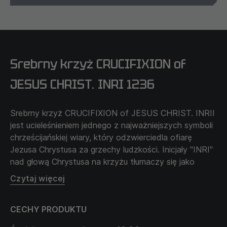
Srebrny krzyż CRUCIFIXION of
JESUS CHRIST. INRI 1236
Srebrny krzyż CRUCIFIXION of JESUS CHRIST. INRII
jest ucieleśnieniem jednego z najważniejszych symboli
chrześcijańskiej wiary, który odzwierciedla ofiarę
Jezusa Chrystusa za grzechy ludzkości. Inicjały "INRI"
nad głową Chrystusa na krzyżu tłumaczy się jako
"Jezus Nazarejczyk, Król Żydowski". Krzyż przypomina
Czytaj więcej
wierzącym o znaczeniu przebaczenia, miłości do
bliźniego i konieczności przestrzegania
CECHY PRODUKTU
chrześcijańskich nauk w codziennym życiu.
Noszenie srebrnego krzyża "CRUCIFIXION of JESUS