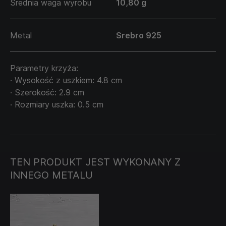
Średnia waga wyrobu
10,80 g
CHRIST. INRI" może służyć jako osobiste
przypomnienie o głębi własnej wiary, o sile ducha i o
wiecznych wartościach, które wynikają z
Metal
Srebro 925
chrześcijańskiej doktryny. Ten krzyż jest nie tylko
ozdobą, ale również wyrazem głębokiej duchowej
przynależności i oddania wierze.
Parametry krzyża:
Łańcuszek sprzedawany jest oddzielnie i nie wchodzi
· Wysokość z uszkiem: 4.8 cm
w cenę produktu.
· Szerokość: 2.9 cm
· Rozmiary uszka: 0.5 cm
TEN PRODUKT JEST WYKONANY Z
INNEGO METALU