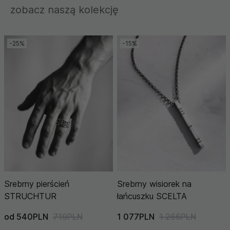
zobacz naszą kolekcję
-25%
-15%
Srebrny pierścień
Srebrny wisiorek na
STRUCHTUR
łańcuszku SCELTA
od 540PLN
719PLN
1 077PLN
1 266PLN