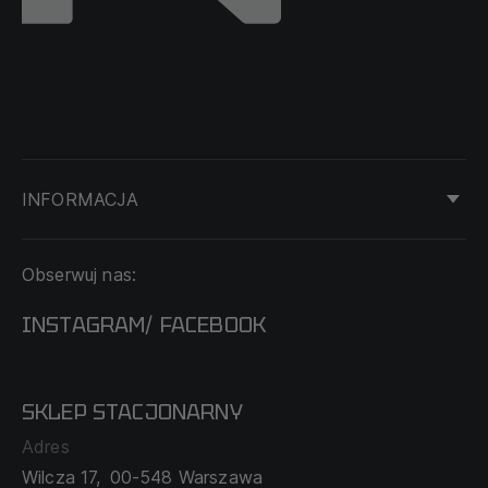
INFORMACJA
KONTAKT
Obserwuj nas:
DOSTAWA I PŁATNOŚĆ
REGULAMIN
INSTAGRAM
FACEBOOK
/
O NAS
CECHA PROBIERCZA
POLITYKA PRYWATNOŚCI
SKLEP STACJONARNY
MAPA SERWISU
WYMIANA I ZWROT
Adres
TABELA ROZMIARÓW
Wilcza 17,
00-548 Warszawa
ZAMÓWIENIA KORPORACYJNE