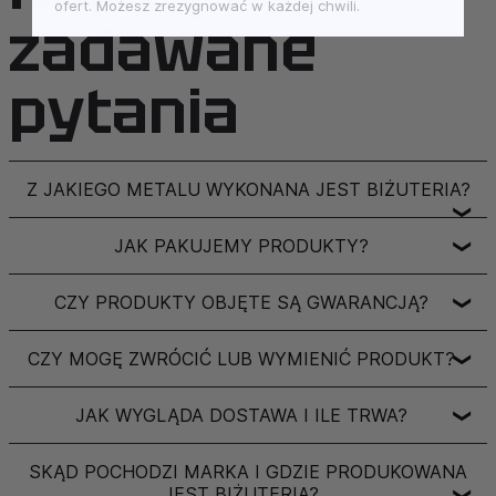
ofert. Możesz zrezygnować w każdej chwili.
zadawane
pytania
Z JAKIEGO METALU WYKONANA JEST BIŻUTERIA?
❯
JAK PAKUJEMY PRODUKTY?
❯
CZY PRODUKTY OBJĘTE SĄ GWARANCJĄ?
❯
CZY MOGĘ ZWRÓCIĆ LUB WYMIENIĆ PRODUKT?
❯
JAK WYGLĄDA DOSTAWA I ILE TRWA?
❯
SKĄD POCHODZI MARKA I GDZIE PRODUKOWANA
JEST BIŻUTERIA?
❯