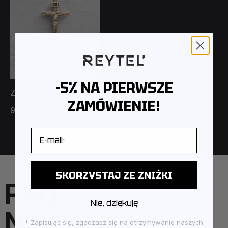
-5% NA PIERWSZE
Żółte złoto
ZAMÓWIENIE!
9 380PLN
13 399PLN
E-mail
SKORZYSTAJ ZE ZNIŻKI
FAQ –
Nie, dziękuję
Najczęściej
* Zapisując się, zgadzasz się na otrzymywanie naszych