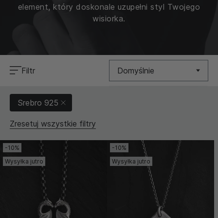
element, który doskonale uzupełni styl Twojego
wisiorka.
Filtr
Domyślnie
Nowość
Srebro 925
Cena (Niska >
Zresetuj wszystkie filtry
Wysoka)
Cena (Wysoka >
-10%
-10%
Niska)
Wysyłka jutro
Wysyłka jutro