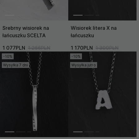
Srebrny wisiorek na
Wisiorek litera X na
łańcuszku SCELTA
łańcuszku
1 077PLN
1 266PLN
1 170PLN
1 300PLN
-10%
-10%
Wysyłka 7 dni
Wysyłka jutro