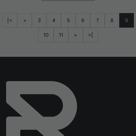
|<
<
3
4
5
6
7
8
9
10
11
>
>|