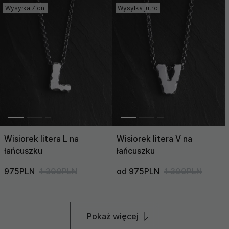
Wysyłka 7 dni
Wysyłka jutro
Wisiorek litera L na
Wisiorek litera V na
łańcuszku
łańcuszku
975PLN
1 300PLN
od 975PLN
1 300PLN
Pokaż więcej