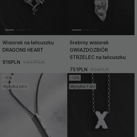
Wisiorek na łańcuszku
Srebrny wisiorek
DRAGONS HEART
GWIAZDOZBIÓR
STRZELEC na łańcuszku
916PLN
1 017PLN
751PLN
834PLN
-15%
-10%
Wysyłka jutro
Wysyłka 7 dni