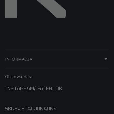
INFORMACJA
KONTAKT
Obserwuj nas:
DOSTAWA I PŁATNOŚĆ
REGULAMIN
INSTAGRAM
FACEBOOK
/
O NAS
CECHA PROBIERCZA
POLITYKA PRYWATNOŚCI
SKLEP STACJONARNY
MAPA SERWISU