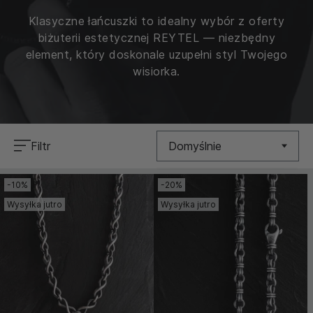
Klasyczne łańcuszki to idealny wybór z oferty
biżuterii estetycznej REYTEL — niezbędny
element, który doskonale uzupełni styl Twojego
wisiorka.
Filtr
Domyślnie
-10%
-20%
Nowość
Wysyłka jutro
Wysyłka jutro
Cena (Niska >
Wysoka)
Cena (Wysoka >
Niska)