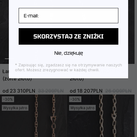
E-mail
SKORZYSTAJ ZE ZNIŻKI
Nie, dziękuję
* Zapisując się, zgadzasz się na otrzymywanie naszych
ofert. Możesz zrezygnować w każdej chwili.
Łańcuszek MERCURY
Łańcuszek KAIROS (białe
(żółte złoto)
złoto)
od 23 310PLN
33 299PLN
od 18 207PLN
26 009PLN
-30%
-30%
Wysyłka jutro
Wysyłka jutro