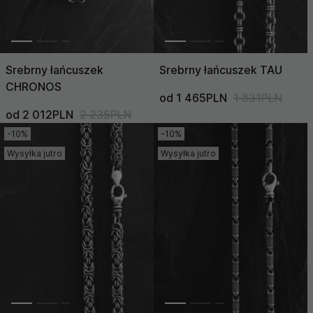
Srebrny łańcuszek
Srebrny łańcuszek TAU
CHRONOS
od 1 465PLN
1 831PLN
od 2 012PLN
2 235PLN
-10%
-10%
Wysyłka jutro
Wysyłka jutro