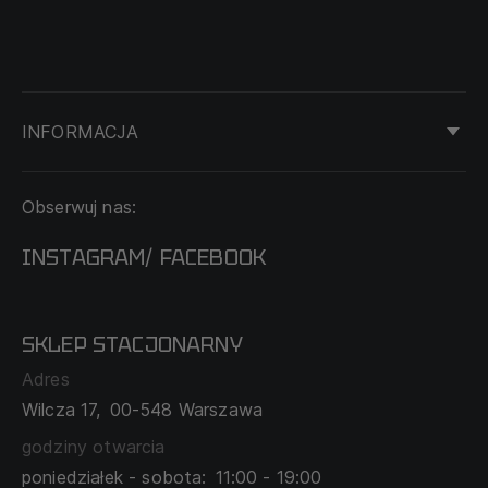
INFORMACJA
KONTAKT
Obserwuj nas:
DOSTAWA I PŁATNOŚĆ
REGULAMIN
INSTAGRAM
FACEBOOK
/
O NAS
CECHA PROBIERCZA
POLITYKA PRYWATNOŚCI
SKLEP STACJONARNY
MAPA SERWISU
WYMIANA I ZWROT
Adres
TABELA ROZMIARÓW
Wilcza 17,
00-548 Warszawa
ZAMÓWIENIA KORPORACYJNE
WSPÓŁPRACA Z PARTNERAMI
godziny otwarcia
poniedziałek - sobota:
11:00 - 19:00