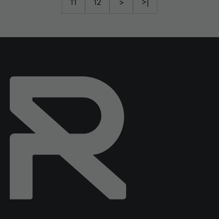
11
12
>
>|