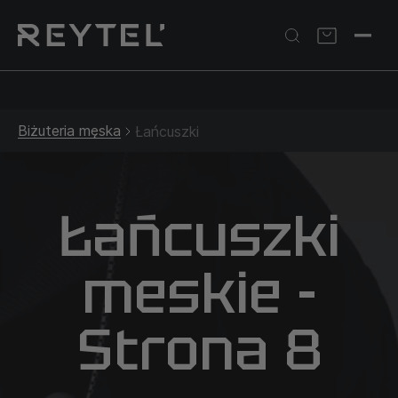
Srebrna biżuteria: 1 szt. –10% • 2 szt. –15% • 3 szt. –20% |
Złota biżuteria: –30% | Do 31.08
Biżuteria męska
Łańcuszki
Łańcuszki
meskie -
Strona 8