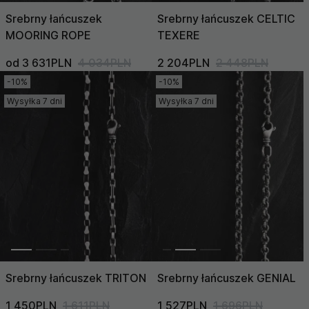
Srebrny łańcuszek
Srebrny łańcuszek CELTIC
MOORING ROPE
TEXERE
od 3 631PLN
4 034PLN
2 204PLN
2 448PLN
-10%
-10%
Wysyłka 7 dni
Wysyłka 7 dni
Srebrny łańcuszek TRITON
Srebrny łańcuszek GENIAL
1 450PLN
1 611PLN
1 527PLN
1 696PLN