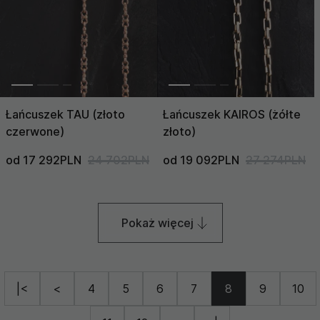
Łańcuszek TAU (złoto
Łańcuszek KAIROS (żółte
czerwone)
złoto)
od 17 292PLN
24 702PLN
od 19 092PLN
27 274PLN
Pokaż więcej
|<
<
4
5
6
7
8
9
10