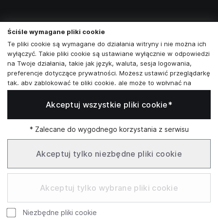
Skontaktuj się z nami
Ściśle wymagane pliki cookie
+48573581161
Te pliki cookie są wymagane do działania witryny i nie można ich
wyłączyć. Takie pliki cookie są ustawiane wyłącznie w odpowiedzi
info@reytel.pl
na Twoje działania, takie jak język, waluta, sesja logowania,
preferencje dotyczące prywatności. Możesz ustawić przeglądarkę
Skontaktuj się z nami:
tak, aby zablokować te pliki cookie, ale może to wpłynąć na
sposób działania naszej witryny.
Akceptuj wszystkie pliki cookie*
Analizy i statystyki
Whatsapp
Analizy i statystyki
Marketing i retargeting
* Zalecane do wygodnego korzystania z serwisu
Te pliki cookie są zwykle ustawiane przez naszych partnerów
Infolinia: Pn–Pt 09:00–17:00
marketingowych i reklamowych. Mogą być przez nich
Akceptuj tylko niezbędne pliki cookie
wykorzystywane do tworzenia profilu Twoich zainteresowań, a
następnie wyświetlania odpowiednich reklam. Jeśli nie zezwolisz
SŁUŻBOWE
na te pliki cookie, nie zobaczysz ukierunkowanych reklam dla
Akceptuj tylko wybrane pliki cookie
Twoich interesów.
Funkcjonalne pliki cookie
Niezbędne pliki cookie
Te pliki cookie umożliwiają naszej witrynie oferowanie