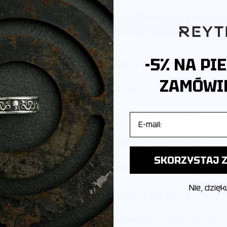
ęściej zadawa
-5% NA PI
Z JAKIEGO METALU WYKONANA JEST BIŻUTERIA?
ZAMÓWIE
JAK PAKUJEMY PRODUKTY?
CZY PRODUKTY OBJĘTE SĄ GWARANCJĄ?
E-mail
CZY MOGĘ ZWRÓCIĆ LUB WYMIENIĆ PRODUKT?
SKORZYSTAJ Z
JAK WYGLĄDA DOSTAWA I ILE TRWA?
Nie, dzięk
POCHODZI MARKA I GDZIE PRODUKOWANA JEST BIŻUT
JAK DBAĆ O BIŻUTERIĘ, ABY ZACHOWAŁA SWÓJ BLASK?