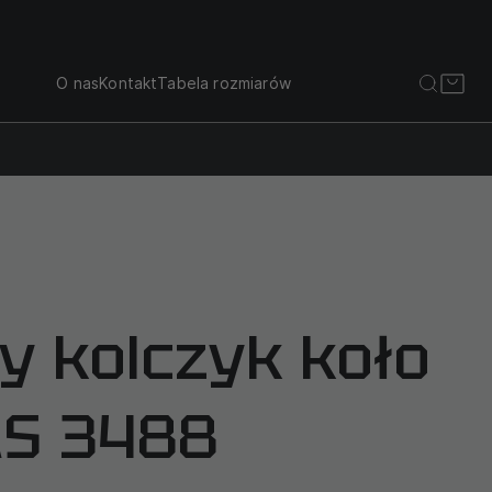
O nas
Kontakt
Tabela rozmiarów
y kolczyk koło
AS 3488