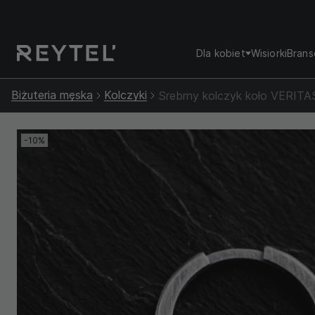
Dla kobiet
Wisiorki
Brans
Biżuteria męska
Kolczyki
Srebrny kolczyk koło VERITA
-10%