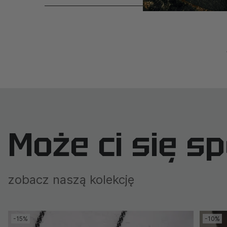
Może ci się s
zobacz naszą kolekcję
-15%
-10%