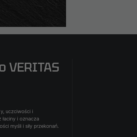
ło VERITAS
, uczciwości i
łaciny i oznacza
ci myśli i siły przekonań.