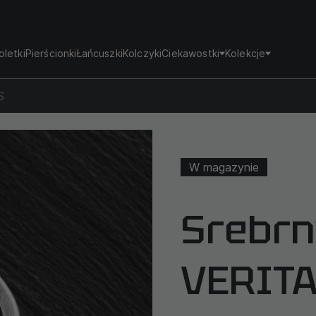
oletki
Pierścionki
Łańcuszki
Kolczyki
Ciekawostki
Kolekcje
S
W magazynie
Srebrn
VERIT