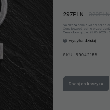
297PLN
329PLN
Najniższa cena z 30 dni przed o
Cena bezpośrednio przed obni
Cena obowiązuje:
28.05.2026
-
wysyłka dzisiaj
SKU: 69042158
Dodaj do koszyka