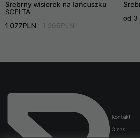
Srebrny wisiorek na łańcuszku
Sreb
SCELTA
od 3
1 077PLN
1 266PLN
Kontakt
O nas