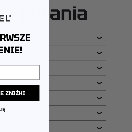
ne pytania
ERWSZE
❯
NIE!
❯
❯
❯
E ZNIŻKI
❯
uję
ERIA?
❯
❯