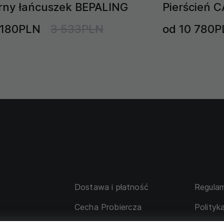
rny łańcuszek BEPALING
Pierścień C
 180PLN
3 533PLN
od 10 780P
Dostawa i płatność
Regulam
Cecha Probiercza
Polityk