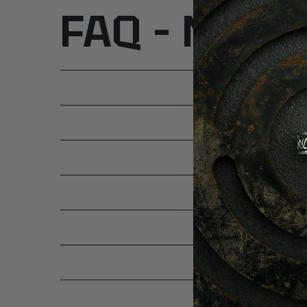
FAQ – Najcz
SKĄD 