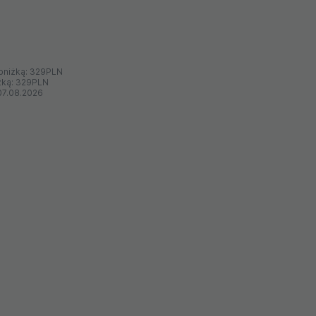
bniżką:
329PLN
żką:
329PLN
07.08.2026