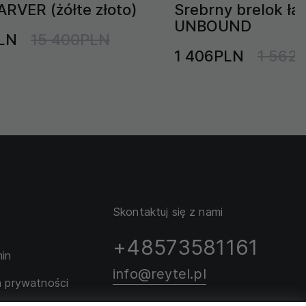
ARVER (żółte złoto)
Srebrny brelok ł
UNBOUND
LN
15 400PLN
1 406PLN
1 562
Skontaktuj się z nami
+48573581161
in
info@reytel.pl
a prywatności