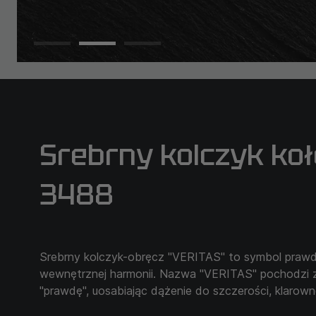
Srebrny kolczyk ko
3488
Srebrny kolczyk-obręcz "VERITAS" to symbol prawdy
wewnętrznej harmonii. Nazwa "VERITAS" pochodzi z 
"prawdę", uosabiając dążenie do szczerości, klarownoś