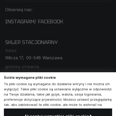
KONTAKT
Obserwuj nas:
DOSTAWA I PŁATNOŚĆ
REGULAMIN
INSTAGRAM
FACEBOOK
/
O NAS
CECHA PROBIERCZA
POLITYKA PRYWATNOŚCI
SKLEP STACJONARNY
MAPA SERWISU
WYMIANA I ZWROT
Adres
TABELA ROZMIARÓW
Wilcza 17,
00-548 Warszawa
ZAMÓWIENIA KORPORACYJNE
WSPÓŁPRACA Z PARTNERAMI
godziny otwarcia
poniedziałek - sobota:
11:00 - 19:00
Ściśle wymagane pliki cookie
Te pliki cookie są wymagane do działania witryny i nie można ich
Skontaktuj się z nami
wyłączyć. Takie pliki cookie są ustawiane wyłącznie w odpowiedzi
na Twoje działania, takie jak język, waluta, sesja logowania,
+48573581161
preferencje dotyczące prywatności. Możesz ustawić przeglądarkę
tak, aby zablokować te pliki cookie, ale może to wpłynąć na
info@reytel.pl
sposób działania naszej witryny.