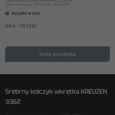
Cena bezpośrednio przed obniżką:
235PLN
Cena obowiązuje:
28.05.2026
-
09.08.2026
wysyłka w pon.
SKU: 1197261
Dodaj do koszyka
Srebrny kolczyk wkrętka KREUZEN
3362