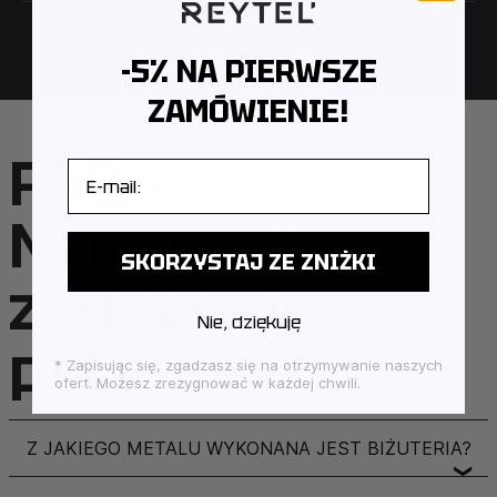
-5% NA PIERWSZE
ZAMÓWIENIE!
FAQ –
E-mail
Najczęściej
SKORZYSTAJ ZE ZNIŻKI
zadawane
Nie, dziękuję
pytania
* Zapisując się, zgadzasz się na otrzymywanie naszych
ofert. Możesz zrezygnować w każdej chwili.
Z JAKIEGO METALU WYKONANA JEST BIŻUTERIA?
❯