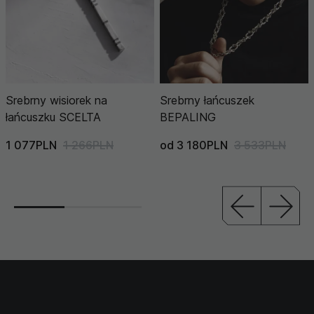
Srebrny wisiorek na
Srebrny łańcuszek
łańcuszku SCELTA
BEPALING
1 077PLN
1 266PLN
od 3 180PLN
3 533PLN