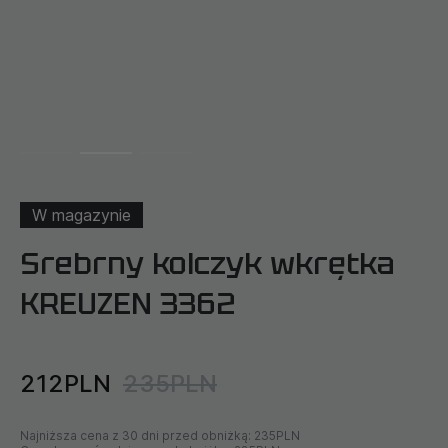
W magazynie
Srebrny kolczyk wkrętka
KREUZEN 3362
212PLN
235PLN
Najniższa cena z 30 dni przed obniżką:
235PLN