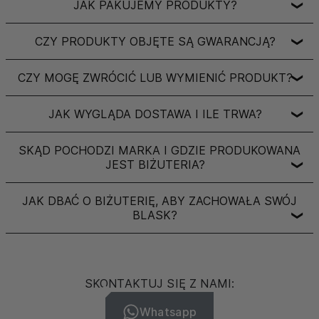
JAK PAKUJEMY PRODUKTY?
❯
CZY PRODUKTY OBJĘTE SĄ GWARANCJĄ?
❯
CZY MOGĘ ZWRÓCIĆ LUB WYMIENIĆ PRODUKT?
❯
JAK WYGLĄDA DOSTAWA I ILE TRWA?
❯
SKĄD POCHODZI MARKA I GDZIE PRODUKOWANA
JEST BIŻUTERIA?
❯
JAK DBAĆ O BIŻUTERIĘ, ABY ZACHOWAŁA SWÓJ
BLASK?
❯
SKONTAKTUJ SIĘ Z NAMI:
Whatsapp