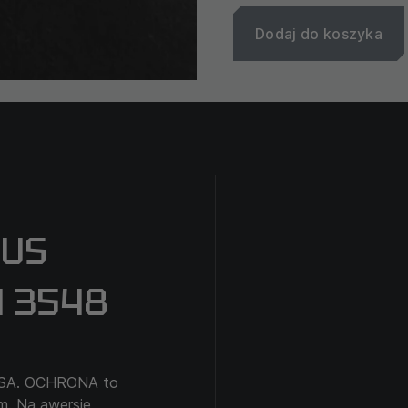
Dodaj do koszyka
S ​​
N 3548
SA. OCHRONA to
. Na awersie