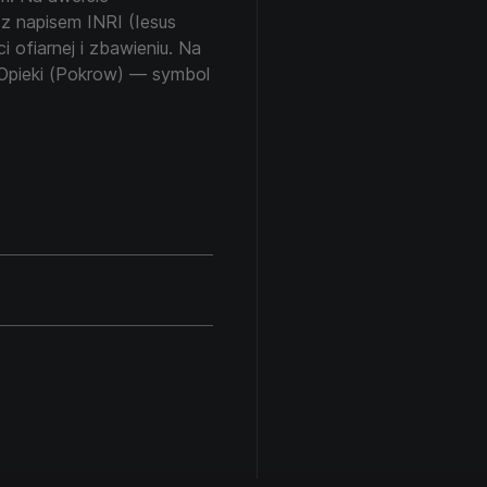
z napisem INRI (Iesus
 ofiarnej i zbawieniu. Na
 Opieki (Pokrow) — symbol
 wiarę, pokorę i nadzieję
óry szuka nie tylko siły,