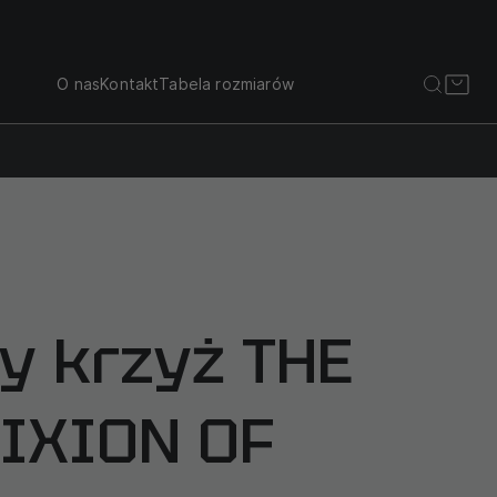
O nas
Kontakt
Tabela rozmiarów
y krzyż THE
IXION OF