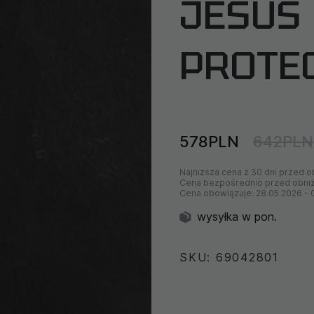
JESUS ​
PROTE
578PLN
642PLN
Najniższa cena z 30 dni przed o
Cena bezpośrednio przed obni
Cena obowiązuje:
28.05.2026
-
wysyłka w pon.
SKU: 69042801