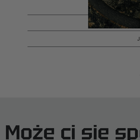
SKĄD 
Może ci się s