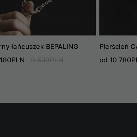
rny łańcuszek BEPALING
Pierścień C
 180PLN
3 533PLN
od 10 780P