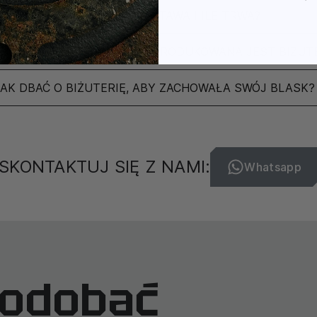
JAK WYGLĄDA DOSTAWA I ILE TRWA?
POCHODZI MARKA I GDZIE PRODUKOWANA JEST BIŻUT
JAK DBAĆ O BIŻUTERIĘ, ABY ZACHOWAŁA SWÓJ BLASK?
SKONTAKTUJ SIĘ Z NAMI:
Whatsapp
podobać