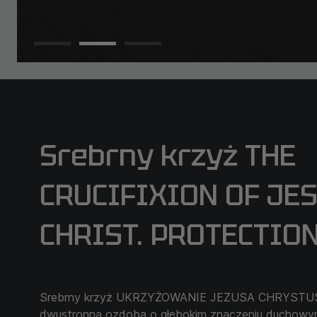
Srebrny krzyż THE
CRUCIFIXION OF JESU
CHRIST. PROTECTIO
Srebrny krzyż UKRZYŻOWANIE JEZUSA CHRYSTU
dwustronna ozdoba o głębokim znaczeniu duchowym