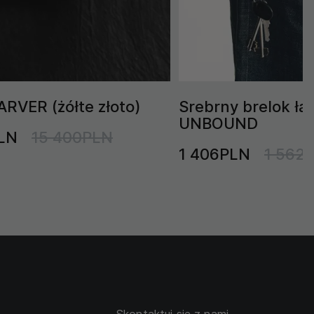
ARVER (żółte złoto)
Srebrny brelok ł
UNBOUND
LN
15 400PLN
1 406PLN
1 562