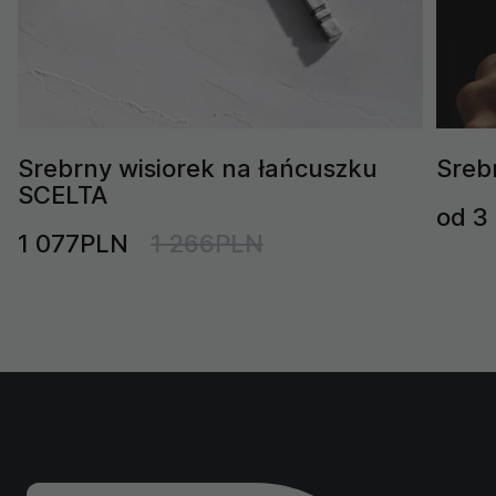
Srebrny wisiorek na łańcuszku
Sreb
SCELTA
od 3
1 077PLN
1 266PLN