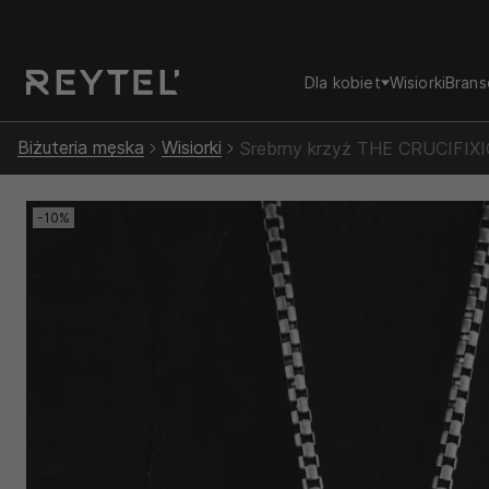
Dla kobiet
Wisiorki
Brans
Biżuteria męska
Wisiorki
Srebrny krzyż THE CRUCIFIX
-10%