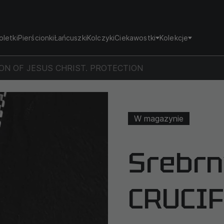
oletki
Pierścionki
Łańcuszki
Kolczyki
Ciekawostki
Kolekcje
ION OF JESUS ​​CHRIST. PROTECTION
W magazynie
Srebrn
CRUCIF