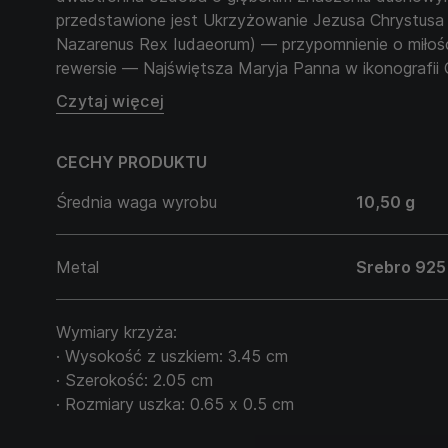
przedstawione jest Ukrzyżowanie Jezusa Chrystusa 
Nazarenus Rex Iudaeorum) — przypomnienie o miłości
rewersie — Najświętsza Maryja Panna w ikonografii
modlitewnego wstawiennictwa i boskiej ochrony.
Czytaj więcej
Ten krzyż to osobisty duchowy talizman. Symbolizuje
CECHY PRODUKTU
w każdych okolicznościach. Idealny dla mężczyzny, kt
ale też spokoju serca i głębi duszy.
Średnia waga wyrobu
10,50 g
Metal
Srebro 925
Wymiary krzyża:
· Wysokość z uszkiem: 3.45 cm
· Szerokość: 2.05 cm
· Rozmiary uszka: 0.65 х 0.5 cm