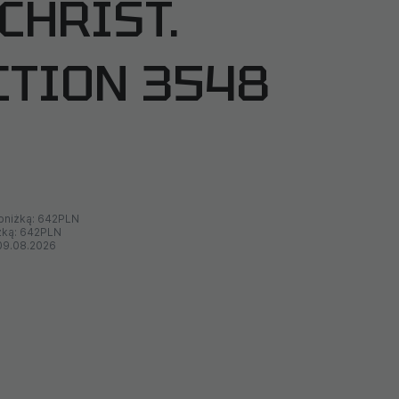
​CHRIST.
CTION 3548
bniżką:
642PLN
żką:
642PLN
09.08.2026