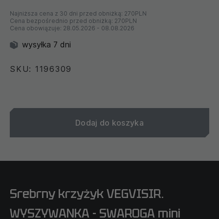
Najniższa cena z 30 dni przed obniżką:
270PLN
Cena bezpośrednio przed obniżką:
270PLN
Cena obowiązuje:
28.05.2026
-
08.08.2026
wysyłka 7 dni
SKU: 1196309
Dodaj do koszyka
Srebrny krzyżyk VEGVISIR.
WYSZYWANKA - SWAROGA mini