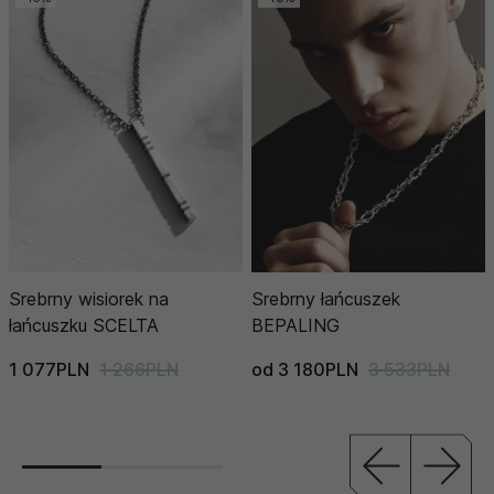
Srebrny wisiorek na
Srebrny łańcuszek
łańcuszku SCELTA
BEPALING
1 077PLN
1 266PLN
od 3 180PLN
3 533PLN