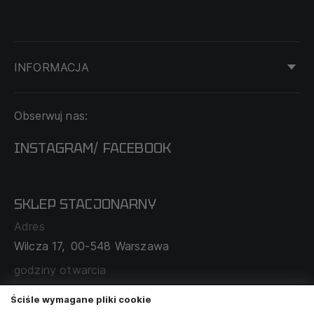
INFORMACJA
KONTAKT
Obserwuj nas:
DOSTAWA I PŁATNOŚĆ
REGULAMIN
INSTAGRAM
FACEBOOK
/
O NAS
CECHA PROBIERCZA
POLITYKA PRYWATNOŚCI
SKLEP STACJONARNY
MAPA SERWISU
WYMIANA I ZWROT
Adres
TABELA ROZMIARÓW
Wilcza 17,
00-548 Warszawa
ZAMÓWIENIA KORPORACYJNE
WSPÓŁPRACA Z PARTNERAMI
godziny otwarcia
poniedziałek - sobota:
11:00 - 19:00
Ściśle wymagane pliki cookie