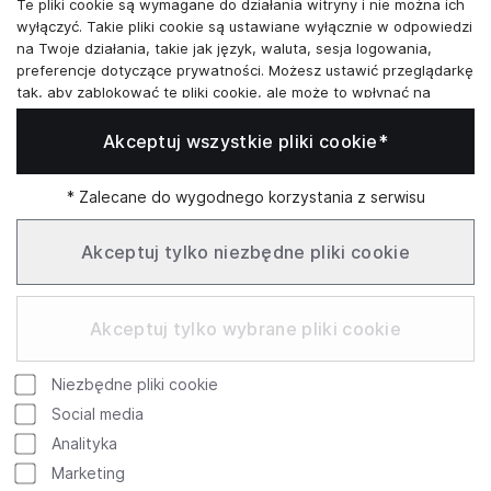
Te pliki cookie są wymagane do działania witryny i nie można ich
Skontaktuj się z nami
wyłączyć. Takie pliki cookie są ustawiane wyłącznie w odpowiedzi
na Twoje działania, takie jak język, waluta, sesja logowania,
+48573581161
preferencje dotyczące prywatności. Możesz ustawić przeglądarkę
tak, aby zablokować te pliki cookie, ale może to wpłynąć na
info@reytel.pl
sposób działania naszej witryny.
Akceptuj wszystkie pliki cookie*
Analizy i statystyki
Skontaktuj się z nami:
Analizy i statystyki
Marketing i retargeting
* Zalecane do wygodnego korzystania z serwisu
Whatsapp
Te pliki cookie są zwykle ustawiane przez naszych partnerów
marketingowych i reklamowych. Mogą być przez nich
Akceptuj tylko niezbędne pliki cookie
wykorzystywane do tworzenia profilu Twoich zainteresowań, a
następnie wyświetlania odpowiednich reklam. Jeśli nie zezwolisz
Infolinia: Pn–Pt 09:00–17:00
na te pliki cookie, nie zobaczysz ukierunkowanych reklam dla
Akceptuj tylko wybrane pliki cookie
Twoich interesów.
Funkcjonalne pliki cookie
Niezbędne pliki cookie
Te pliki cookie umożliwiają naszej witrynie oferowanie
Google
Rating
dodatkowych funkcji i ustawień osobistych. Mogą być ustawione
Social media
przez nas lub przez zewnętrznych dostawców usług, których
754 review
Analityka
4.9
umieściliśmy na naszych stronach. Jeśli nie zezwolisz na te pliki
© 2026 Reytel Wszelkie prawa zastrzeżone
Marketing
cookie, te lub niektóre z tych usług może nie działać poprawnie.