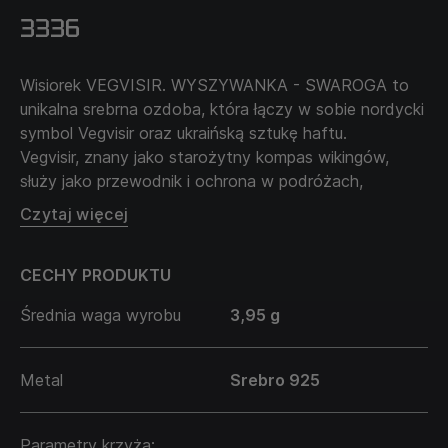
3336
Wisiorek VEGVISIR. WYSZYWANKA - SWAROGA to
unikalna srebrna ozdoba, która łączy w sobie nordycki
symbol Vegvisir oraz ukraińską sztukę haftu.
Vegvisir, znany jako starożytny kompas wikingów,
służy jako przewodnik i ochrona w podróżach,
symbolizując ideę właściwej drogi w życiu i
Czytaj więcej
determinacji w ważnych wyborach.
Swaroga, element haftu, symbolizuje harmonię i
CECHY PRODUKTU
równowagę, często kojarzona ze słońcem i energią
życiową. Te symbole razem inspirują do poszukiwania
Średnia waga wyrobu
3,95 g
osobistej ścieżki i harmonii, nawiązując do tradycji.
Ten wisiorek jest idealny dla osób dążących do
duchowego rozwoju, inspirując do samopoznania i
Metal
Srebro 925
samodoskonalenia.
Łańcuszek sprzedawany jest oddzielnie i nie wchodzi
w cenę produktu.
Parametry krzyża: