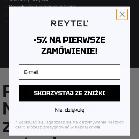
· Wysokość z uszkiem: 4.0 cm
· Wysokość bez uszka: 3.1 cm
· Szerokość: 2.3 cm
· Rozmiary uszka: 0.55 х 0.45 cm
-5% NA PIERWSZE
ZAMÓWIENIE!
E-mail
FAQ –
SKORZYSTAJ ZE ZNIŻKI
Najczęściej
Nie, dziękuję
zadawane
* Zapisując się, zgadzasz się na otrzymywanie naszych
ofert. Możesz zrezygnować w każdej chwili.