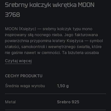
Srebrny kolczyk wkrętka MOON
3768
MOON (Księżyc) — srebrny kolczyk typu mono
inspirowany siłą nocnego nieba. Jego fakturowana
powierzchnia przypomina kratery Księżyca — symbol
stałości, samokontroli i wewnętrznego światła, które
nie gaśnie nawet w ciemności. Ta biżuteria uosabia
spokój, mądrość i siłę mężczyzny, który potrafi
Czytaj więcej
zachować równowagę między światłem a cieniem.
MOON inspiruje, by pozostać opanowanym w chaosie,
CECHY PRODUKTU
widzieć drogę w mroku i ufać swojej wewnętrznej sile,
nawet gdy wokół panuje cisza.
Średnia waga wyrobu
1,50 g
Metal
Srebro 925