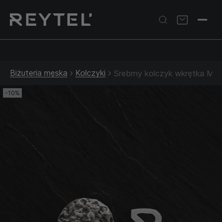
Srebrna biżuteria: 1 szt. –10% • 2 szt. –15% • 3 szt. –20% |
Złota biżuteria: –30% | Do 31.08
Biżuteria męska
Kolczyki
Srebrny kolczyk wkrętka M
-10%