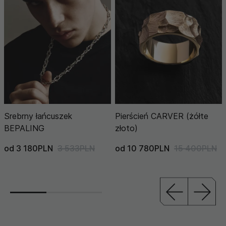
Srebrny łańcuszek
Pierścień CARVER (żółte
BEPALING
złoto)
od 3 180PLN
3 533PLN
od 10 780PLN
15 400PLN