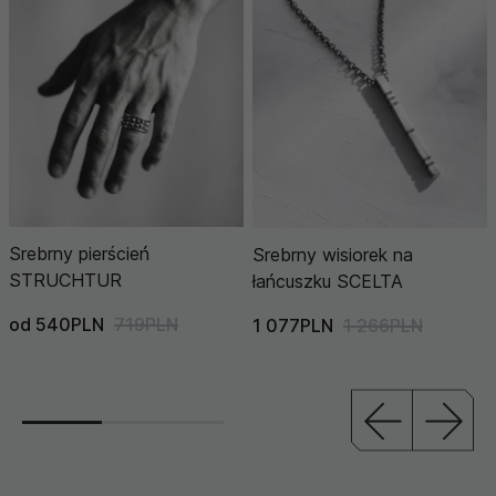
Srebrny pierścień
Srebrny wisiorek na
STRUCHTUR
łańcuszku SCELTA
od 540PLN
719PLN
1 077PLN
1 266PLN