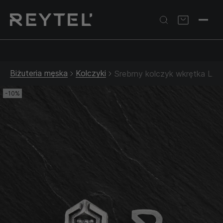
Srebrna biżuteria: 1 szt. –10% • 2 szt. –15% • 3 szt. –20% |
Złota biżuteria: –30% | Do 31.08
Biżuteria męska
Kolczyki
Srebrny kolczyk wkrętka LA
-10%