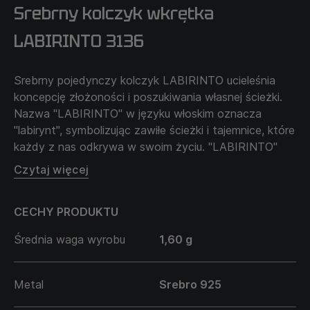
Srebrny kolczyk wkrętka
LABIRINTO 3136
Srebrny pojedynczy kolczyk LABIRINTO ucieleśnia
koncepcję złożoności i poszukiwania własnej ścieżki.
Nazwa "LABIRINTO" w języku włoskim oznacza
"labirynt", symbolizując zawiłe ścieżki i tajemnice, które
każdy z nas odkrywa w swoim życiu. "LABIRINTO"
służy jako przypomnienie o wewnętrznych
Czytaj więcej
poszukiwaniach i potrzebie odnajdywania własnych
odpowiedzi. Kolczyk stanie się doskonałym
CECHY PRODUKTU
uzupełnieniem dla tych, którzy pragną odzwierciedlać
głębię swojej osobowości i jej niepowtarzalną drogę.
Średnia waga wyrobu
1,60 g
Metal
Srebro 925