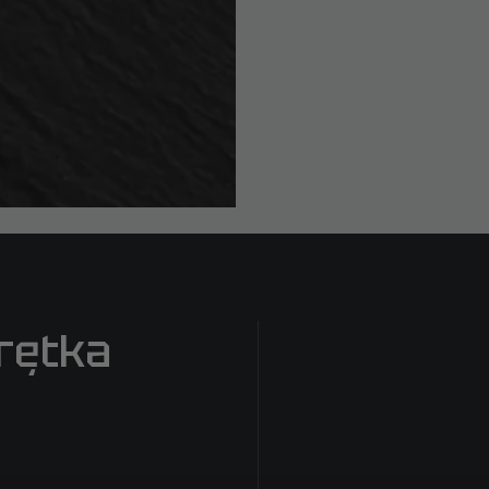
rętka