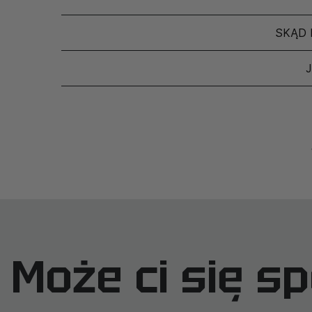
SKĄD 
Może ci się s