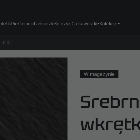
oletki
Pierścionki
Łańcuszki
Kolczyki
Ciekawostki
Kolekcje
MBUDO
W magazynie
Srebrn
wkręt