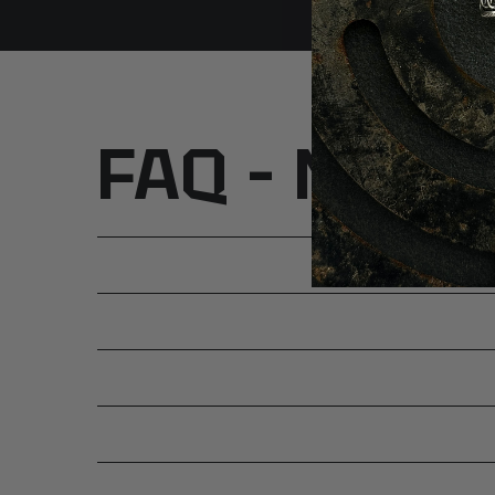
FAQ – Najcz