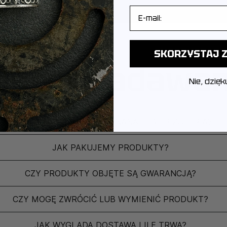
E-mail
SKORZYSTAJ Z
ęściej zadawa
Nie, dzięk
Z JAKIEGO METALU WYKONANA JEST BIŻUTERIA?
JAK PAKUJEMY PRODUKTY?
CZY PRODUKTY OBJĘTE SĄ GWARANCJĄ?
CZY MOGĘ ZWRÓCIĆ LUB WYMIENIĆ PRODUKT?
JAK WYGLĄDA DOSTAWA I ILE TRWA?