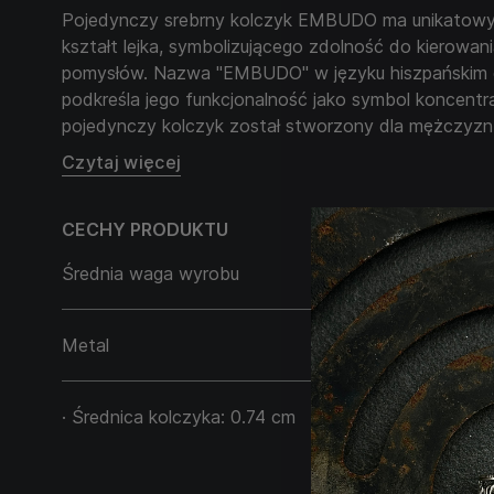
Pojedynczy srebrny kolczyk EMBUDO ma unikatowy 
kształt lejka, symbolizującego zdolność do kierowania 
pomysłów. Nazwa "EMBUDO" w języku hiszpańskim o
podkreśla jego funkcjonalność jako symbol koncentracj
pojedynczy kolczyk został stworzony dla mężczyzn,
oryginalność i chcą wyrazić swoją kreatywność popr
Czytaj więcej
"EMBUDO" idealnie pasuje dla tych, którzy chcą pod
świata i skupić się na ważnych aspektach swojego ży
CECHY PRODUKTU
doda stylu, ale również stanie się metaforą osobiste
poruszania się w świecie pomysłów.
Średnia waga wyrobu
1,30 g
Metal
Srebro 925
· Średnica kolczyka: 0.74 cm