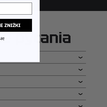
E ZNIŻKI
ne pytania
uję
❯
❯
❯
❯
❯