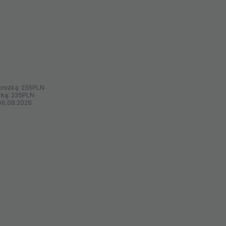
bniżką:
235PLN
żką:
235PLN
06.08.2026