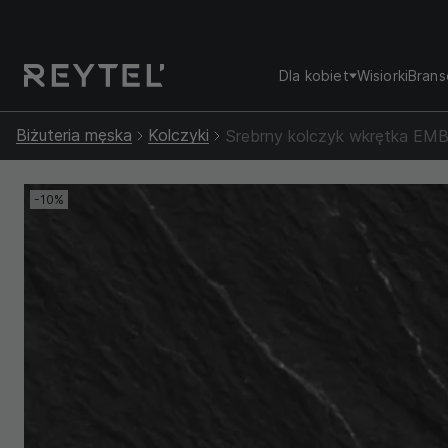
Dla kobiet
Wisiorki
Brans
Biżuteria męska
Kolczyki
Srebrny kolczyk wkrętka E
-10%