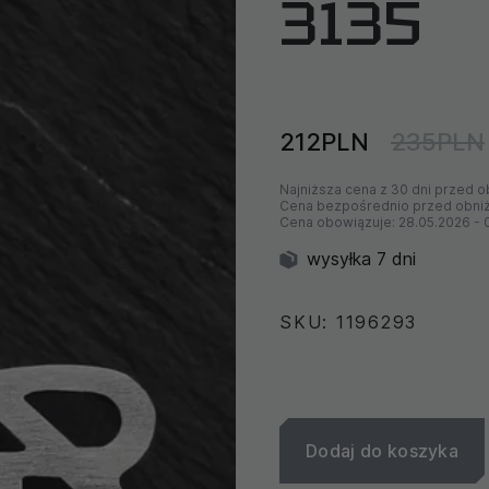
3135
212PLN
235PLN
Najniższa cena z 30 dni przed o
Cena bezpośrednio przed obni
Cena obowiązuje:
28.05.2026
-
wysyłka 7 dni
SKU: 1196293
Dodaj do koszyka