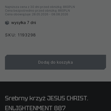
Najniższa cena z 30 dni przed obniżką:
860PLN
Cena bezpośrednio przed obniżką:
860PLN
Cena obowiązuje:
28.05.2026
-
08.08.2026
wysyłka 7 dni
SKU: 1193298
Dodaj do koszyka
Srebrny krzyż JESUS CHRIST.
ENLIGHTENMENT 887