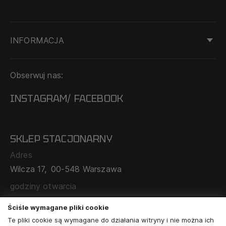
INFORMACJA
KONTAKT
Obserwuj nas:
DOSTAWA I PŁATNOŚĆ
REGULAMIN
INSTAGRAM
FACEBOOK
/
O NAS
CECHA PROBIERCZA
POLITYKA PRYWATNOŚCI
SKLEP STACJONARNY
MAPA SERWISU
WYMIANA I ZWROT
Adres
TABELA ROZMIARÓW
Wilcza 17,
00-548 Warszawa
ZAMÓWIENIA KORPORACYJNE
WSPÓŁPRACA Z PARTNERAMI
godziny otwarcia
poniedziałek - sobota:
11:00 - 19:00
Ściśle wymagane pliki cookie
Te pliki cookie są wymagane do działania witryny i nie można ich