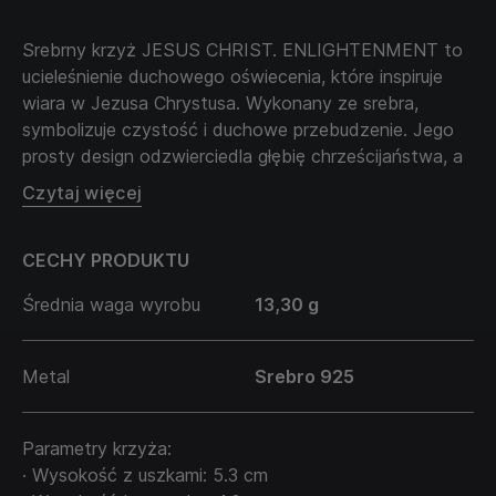
Srebrny krzyż JESUS CHRIST. ENLIGHTENMENT to
ucieleśnienie duchowego oświecenia, które inspiruje
wiara w Jezusa Chrystusa. Wykonany ze srebra,
symbolizuje czystość i duchowe przebudzenie. Jego
prosty design odzwierciedla głębię chrześcijaństwa, a
nazwa ENLIGHTENMENT podkreśla oświecenie duszy
Czytaj więcej
i umysłu. Nosząc ten krzyż, niesiesz ze sobą symbol
osobistej wiary i światła.
CECHY PRODUKTU
Łańcuszek sprzedawany jest oddzielnie i nie wchodzi
w cenę produktu.
Średnia waga wyrobu
13,30 g
Metal
Srebro 925
Parametry krzyża:
· Wysokość z uszkami: 5.3 cm