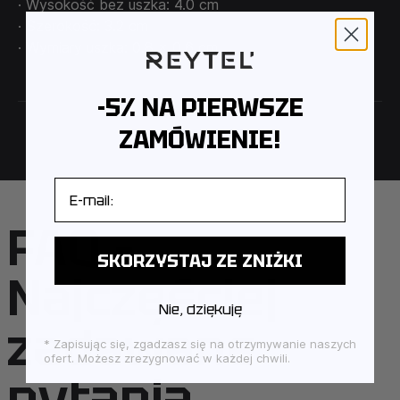
· Wysokość bez uszka: 4.0 cm
· Szerokość: 3.2 cm
· Wymiary uszka: 0.8 x 0.6 cm
-5% NA PIERWSZE
ZAMÓWIENIE!
E-mail
FAQ –
SKORZYSTAJ ZE ZNIŻKI
Najczęściej
Nie, dziękuję
zadawane
* Zapisując się, zgadzasz się na otrzymywanie naszych
ofert. Możesz zrezygnować w każdej chwili.
pytania