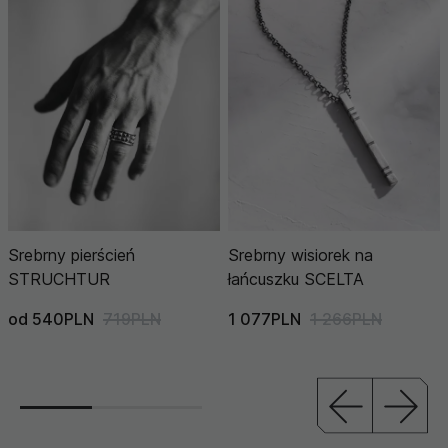
Srebrny pierścień
Srebrny wisiorek na
STRUCHTUR
łańcuszku SCELTA
od 540PLN
719PLN
1 077PLN
1 266PLN