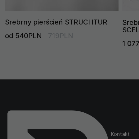
Srebrny pierścień STRUCHTUR
Sreb
SCE
od 540PLN
719PLN
1 07
Kontakt