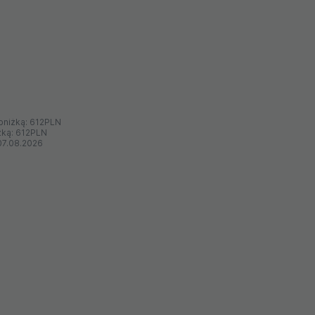
bniżką:
612PLN
żką:
612PLN
07.08.2026