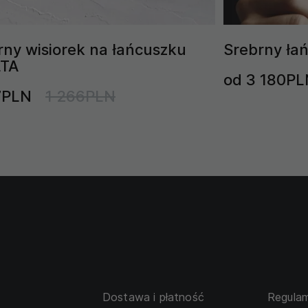
rny wisiorek na łańcuszku
Srebrny ła
LTA
od 3 180PL
7PLN
1 266PLN
Dostawa i płatność
Regulam