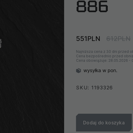
886
551PLN
612PLN
Najniższa cena z 30 dni przed o
Cena bezpośrednio przed obni
Cena obowiązuje:
28.05.2026
-
wysyłka w pon.
SKU: 1193326
Dodaj do koszyka