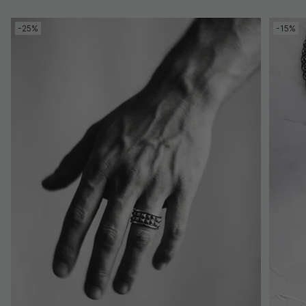
-25%
-15%