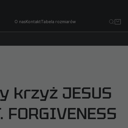
O nas
Kontakt
Tabela rozmiarów
 krzyż JESUS ​​
. FORGIVENESS