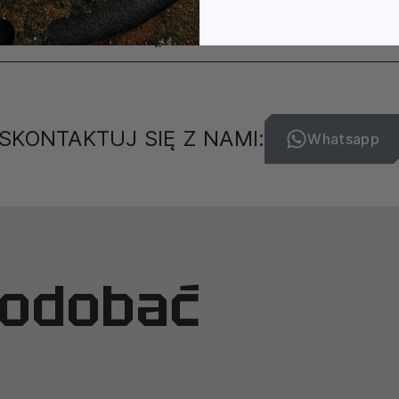
JAK DBAĆ O BIŻUTERIĘ, ABY ZACHOWAŁA SWÓJ BLASK?
SKONTAKTUJ SIĘ Z NAMI:
Whatsapp
podobać