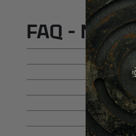
FAQ – Najcz
SKĄD 