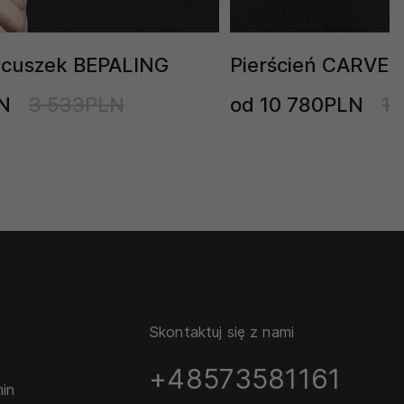
ńcuszek BEPALING
Pierścień CARVER 
N
3 533PLN
od 10 780PLN
1
Skontaktuj się z nami
+48573581161
in