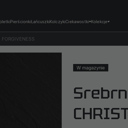
oletki
Pierścionki
Łańcuszki
Kolczyki
Ciekawostki
Kolekcje
ST. FORGIVENESS
W magazynie
Srebrny
CHRIST