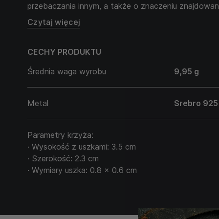
przebaczania innym, a także o znaczeniu znajdowani
Noszenie krzyża JESUS CHRIST. FORGIVENESS to ni
Czytaj więcej
również stałe przypomnienie o sile ducha i zdolnośc
odrodzenia i uzdrowienia.
CECHY PRODUKTU
Łańcuszek sprzedawany jest oddzielnie i nie wchodz
Średnia waga wyrobu
9,95 g
Metal
Srebro 925
Parametry krzyża:
· Wysokość z uszkami: 3.5 cm
· Szerokość: 2.3 cm
· Wymiary uszka: 0.8 x 0.6 cm