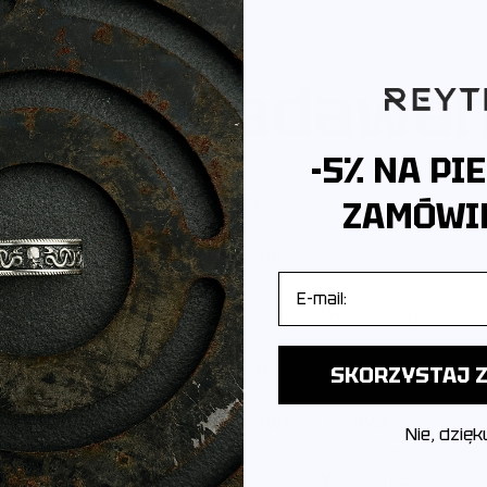
ęściej zadawa
-5% NA PI
Z JAKIEGO METALU WYKONANA JEST BIŻUTERIA?
ZAMÓWIE
JAK PAKUJEMY PRODUKTY?
E-mail
CZY PRODUKTY OBJĘTE SĄ GWARANCJĄ?
CZY MOGĘ ZWRÓCIĆ LUB WYMIENIĆ PRODUKT?
SKORZYSTAJ Z
JAK WYGLĄDA DOSTAWA I ILE TRWA?
Nie, dzięk
POCHODZI MARKA I GDZIE PRODUKOWANA JEST BIŻUT