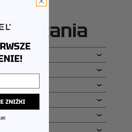
ne pytania
ERWSZE
NIE!
❯
❯
❯
E ZNIŻKI
❯
❯
uję
ERIA?
❯