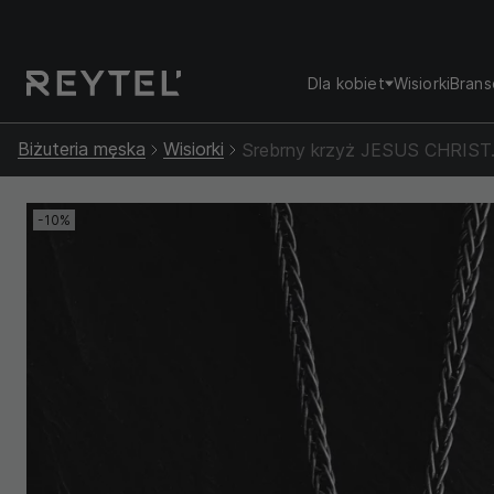
Dla kobiet
Wisiorki
Brans
Biżuteria męska
Wisiorki
Srebrny krzyż JESUS ​​CHRI
-10%