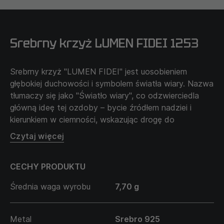
Srebrny krzyż LUMEN FIDEI 1253
Srebrny krzyż "LUMEN FIDEI" jest uosobieniem
głębokiej duchowości i symbolem światła wiary. Nazwa
tłumaczy się jako "Światło wiary", co odzwierciedla
główną ideę tej ozdoby – bycie źródłem nadziei i
kierunkiem w ciemności, wskazując drogę do
duchowego oświecenia i prawdy.
Czytaj więcej
Podkreśla znaczenie duchowej drogi i osobistego
oddania, stając się wsparciem w czasach wątpliwości i
CECHY PRODUKTU
wyzwań. Noszenie "LUMEN FIDEI" może być
osobistym symbolem wiary, która oświetla drogę,
Średnia waga wyrobu
7,70 g
wzmacnia wiarę w siebie i prowadzi do wyższych
prawd. Ten krzyż jest idealny dla tych, którzy cenią
duchowość i dążą do głębszego związku z wiarą.
Metal
Srebro 925