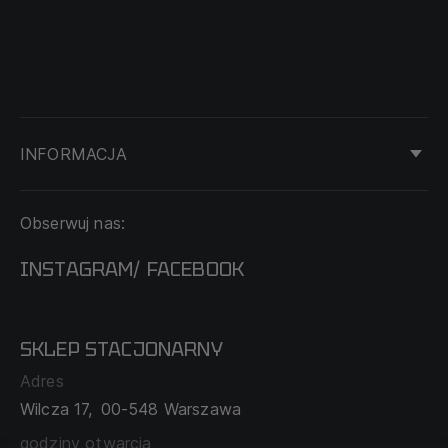
INFORMACJA
KONTAKT
Obserwuj nas:
DOSTAWA I PŁATNOŚĆ
REGULAMIN
INSTAGRAM
FACEBOOK
/
O NAS
CECHA PROBIERCZA
POLITYKA PRYWATNOŚCI
SKLEP STACJONARNY
MAPA SERWISU
WYMIANA I ZWROT
Adres
TABELA ROZMIARÓW
Wilcza 17,
00-548 Warszawa
ZAMÓWIENIA KORPORACYJNE
WSPÓŁPRACA Z PARTNERAMI
godziny otwarcia