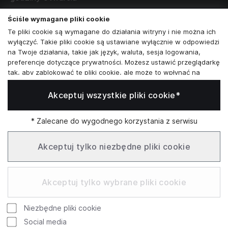
poniedziałek - sobota:
11:00 - 19:00
Ściśle wymagane pliki cookie
Te pliki cookie są wymagane do działania witryny i nie można ich
Skontaktuj się z nami
wyłączyć. Takie pliki cookie są ustawiane wyłącznie w odpowiedzi
na Twoje działania, takie jak język, waluta, sesja logowania,
+48573581161
preferencje dotyczące prywatności. Możesz ustawić przeglądarkę
tak, aby zablokować te pliki cookie, ale może to wpłynąć na
info@reytel.pl
sposób działania naszej witryny.
Akceptuj wszystkie pliki cookie*
Analizy i statystyki
Skontaktuj się z nami:
Analizy i statystyki
Marketing i retargeting
* Zalecane do wygodnego korzystania z serwisu
Whatsapp
Te pliki cookie są zwykle ustawiane przez naszych partnerów
marketingowych i reklamowych. Mogą być przez nich
Akceptuj tylko niezbędne pliki cookie
wykorzystywane do tworzenia profilu Twoich zainteresowań, a
następnie wyświetlania odpowiednich reklam. Jeśli nie zezwolisz
Infolinia: Pn–Pt 09:00–17:00
na te pliki cookie, nie zobaczysz ukierunkowanych reklam dla
Akceptuj tylko wybrane pliki cookie
Twoich interesów.
Funkcjonalne pliki cookie
Niezbędne pliki cookie
Te pliki cookie umożliwiają naszej witrynie oferowanie
Google
Rating
dodatkowych funkcji i ustawień osobistych. Mogą być ustawione
Social media