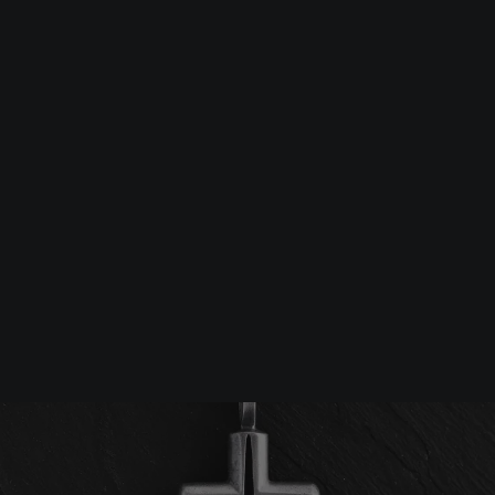
Srebrna biżuteria: 1 szt. –10% • 2 szt. –15% • 3 szt. –20% |
Złota biżuteria: –30% | Do 31.08
Biżuteria męska
Wisiorki
Srebrny krzyż LUMEN FIDEI
-10%