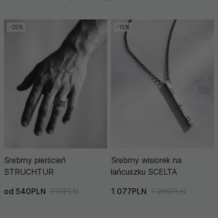
-25%
-15%
Srebrny pierścień
Srebrny wisiorek na
STRUCHTUR
łańcuszku SCELTA
od 540PLN
719PLN
1 077PLN
1 266PLN