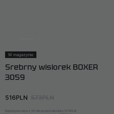
W magazynie
Srebrny wisiorek BOXER
3059
516PLN
573PLN
Najniższa cena z 30 dni przed obniżką:
573PLN