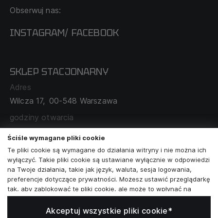
KONTAKT
Obserwuj nas:
DOSTAWA I PŁATNOŚĆ
REGULAMIN
INSTAGRAM
FACEBOOK
/
O NAS
CECHA PROBIERCZA
POLITYKA PRYWATNOŚCI
SKLEP STACJONARNY
MAPA SERWISU
WYMIANA I ZWROT
Adres
TABELA ROZMIARÓW
Wilcza 17,
00-548 Warszawa
ZAMÓWIENIA KORPORACYJNE
WSPÓŁPRACA Z PARTNERAMI
godziny otwarcia
poniedziałek - sobota:
11:00 - 19:00
Ściśle wymagane pliki cookie
Te pliki cookie są wymagane do działania witryny i nie można ich
Skontaktuj się z nami
wyłączyć. Takie pliki cookie są ustawiane wyłącznie w odpowiedzi
na Twoje działania, takie jak język, waluta, sesja logowania,
+48573581161
preferencje dotyczące prywatności. Możesz ustawić przeglądarkę
tak, aby zablokować te pliki cookie, ale może to wpłynąć na
info@reytel.pl
sposób działania naszej witryny.
Akceptuj wszystkie pliki cookie*
Analizy i statystyki