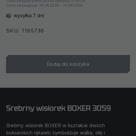
Cena bezpośrednio przed obniżką:
573PLN
Cena obowiązuje:
28.05.2026
-
10.08.2026
wysyłka 7 dni
SKU: 1195736
Dodaj do koszyka
Srebrny wisiorek BOXER 3059
Srebrny wisiorek BOXER w kształcie dwóch
bokserskich rękawic symbolizuje walkę, siłę i