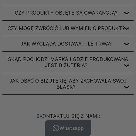
CZY PRODUKTY OBJĘTE SĄ GWARANCJĄ?
❯
CZY MOGĘ ZWRÓCIĆ LUB WYMIENIĆ PRODUKT?
❯
JAK WYGLĄDA DOSTAWA I ILE TRWA?
❯
SKĄD POCHODZI MARKA I GDZIE PRODUKOWANA
JEST BIŻUTERIA?
❯
JAK DBAĆ O BIŻUTERIĘ, ABY ZACHOWAŁA SWÓJ
BLASK?
❯
SKONTAKTUJ SIĘ Z NAMI:
Whatsapp