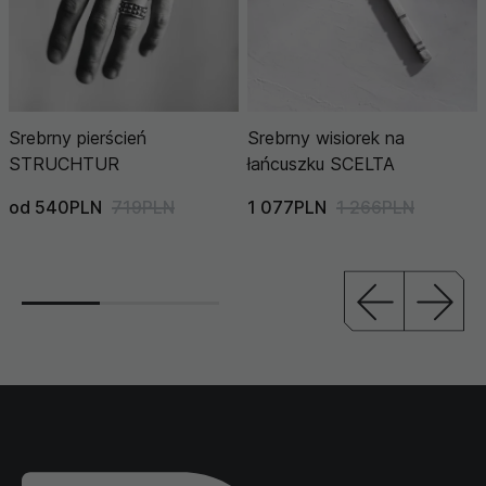
Srebrny pierścień
Srebrny wisiorek na
STRUCHTUR
łańcuszku SCELTA
od 540PLN
719PLN
1 077PLN
1 266PLN