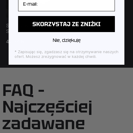
SKORZYSTAJ ZE ZNIŻKI
Srebrny wisiorek
STONEHENGE
Nie, dziękuję
470PLN
522PLN
* Zapisując się, zgadzasz się na otrzymywanie naszych
ofert. Możesz zrezygnować w każdej chwili.
FAQ –
Najczęściej
zadawane