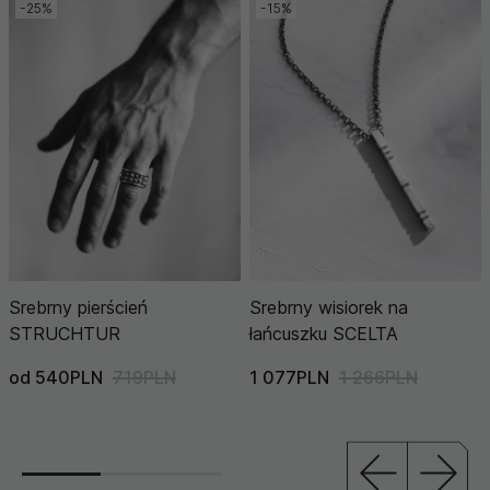
-25%
-15%
Srebrny pierścień
Srebrny wisiorek na
STRUCHTUR
łańcuszku SCELTA
od 540PLN
719PLN
1 077PLN
1 266PLN