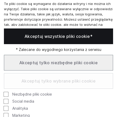
Te pliki cookie są wymagane do działania witryny i nie można ich
Skontaktuj się z nami
wyłączyć. Takie pliki cookie są ustawiane wyłącznie w odpowiedzi
na Twoje działania, takie jak język, waluta, sesja logowania,
+48573581161
preferencje dotyczące prywatności. Możesz ustawić przeglądarkę
tak, aby zablokować te pliki cookie, ale może to wpłynąć na
info@reytel.pl
sposób działania naszej witryny.
Akceptuj wszystkie pliki cookie*
Analizy i statystyki
Skontaktuj się z nami:
Analizy i statystyki
Marketing i retargeting
* Zalecane do wygodnego korzystania z serwisu
Whatsapp
Te pliki cookie są zwykle ustawiane przez naszych partnerów
marketingowych i reklamowych. Mogą być przez nich
Akceptuj tylko niezbędne pliki cookie
wykorzystywane do tworzenia profilu Twoich zainteresowań, a
następnie wyświetlania odpowiednich reklam. Jeśli nie zezwolisz
Infolinia: Pn–Pt 09:00–17:00
na te pliki cookie, nie zobaczysz ukierunkowanych reklam dla
Akceptuj tylko wybrane pliki cookie
Twoich interesów.
Funkcjonalne pliki cookie
Niezbędne pliki cookie
Te pliki cookie umożliwiają naszej witrynie oferowanie
Google
Rating
dodatkowych funkcji i ustawień osobistych. Mogą być ustawione
Social media
przez nas lub przez zewnętrznych dostawców usług, których
754 review
Analityka
4.9
umieściliśmy na naszych stronach. Jeśli nie zezwolisz na te pliki
© 2026 Reytel Wszelkie prawa zastrzeżone
Marketing
cookie, te lub niektóre z tych usług może nie działać poprawnie.