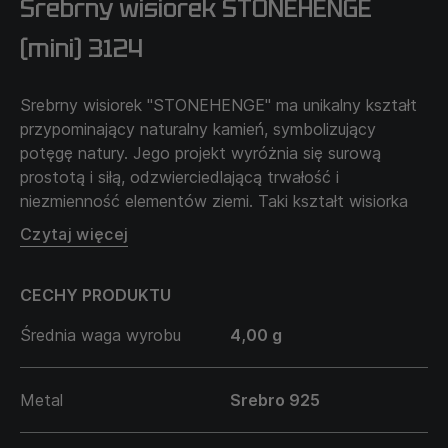
Srebrny wisiorek STONEHENGE
(mini) 3124
Srebrny wisiorek "STONEHENGE" ma unikalny kształt
przypominający naturalny kamień, symbolizujący
potęgę natury. Jego projekt wyróżnia się surową
prostotą i siłą, odzwierciedlającą trwałość i
niezmienność elementów ziemi. Taki kształt wisiorka
przypomina o ponadczasowym pięknie i mocy natury,
Czytaj więcej
jej mistrzowskiej harmonii.
Ważną cechą tego wisiorka jest możliwość
CECHY PRODUKTU
indywidualnego grawerowania, co pozwala nadać
biżuterii osobisty charakter lub przekazać wyjątkowe
Średnia waga wyrobu
4,00 g
przesłanie.
Łańcuszek sprzedawany jest oddzielnie i nie wchodzi
w cenę produktu.
Metal
Srebro 925