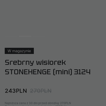
W magazynie
Srebrny wisiorek
STONEHENGE (mini) 3124
243PLN
270PLN
Najniższa cena z 30 dni przed obniżką:
270PLN