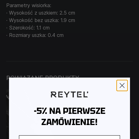
Parametry wisiorka:
· Wysokość z uszkiem: 2.5 cm
· Wysokość bez uszka: 1.9 cm
· Szerokość: 1.1 cm
· Rozmiary uszka: 0.4 cm
POWIĄZANE PRODUKTY
-5% NA PIERWSZE
ZAMÓWIENIE!
E-mail