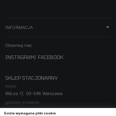
INFORMACJA
KONTAKT
Obserwuj nas:
DOSTAWA I PŁATNOŚĆ
REGULAMIN
INSTAGRAM
FACEBOOK
/
O NAS
CECHA PROBIERCZA
POLITYKA PRYWATNOŚCI
SKLEP STACJONARNY
MAPA SERWISU
WYMIANA I ZWROT
Adres
TABELA ROZMIARÓW
Wilcza 17,
00-548 Warszawa
ZAMÓWIENIA KORPORACYJNE
WSPÓŁPRACA Z PARTNERAMI
godziny otwarcia
poniedziałek - sobota:
11:00 - 19:00
Ściśle wymagane pliki cookie