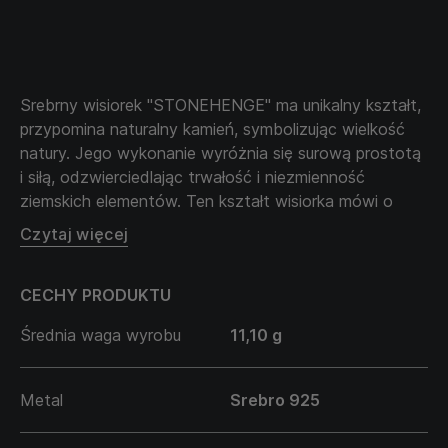
Srebrny wisiorek STONEHENGE
1259
Srebrny wisiorek "STONEHENGE" ma unikalny kształt,
przypomina naturalny kamień, symbolizując wielkość
natury. Jego wykonanie wyróżnia się surową prostotą
i siłą, odzwierciedlając trwałość i niezmienność
ziemskich elementów. Ten kształt wisiorka mówi o
wiecznym pięknie i mistrzowskiej harmonii mocy
Czytaj więcej
natury.
Łańcuszek sprzedawany jest oddzielnie i nie wchodzi
CECHY PRODUKTU
w cenę produktu.
Średnia waga wyrobu
11,10 g
Metal
Srebro 925