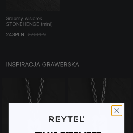
Srebrny wisiorek
STONEHENGE (mini)
243PLN
270PLN
INSPIRACJA GRAWERSKA