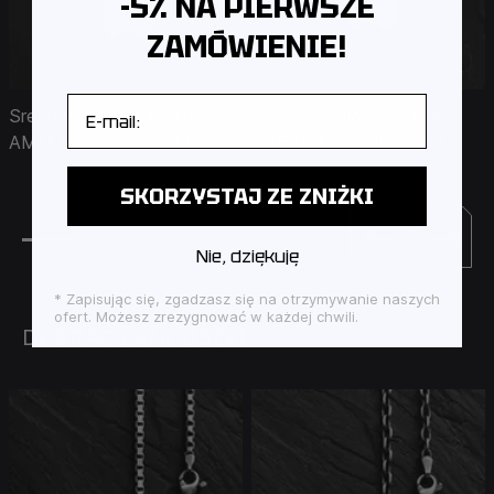
-5% NA PIERWSZE
ZAMÓWIENIE!
E-mail
Srebrny wisiorek RUNA
Srebrny wisiorek RUNA
AMULET - ALGIZ - 1318
OBEREG - FEHU - 3113
SKORZYSTAJ ZE ZNIŻKI
Nie, dziękuję
* Zapisując się, zgadzasz się na otrzymywanie naszych
ofert. Możesz zrezygnować w każdej chwili.
DOBRAĆ ŁAŃCUSZEK