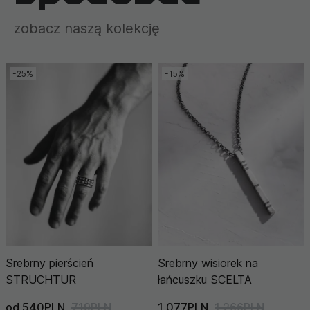
zobacz naszą kolekcję
-25%
-15%
Srebrny pierścień
Srebrny wisiorek na
STRUCHTUR
łańcuszku SCELTA
od 540PLN
719PLN
1 077PLN
1 266PLN