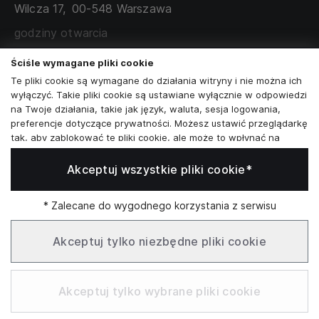
Wilcza 17,
00-548 Warszawa
ZAMÓWIENIA KORPORACYJNE
WSPÓŁPRACA Z PARTNERAMI
godziny otwarcia
poniedziałek - sobota:
11:00 - 19:00
Ściśle wymagane pliki cookie
Te pliki cookie są wymagane do działania witryny i nie można ich
Skontaktuj się z nami
wyłączyć. Takie pliki cookie są ustawiane wyłącznie w odpowiedzi
na Twoje działania, takie jak język, waluta, sesja logowania,
+48573581161
preferencje dotyczące prywatności. Możesz ustawić przeglądarkę
tak, aby zablokować te pliki cookie, ale może to wpłynąć na
info@reytel.pl
sposób działania naszej witryny.
Akceptuj wszystkie pliki cookie*
Analizy i statystyki
Skontaktuj się z nami:
Analizy i statystyki
Marketing i retargeting
* Zalecane do wygodnego korzystania z serwisu
Whatsapp
Te pliki cookie są zwykle ustawiane przez naszych partnerów
marketingowych i reklamowych. Mogą być przez nich
Akceptuj tylko niezbędne pliki cookie
wykorzystywane do tworzenia profilu Twoich zainteresowań, a
następnie wyświetlania odpowiednich reklam. Jeśli nie zezwolisz
Infolinia: Pn–Pt 09:00–17:00
na te pliki cookie, nie zobaczysz ukierunkowanych reklam dla
Akceptuj tylko wybrane pliki cookie
Twoich interesów.
Funkcjonalne pliki cookie