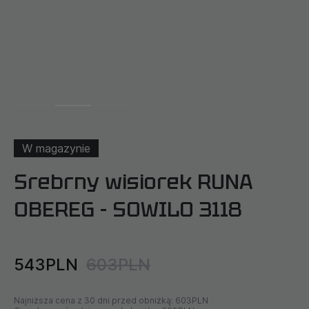
W magazynie
Srebrny wisiorek RUNA
OBEREG - SOWILO 3118
543PLN
603PLN
Najniższa cena z 30 dni przed obniżką:
603PLN