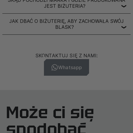
SKĄD POCHODZI MARKA I GDZIE PRODUKOWANA
JEST BIŻUTERIA?
❯
JAK DBAĆ O BIŻUTERIĘ, ABY ZACHOWAŁA SWÓJ
BLASK?
❯
SKONTAKTUJ SIĘ Z NAMI:
Whatsapp
Może ci się
spodobać