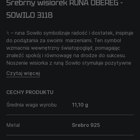
Srebrny wisiorek RUNA OBEREG -
SOWILO 3118
ᛋ – runa Sowilo symbolizuje radość i dostatek, inspiruje
do podążania za swoimi marzeniami. Ten symbol
wzmacnia wewnętrzny światopogląd, pomagając
znaleźć spokój i równowagę na drodze do sukcesu.
Noszenie wisiorka z runą Sowilo stymuluje pozytywne
spojrzenie na życie. Ten naszyjnik ma znaczenie
Czytaj więcej
równowagi i harmonii na drodze do osiągania
życiowych celów, wzmacnia duchową siłę i otwartość
CECHY PRODUKTU
na nowe możliwości.
Można wybrać dowolną runę z dostępnych
Średnia waga wyrobu
11,10 g
wariantów; jeśli potrzebujesz personalizowanej runy,
podaj ją w komentarzu do zamówienia. A my
skontaktujemy się z tobą w celu omówienia ważnych
Metal
Srebro 925
detali.
Łańcuszek sprzedawany jest oddzielnie i nie wchodzi