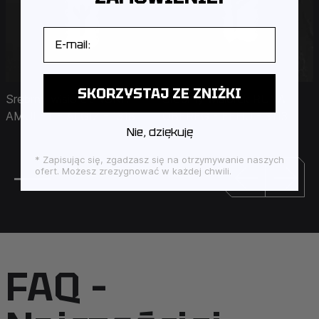
E-mail
SKORZYSTAJ ZE ZNIŻKI
Srebrny wisiorek RUNA
Srebrny wisiorek RUNA
AMULET - ALGIZ - 1318
OBEREG - FEHU - 3113
Nie, dziękuję
* Zapisując się, zgadzasz się na otrzymywanie naszych
ofert. Możesz zrezygnować w każdej chwili.
FAQ –