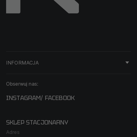
INFORMACJA
KONTAKT
Obserwuj nas:
DOSTAWA I PŁATNOŚĆ
REGULAMIN
INSTAGRAM
FACEBOOK
/
O NAS
CECHA PROBIERCZA
POLITYKA PRYWATNOŚCI
SKLEP STACJONARNY
MAPA SERWISU
WYMIANA I ZWROT
Adres
TABELA ROZMIARÓW