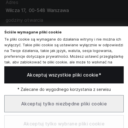
Adres
TABELA ROZMIARÓW
Wilcza 17,
00-548 Warszawa
ZAMÓWIENIA KORPORACYJNE
WSPÓŁPRACA Z PARTNERAMI
godziny otwarcia
poniedziałek - sobota:
11:00 - 19:00
Ściśle wymagane pliki cookie
Te pliki cookie są wymagane do działania witryny i nie można ich
Skontaktuj się z nami
wyłączyć. Takie pliki cookie są ustawiane wyłącznie w odpowiedzi
na Twoje działania, takie jak język, waluta, sesja logowania,
+48573581161
preferencje dotyczące prywatności. Możesz ustawić przeglądarkę
tak, aby zablokować te pliki cookie, ale może to wpłynąć na
info@reytel.pl
sposób działania naszej witryny.
Akceptuj wszystkie pliki cookie*
Analizy i statystyki
Skontaktuj się z nami:
Analizy i statystyki
Marketing i retargeting
* Zalecane do wygodnego korzystania z serwisu
Whatsapp
Te pliki cookie są zwykle ustawiane przez naszych partnerów
marketingowych i reklamowych. Mogą być przez nich
Akceptuj tylko niezbędne pliki cookie
wykorzystywane do tworzenia profilu Twoich zainteresowań, a
następnie wyświetlania odpowiednich reklam. Jeśli nie zezwolisz
Infolinia: Pn–Pt 09:00–17:00
na te pliki cookie, nie zobaczysz ukierunkowanych reklam dla
Akceptuj tylko wybrane pliki cookie
Twoich interesów.