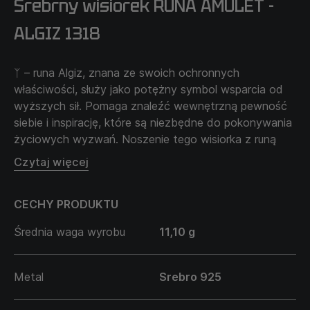
Srebrny wisiorek RUNA AMULET -
ALGIZ 1318
ᛉ – runa Algiz, znana ze swoich ochronnych
właściwości, służy jako potężny symbol wsparcia od
wyższych sił. Pomaga znaleźć wewnętrzną pewność
siebie i inspirację, które są niezbędne do pokonywania
życiowych wyzwań. Noszenie tego wisiorka z runą
Algiz jest w codziennym życiu przypomnieniem o
Czytaj więcej
znaczeniu zachowania wewnętrznej harmonii i spokoju
w burzliwym rytmie współczesnego świata.
CECHY PRODUKTU
Można wybrać dowolną runę z dostępnych
wariantów; jeśli potrzebujesz spersonalizowanej runy,
Średnia waga wyrobu
11,10 g
podaj ją komentarzu do zamówienia. A my
skontaktujemy się z tobą w celu omówienia ważnych
detali.
Metal
Srebro 925
Łańcuszek sprzedawany jest oddzielnie i nie wchodzi
w cenę produktu.