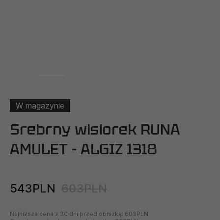
W magazynie
Srebrny wisiorek RUNA
AMULET - ALGIZ 1318
543PLN
603PLN
Najniższa cena z 30 dni przed obniżką:
603PLN