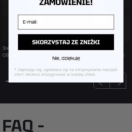
ZAMÓWIENIE!
E-mail
SKORZYSTAJ ZE ZNIŻKI
Srebrny wisiorek RUNA
Srebrny wisiorek RUNA
OBEREG - FEHU - 3113
OBEREG - OTHILA - 3115
Nie, dziękuję
* Zapisując się, zgadzasz się na otrzymywanie naszych
ofert. Możesz zrezygnować w każdej chwili.
FAQ –