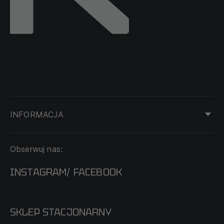
INFORMACJA
KONTAKT
Obserwuj nas:
DOSTAWA I PŁATNOŚĆ
REGULAMIN
INSTAGRAM
FACEBOOK
/
O NAS
CECHA PROBIERCZA
POLITYKA PRYWATNOŚCI
SKLEP STACJONARNY
MAPA SERWISU
WYMIANA I ZWROT