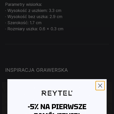
Parametry wisiorka:
· Wysokość z uszkiem: 3.3 cm
· Wysokość bez uszka: 2.9 cm
· Szerokość: 1.7 cm
· Rozmiary uszka: 0.6 x 0.3 cm
INSPIRACJA GRAWERSKA
-5% NA PIERWSZE