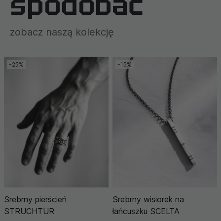
spodobać
zobacz naszą kolekcję
-25%
-15%
Srebrny pierścień
Srebrny wisiorek na
STRUCHTUR
łańcuszku SCELTA