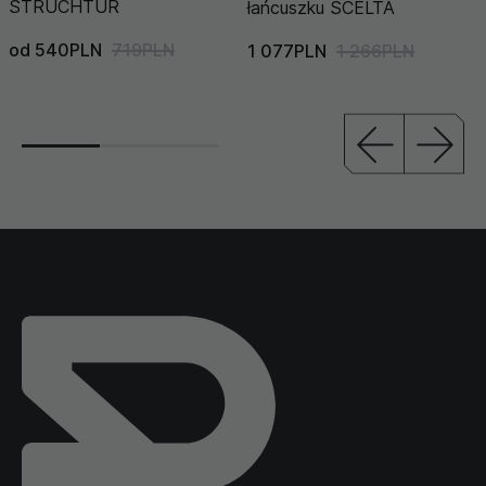
STRUCHTUR
łańcuszku SCELTA
od 540PLN
719PLN
1 077PLN
1 266PLN