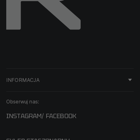
INFORMACJA
KONTAKT
Obserwuj nas:
DOSTAWA I PŁATNOŚĆ
REGULAMIN
INSTAGRAM
FACEBOOK
/
O NAS
CECHA PROBIERCZA
POLITYKA PRYWATNOŚCI