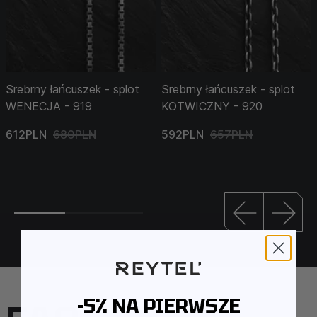
Srebrny łańcuszek - splot
Srebrny łańcuszek - splot
WENECJA - 919
KOTWICZNY - 920
612PLN
680PLN
592PLN
657PLN
-5% NA PIERWSZE