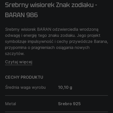
Srebrny wisiorek Znak zodiaku -
BARAN 986
Srebrny wisiorek BARAN odzwierciedla wrodzoną
odwagę i energię tego znaku zodiaku. Jego projekt
symbolizuje impulsywność i cechy przywódcze Barana,
przypomina o pragnieniach osiągania nowych
szczytów.
Łańcuszek sprzedawany jest oddzielnie i nie wchodzi
Czytaj więcej
w cenę produktu.
CECHY PRODUKTU
Średnia waga wyrobu
10,10 g
Metal
Srebro 925