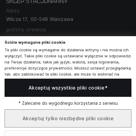
SKLEP STACJONARNY
MAPA SERWISU
WYMIANA I ZWROT
Adres
TABELA ROZMIARÓW
Wilcza 17,
00-548 Warszawa
ZAMÓWIENIA KORPORACYJNE
WSPÓŁPRACA Z PARTNERAMI
godziny otwarcia
poniedziałek - sobota:
11:00 - 19:00
Ściśle wymagane pliki cookie
Te pliki cookie są wymagane do działania witryny i nie można ich
Skontaktuj się z nami
wyłączyć. Takie pliki cookie są ustawiane wyłącznie w odpowiedzi
na Twoje działania, takie jak język, waluta, sesja logowania,
+48573581161
preferencje dotyczące prywatności. Możesz ustawić przeglądarkę
tak, aby zablokować te pliki cookie, ale może to wpłynąć na
info@reytel.pl
sposób działania naszej witryny.
Akceptuj wszystkie pliki cookie*
Analizy i statystyki
Skontaktuj się z nami:
Analizy i statystyki
Marketing i retargeting
* Zalecane do wygodnego korzystania z serwisu
Whatsapp
Te pliki cookie są zwykle ustawiane przez naszych partnerów
marketingowych i reklamowych. Mogą być przez nich
Akceptuj tylko niezbędne pliki cookie
wykorzystywane do tworzenia profilu Twoich zainteresowań, a
następnie wyświetlania odpowiednich reklam. Jeśli nie zezwolisz
Infolinia: Pn–Pt 09:00–17:00
na te pliki cookie, nie zobaczysz ukierunkowanych reklam dla