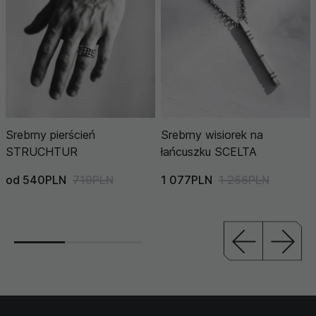
Srebrny pierścień
Srebrny wisiorek na
STRUCHTUR
łańcuszku SCELTA
od 540PLN
719PLN
1 077PLN
1 266PLN