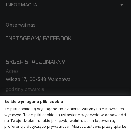
INFORMACJA
KONTAKT
Obserwuj nas:
DOSTAWA I PŁATNOŚĆ
REGULAMIN
INSTAGRAM
FACEBOOK
/
O NAS
CECHA PROBIERCZA
POLITYKA PRYWATNOŚCI
SKLEP STACJONARNY
MAPA SERWISU
WYMIANA I ZWROT
Adres
TABELA ROZMIARÓW
Wilcza 17,
00-548 Warszawa
ZAMÓWIENIA KORPORACYJNE
WSPÓŁPRACA Z PARTNERAMI
godziny otwarcia
poniedziałek - sobota:
11:00 - 19:00
Ściśle wymagane pliki cookie
Te pliki cookie są wymagane do działania witryny i nie można ich
Skontaktuj się z nami
wyłączyć. Takie pliki cookie są ustawiane wyłącznie w odpowiedzi
na Twoje działania, takie jak język, waluta, sesja logowania,
+48573581161
preferencje dotyczące prywatności. Możesz ustawić przeglądarkę