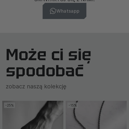
Whatsapp
Może ci się
spodobać
zobacz naszą kolekcję
-25%
-15%