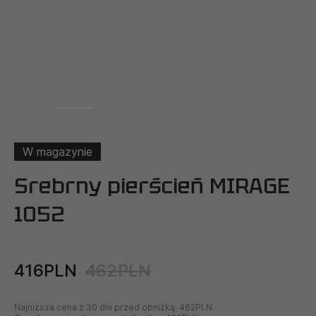
W magazynie
Srebrny pierścień MIRAGE
1052
416PLN
462PLN
Najniższa cena z 30 dni przed obniżką:
462PLN