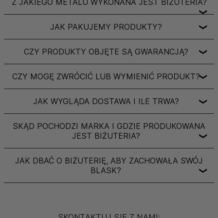
Z JAKIEGO METALU WYKONANA JEST BIŻUTERIA?
❯
JAK PAKUJEMY PRODUKTY?
❯
CZY PRODUKTY OBJĘTE SĄ GWARANCJĄ?
❯
CZY MOGĘ ZWRÓCIĆ LUB WYMIENIĆ PRODUKT?
❯
JAK WYGLĄDA DOSTAWA I ILE TRWA?
❯
SKĄD POCHODZI MARKA I GDZIE PRODUKOWANA
JEST BIŻUTERIA?
❯
JAK DBAĆ O BIŻUTERIĘ, ABY ZACHOWAŁA SWÓJ
BLASK?
❯
SKONTAKTUJ SIĘ Z NAMI: