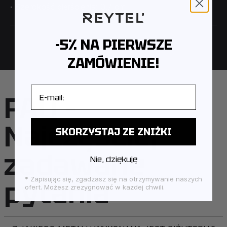
· Szerokość pierścienia: 0.7 cm
-5% NA PIERWSZE
ZAMÓWIENIE!
E-mail
FAQ –
Najczęściej
SKORZYSTAJ ZE ZNIŻKI
zadawane
Nie, dziękuję
pytania
* Zapisując się, zgadzasz się na otrzymywanie naszych
ofert. Możesz zrezygnować w każdej chwili.