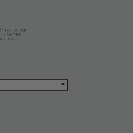
bniżką:
386PLN
żką:
386PLN
06.08.2026