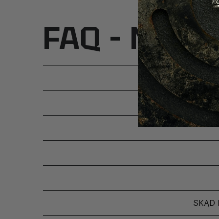
FAQ – Najcz
SKĄD 