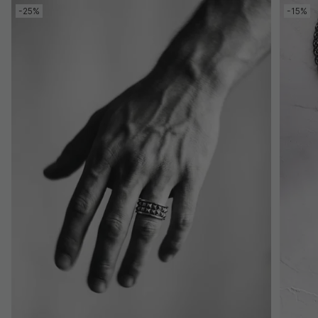
-25%
-15%