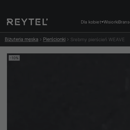
Dla kobiet
Wisiorki
Brans
Biżuteria męska
Pierścionki
Srebrny pierścień WEAVE
-10%