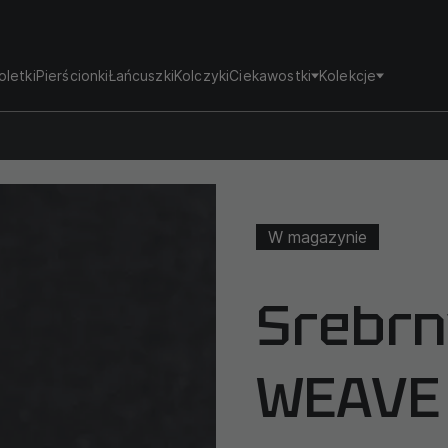
oletki
Pierścionki
Łańcuszki
Kolczyki
Ciekawostki
Kolekcje
W magazynie
Srebrn
WEAVE