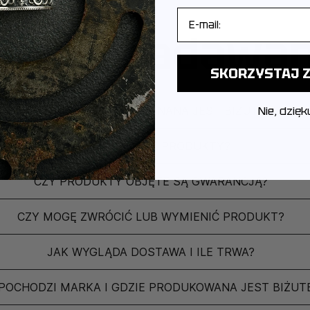
E-mail
ęściej zadawa
SKORZYSTAJ Z
Z JAKIEGO METALU WYKONANA JEST BIŻUTERIA?
Nie, dzięk
JAK PAKUJEMY PRODUKTY?
CZY PRODUKTY OBJĘTE SĄ GWARANCJĄ?
CZY MOGĘ ZWRÓCIĆ LUB WYMIENIĆ PRODUKT?
JAK WYGLĄDA DOSTAWA I ILE TRWA?
POCHODZI MARKA I GDZIE PRODUKOWANA JEST BIŻUT