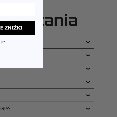
ne pytania
E ZNIŻKI
uję
❯
❯
❯
❯
❯
ERIA?
❯