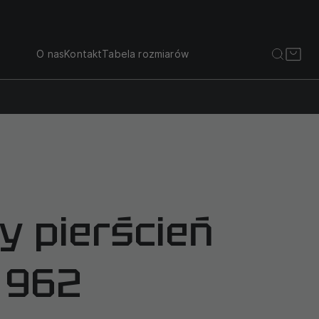
O nas
Kontakt
Tabela rozmiarów
y pierścień
 962