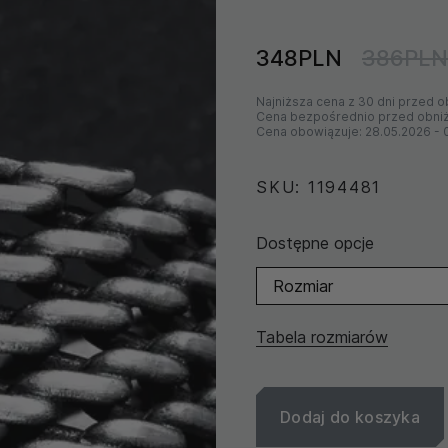
348PLN
386PLN
Najniższa cena z 30 dni przed o
Cena bezpośrednio przed obni
Cena obowiązuje:
28.05.2026
-
SKU: 1194481
Dostępne opcje
Rozmiar
Tabela rozmiarów
Dodaj do koszyka