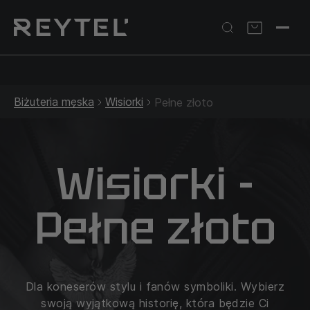
Srebrna biżuteria: 1 szt. –10% • 2 szt. –15% • 3 szt. –20% |
Złota biżuteria: –30% | Do 31.08
Biżuteria męska
Wisiorki
Pełne złoto
Wisiorki -
Pełne złoto
Dla koneserów stylu i fanów symboliki. Wybierz
swoją wyjątkową historię, która będzie Ci