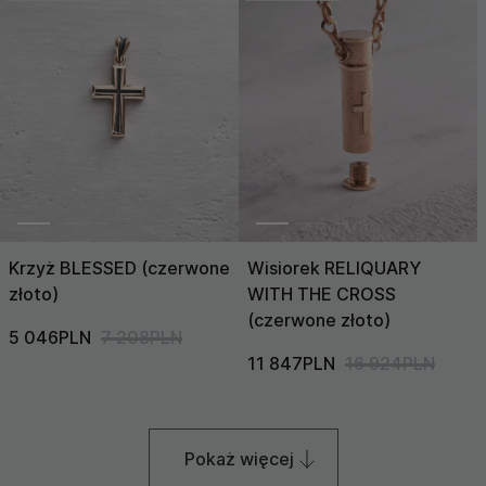
Krzyż BLESSED (czerwone
Wisiorek RELIQUARY
złoto)
WITH THE CROSS
(czerwone złoto)
5 046PLN
7 208PLN
11 847PLN
16 924PLN
Pokaż więcej