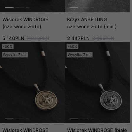
Wisiorek WINDROSE
Krzyż ANBETUNG
(czerwone złoto)
czerwone złoto (mini)
5 140PLN
7 342PLN
2 447PLN
3 495PLN
-30%
-30%
Wysyłka 7 dni
Wysyłka 7 dni
Wisiorek WINDROSE
Wisiorek WINDROSE (białe