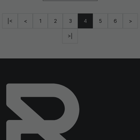
|<
<
1
2
3
4
5
6
>
>|