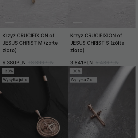
Krzyż CRUCIFIXION of
Krzyż CRUCIFIXION of
JESUS CHRIST M (żółte
JESUS CHRIST S (żółte
złoto)
złoto)
9 380PLN
13 399PLN
3 841PLN
5 486PLN
-30%
-30%
Wysyłka jutro
Wysyłka 7 dni