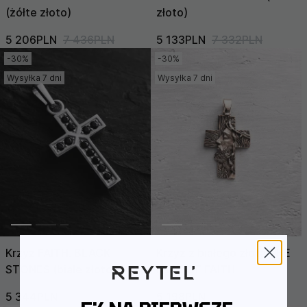
(żółte złoto)
złoto)
5 206PLN
7 436PLN
5 133PLN
7 332PLN
-30%
-30%
Wysyłka 7 dni
Wysyłka 7 dni
Krzyż FAITH. BLACK
Krzyż z białego złota THE
STONES (białe złoto)
FACE OF FAITH
5 344PLN
7 633PLN
5 198PLN
7 425PLN