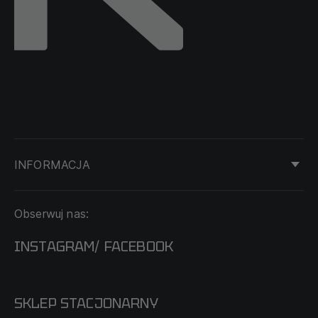
INFORMACJA
KONTAKT
Obserwuj nas:
DOSTAWA I PŁATNOŚĆ
REGULAMIN
INSTAGRAM
FACEBOOK
/
O NAS
CECHA PROBIERCZA
POLITYKA PRYWATNOŚCI
SKLEP STACJONARNY
MAPA SERWISU