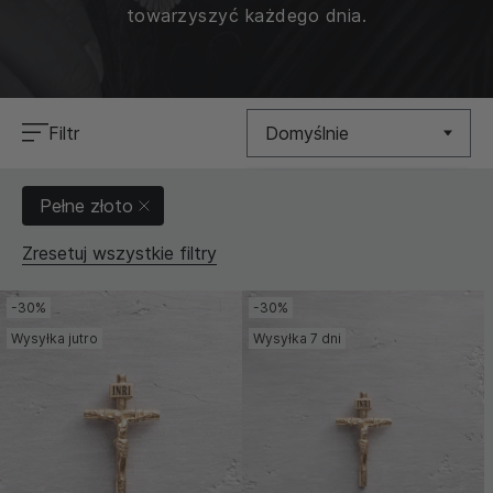
towarzyszyć każdego dnia.
Filtr
Domyślnie
Nowość
Pełne złoto
Cena (Niska >
Zresetuj wszystkie filtry
Wysoka)
Cena (Wysoka >
-30%
-30%
Niska)
Wysyłka jutro
Wysyłka 7 dni