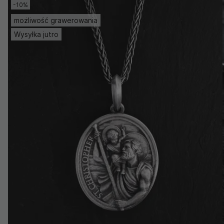
-10%
możliwość grawerowania
Wysyłka jutro