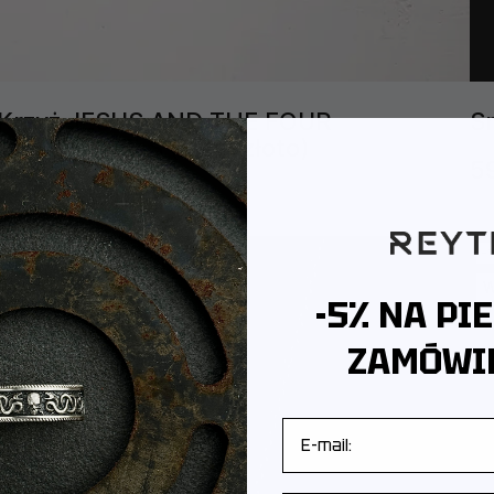
Krzyż JESUS ​​AND THE FOUR
S
ARCHANGELS (żółte złoto)
5
10 185PLN
14 550PLN
-10%
-
Wysyłka jutro
W
-5% NA PI
ZAMÓWIE
E-mail