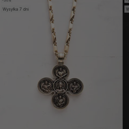
-30%
-
Wysyłka 7 dni
W