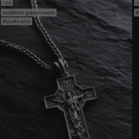
-10%
-
możliwość grawerowania
W
Wysyłka jutro