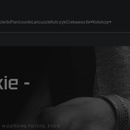
oletki
Pierścionki
Łańcuszki
Kolczyki
Ciekawostki
Kolekcje
ie -
 wyjątkową historię, która