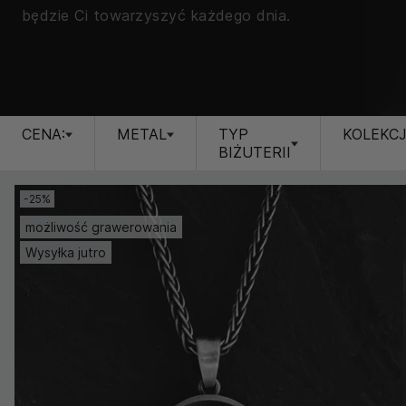
będzie Ci towarzyszyć każdego dnia.
CENA:
METAL
TYP
KOLEKC
BIŻUTERII
-25%
możliwość grawerowania
Wysyłka jutro