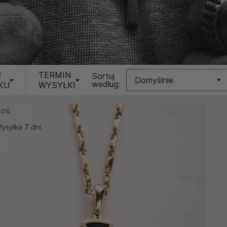
Ć
TERMIN
Sortuj
Domyślnie
według:
KU
WYSYŁKI
Nowość
30%
ysyłka 7 dni
Cena (Niska >
Wysoka)
Cena (Wysoka >
Niska)