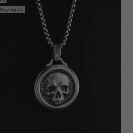
10%
ysyłka jutro