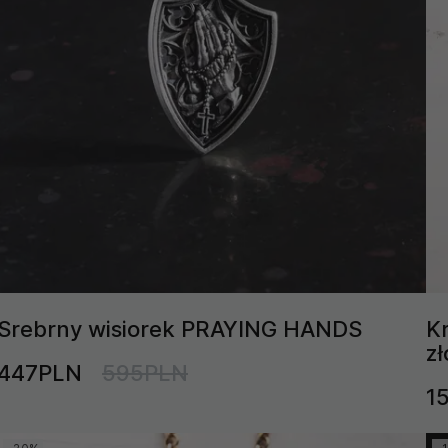
Srebrny wisiorek PRAYING HANDS
K
zł
447PLN
595PLN
1