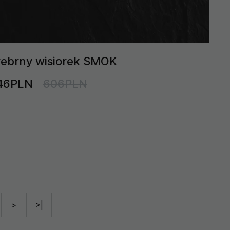
rebrny wisiorek SMOK
46PLN
606PLN
>
>|