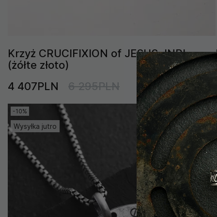
Krzyż CRUCIFIXION of JESUS. INRI
(żółte złoto)
4 407PLN
6 295PLN
-10%
Wysyłka jutro