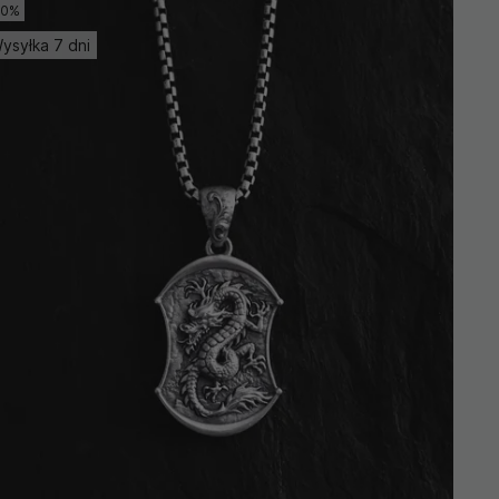
10%
ysyłka 7 dni