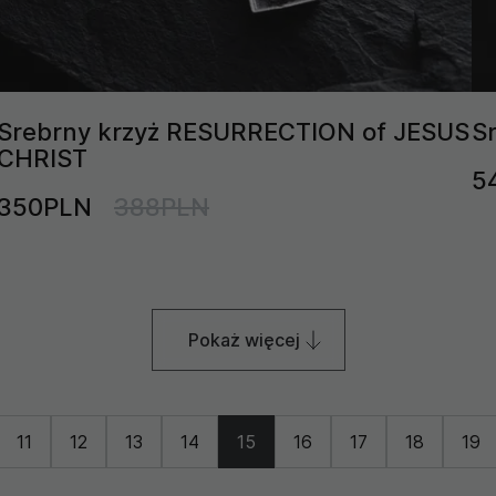
Srebrny krzyż RESURRECTION of JESUS
S
CHRIST
5
350PLN
388PLN
Pokaż więcej
11
12
13
14
15
16
17
18
19