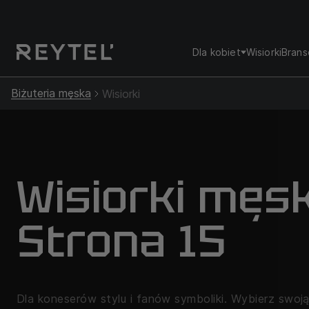
Dla kobiet
Wisiorki
Brans
Biżuteria męska
Wisiorki
Wisiorki męsk
Strona 15
Dla koneserów stylu i fanów symboliki. Wybierz swoją