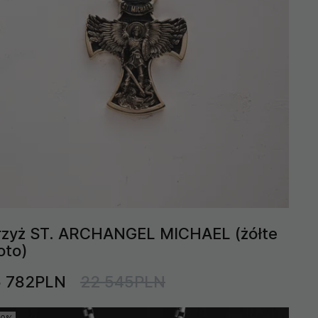
rzyż ST. ARCHANGEL MICHAEL (żółte
oto)
5 782PLN
22 545PLN