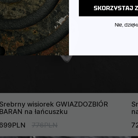
SKORZYSTAJ Z
Nie, dzięk
Srebrny wisiorek GWIAZDOZBIÓR
S
BARAN na łańcuszku
n
699PLN
776PLN
7