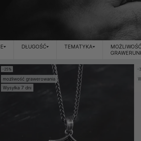
JE
DŁUGOŚĆ
TEMATYKA
MOŻLIWOŚ
GRAWERUN
-25%
-
możliwość grawerowania
W
Wysyłka 7 dni