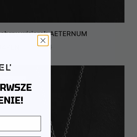
rebrny wisiorek AETERNUM
94PLN
660PLN
10%
ysyłka jutro
ERWSZE
NIE!