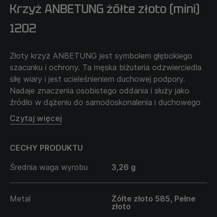
Krzyż ANBETUNG żółte złoto (mini)
1202
Złoty krzyż ANBETUNG jest symbolem głębokiego
szacunku i ochrony. Ta męska biżuteria odzwierciedla
siłę wiary i jest ucieleśnieniem duchowej podpory.
Nadaje znaczenia osobistego oddania i służy jako
źródło w dążeniu do samodoskonalenia i duchowego
wzrostu. Krzyż ANBETUNG to nie tylko talizman, ale i
Czytaj więcej
przypomina o ważności niezłomnej wiary i
wewnętrznej harmonii. Łączy tradycję z osobistymi
CECHY PRODUKTU
duchowymi poszukiwaniami.
Łańcuszek sprzedawany jest oddzielnie i nie wchodzi
Średnia waga wyrobu
3,26 g
w cenę produktu.
Metal
Żółte złoto 585, Pełne
złoto