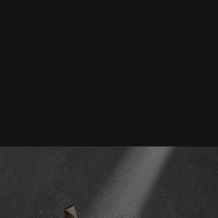
Srebrna biżuteria: 1 szt. –10% • 2 szt. –15% • 3 szt. –20% |
Złota biżuteria: –30% | Do 31.08
Biżuteria męska
Wisiorki
Krzyż ANBETUNG żółte złoto 
-30%