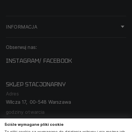
INFORMACJA
KONTAKT
Obserwuj nas:
DOSTAWA I PŁATNOŚĆ
REGULAMIN
INSTAGRAM
FACEBOOK
/
O NAS
CECHA PROBIERCZA
POLITYKA PRYWATNOŚCI
SKLEP STACJONARNY
MAPA SERWISU
WYMIANA I ZWROT
Adres
TABELA ROZMIARÓW
Wilcza 17,
00-548 Warszawa
ZAMÓWIENIA KORPORACYJNE
WSPÓŁPRACA Z PARTNERAMI
godziny otwarcia
poniedziałek - sobota:
11:00 - 19:00
Ściśle wymagane pliki cookie
Te pliki cookie są wymagane do działania witryny i nie można ich