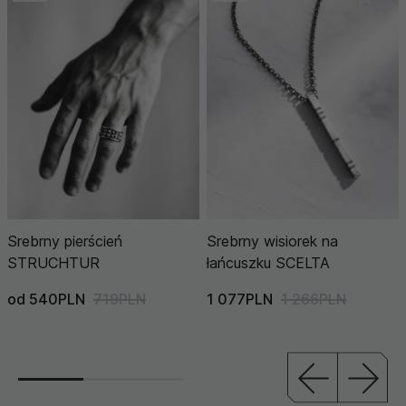
Srebrny pierścień
Srebrny wisiorek na
STRUCHTUR
łańcuszku SCELTA
od 540PLN
719PLN
1 077PLN
1 266PLN