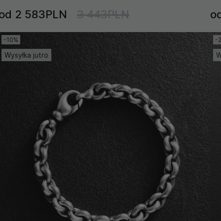
od 2 583PLN
3 443PLN
o
-10%
-
Wysyłka jutro
W