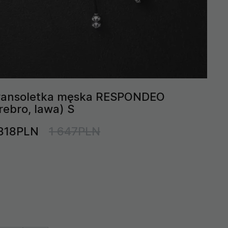
ransoletka męska RESPONDEO
rebro, lawa) S
 318PLN
1 647PLN