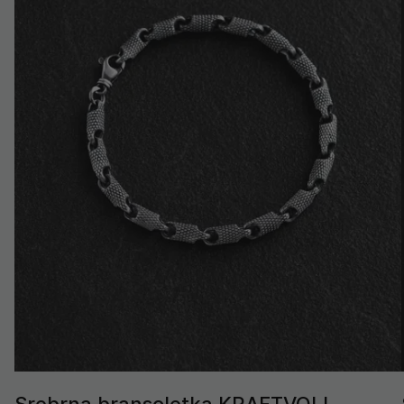
Srebrna bransoletka KRAFTVOLL