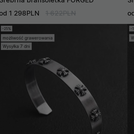
od 1 298PLN
1 622PLN
o
-25%
-
możliwość grawerowania
W
Wysyłka 7 dni