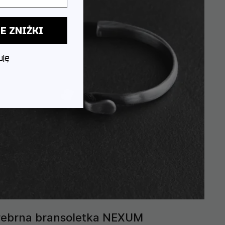
E ZNIŻKI
uję
rebrna bransoletka NEXUM