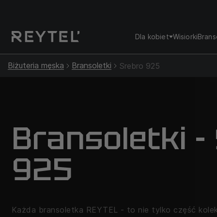
Dla kobiet
Wisiorki
Brans
Biżuteria męska
Bransoletki
Srebro 925
Bransoletki -
925
Każda bransoletka REYTEL - to nie tylko część kolekcj