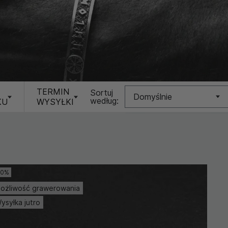
TERMIN
Sortuj
Domyślnie
według:
KU
WYSYŁKI
Nowość
Cena (Niska >
Wysoka)
10%
Cena (Wysoka >
Niska)
ożliwość grawerowania
ysyłka jutro