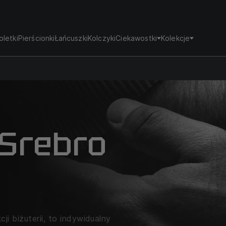
oletki
Pierścionki
Łańcuszki
Kolczyki
Ciekawostki
Kolekcje
 Srebro
i biżuterii, to indywidualny