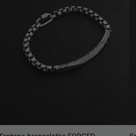
Srebrna bransoletka FORGED
S