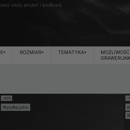
bierz swój amulet i podkreśl
JE
ROZMIAR
TEMATYKA
MOŻLIWOŚĆ
GRAWERUN
-20%
-
Wysyłka jutro
m
W