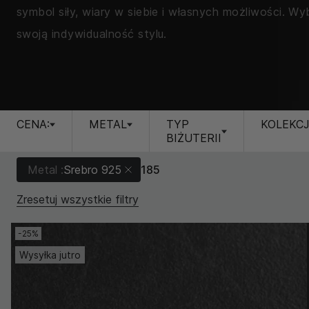
symbol siły, wiary w siebie i własnych możliwości. Wy
swoją indywidualność stylu.
CENA:
METAL
TYP
KOLEKC
BIŻUTERII
Metal :
Srebro 925
185
Zresetuj wszystkie filtry
-25%
Wysyłka jutro