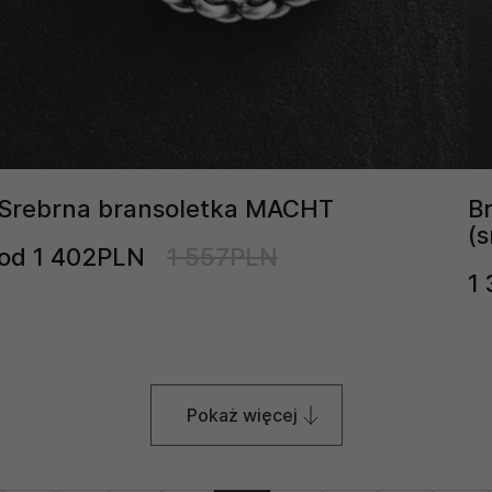
Srebrna bransoletka MACHT
B
(s
od 1 402PLN
1 557PLN
1
Pokaż więcej