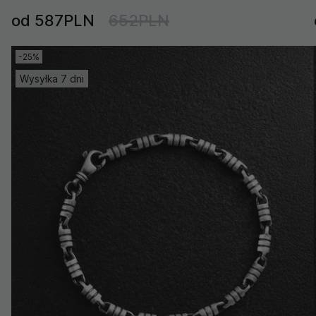
od 587PLN
652PLN
-25%
Wysyłka 7 dni