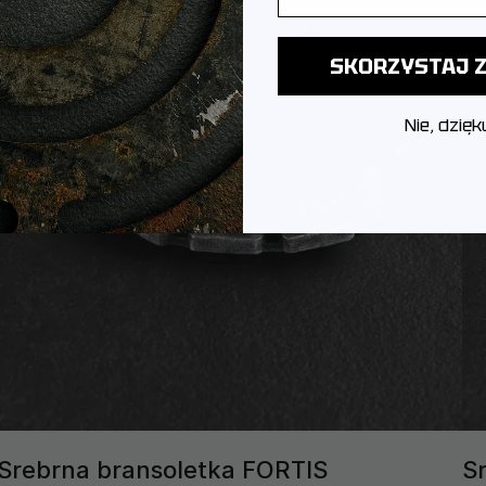
SKORZYSTAJ Z
Nie, dzięk
Srebrna bransoletka FORTIS
S