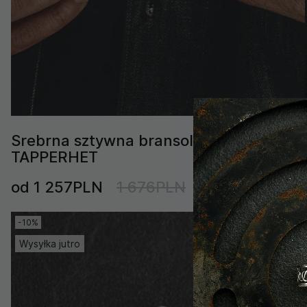
Srebrna sztywna bransoletka
TAPPERHET
od 1 257PLN
1 676PLN
-10%
Wysyłka jutro