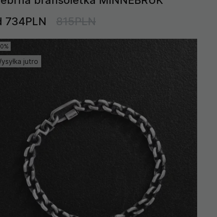
d 734PLN
815PLN
10%
ysyłka jutro