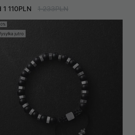
d 1 110PLN
1 233PLN
20%
ysyłka jutro