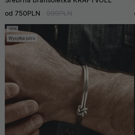
od 750PLN
999PLN
-25%
Wysyłka jutro