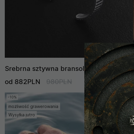
Srebrna sztywna bransoletka ZYKLUS
od 882PLN
980PLN
-10%
możliwość grawerowania
Wysyłka jutro