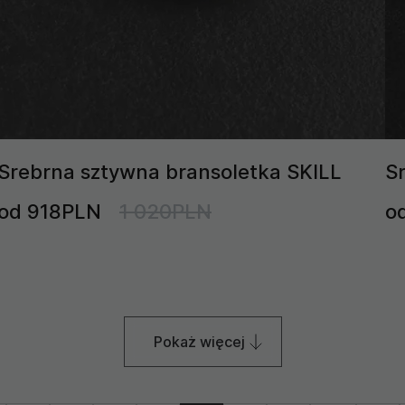
Srebrna sztywna bransoletka SKILL
S
od 918PLN
1 020PLN
o
Pokaż więcej