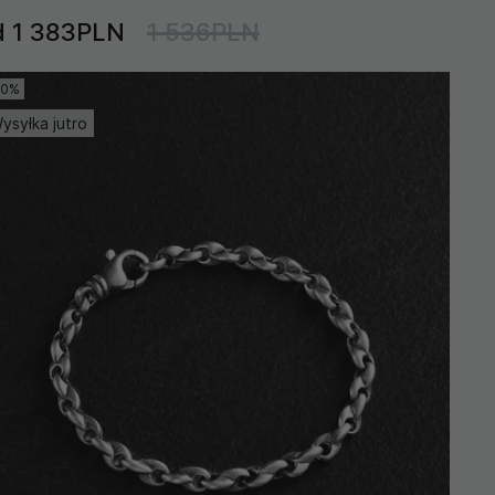
d 1 383PLN
1 536PLN
10%
ysyłka jutro