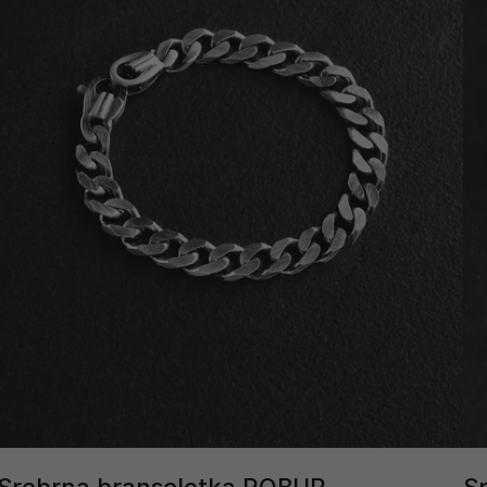
Srebrna bransoletka ROBUR
S