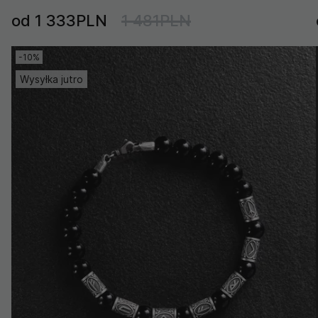
od 1 333PLN
1 481PLN
-10%
Wysyłka jutro