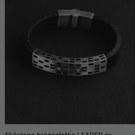
Skórzana bransoletka LEADER ze