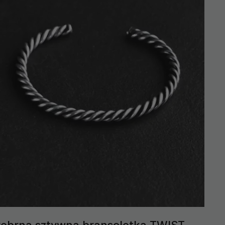
rebrna sztywna bransoletka TWIST