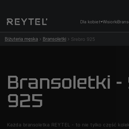
Dla kobiet
Wisiorki
Brans
Biżuteria męska
Bransoletki
Srebro 925
Bransoletki -
925
Każda bransoletka REYTEL - to nie tylko część kolekcj