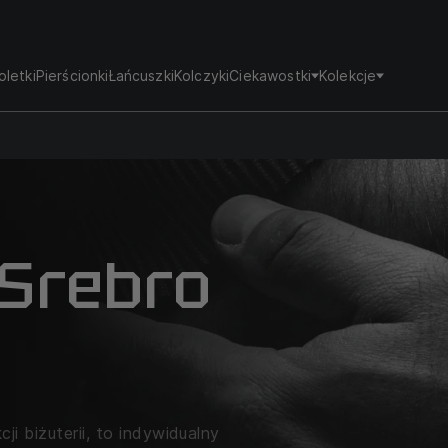
oletki
Pierścionki
Łańcuszki
Kolczyki
Ciekawostki
Kolekcje
 Srebro
i biżuterii, to indywidualny