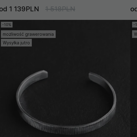
od 1 139PLN
1 518PLN
o
-10%
-
możliwość grawerowania
W
Wysyłka jutro