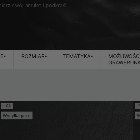
bierz swój amulet i podkreśl
JE
ROZMIAR
TEMATYKA
MOŻLIWOŚĆ
GRAWERUN
-10%
-
Wysyłka jutro
W