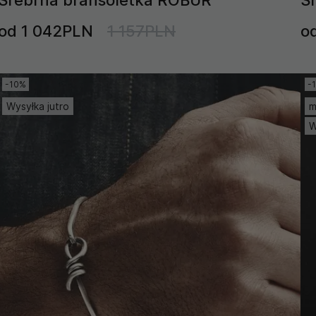
od 1 042PLN
1 157PLN
o
-10%
-
Wysyłka jutro
m
W