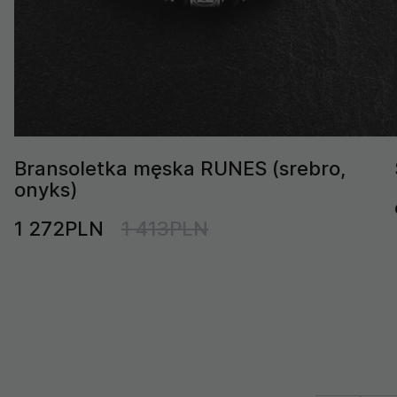
Bransoletka męska RUNES (srebro,
onyks)
1 272PLN
1 413PLN