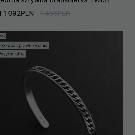
d 1 092PLN
1 456PLN
15%
ożliwość grawerowania
ysyłka jutro