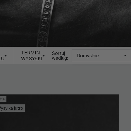
TERMIN
Sortuj
Domyślnie
według:
KU
WYSYŁKI
Nowość
Cena (Niska >
Wysoka)
25%
Cena (Wysoka >
Niska)
ysyłka jutro