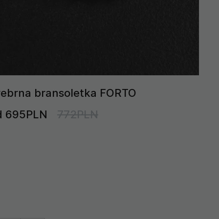
rebrna bransoletka FORTO
d 695PLN
772PLN