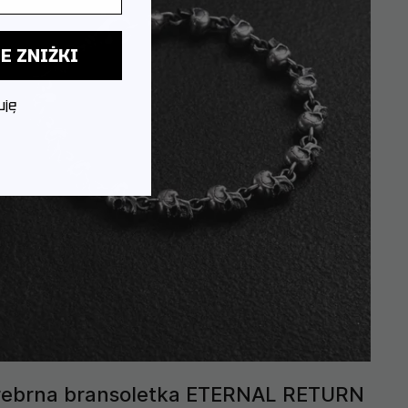
E ZNIŻKI
uję
rebrna bransoletka ETERNAL RETURN