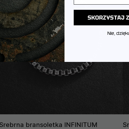
SKORZYSTAJ Z
Nie, dzięk
Srebrna bransoletka INFINITUM
S