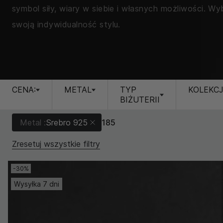
symbol siły, wiary w siebie i własnych możliwości. Wy
swoją indywidualność stylu.
CENA:
METAL
TYP
KOLEKC
BIŻUTERII
Metal :
Srebro 925
185
Zresetuj wszystkie filtry
-30%
Wysyłka 7 dni