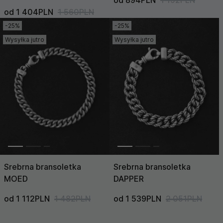
od 894PLN
1 192PLN
od 1 404PLN
1 560PLN
-25%
-25%
Wysyłka jutro
Wysyłka jutro
Srebrna bransoletka
Srebrna bransoletka
MOED
DAPPER
od 1 112PLN
1 482PLN
od 1 539PLN
2 051PLN