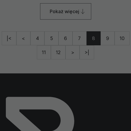
Pokaż więcej
|<
<
4
5
6
7
8
9
10
11
12
>
>|