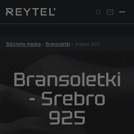
Srebrna biżuteria: 1 szt. –10% • 2 szt. –15% • 3 szt. –20% |
Złota biżuteria: –30% | Do 31.08
Biżuteria męska
Bransoletki
Srebro 925
Bransoletki
- Srebro
925