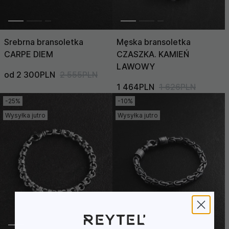
Srebrna bransoletka
Męska bransoletka
CARPE DIEM
CZASZKA. KAMIEŃ
LAWOWY
od 2 300PLN
2 555PLN
1 464PLN
1 626PLN
-25%
-10%
Wysyłka jutro
Wysyłka jutro