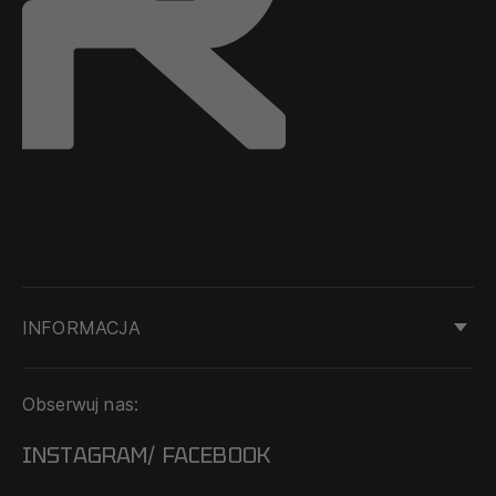
INFORMACJA
KONTAKT
Obserwuj nas:
DOSTAWA I PŁATNOŚĆ
REGULAMIN
INSTAGRAM
FACEBOOK
/
O NAS
CECHA PROBIERCZA