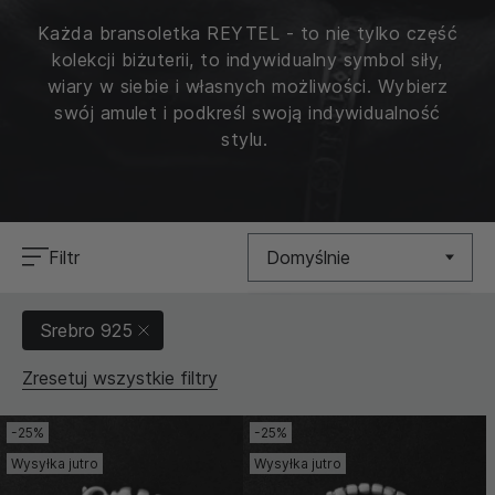
Każda bransoletka REYTEL - to nie tylko część
kolekcji biżuterii, to indywidualny symbol siły,
wiary w siebie i własnych możliwości. Wybierz
swój amulet i podkreśl swoją indywidualność
stylu.
Filtr
Domyślnie
Nowość
Srebro 925
Cena (Niska >
Zresetuj wszystkie filtry
Wysoka)
Cena (Wysoka >
-25%
-25%
Niska)
Wysyłka jutro
Wysyłka jutro