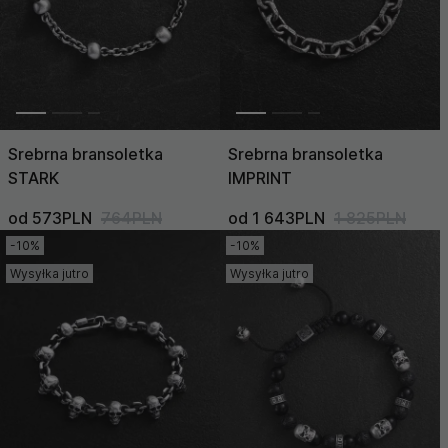
Srebrna bransoletka
Srebrna bransoletka
STARK
IMPRINT
od 573PLN
764PLN
od 1 643PLN
1 825PLN
-10%
-10%
Wysyłka jutro
Wysyłka jutro