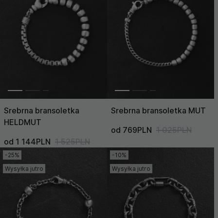
Srebrna bransoletka
Srebrna bransoletka MUT
HELDMUT
od 769PLN
1 025PLN
od 1 144PLN
1 525PLN
-25%
-10%
Wysyłka jutro
Wysyłka jutro