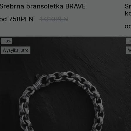
Srebrna bransoletka BRAVE
S
k
od 758PLN
1 010PLN
o
-10%
-
Wysyłka jutro
W