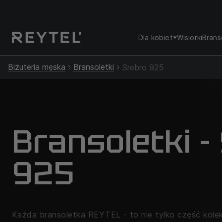
Dla kobiet
Wisiorki
Brans
Biżuteria męska
Bransoletki
Srebro 925
Bransoletki -
925
Każda bransoletka REYTEL - to nie tylko część kolekcj