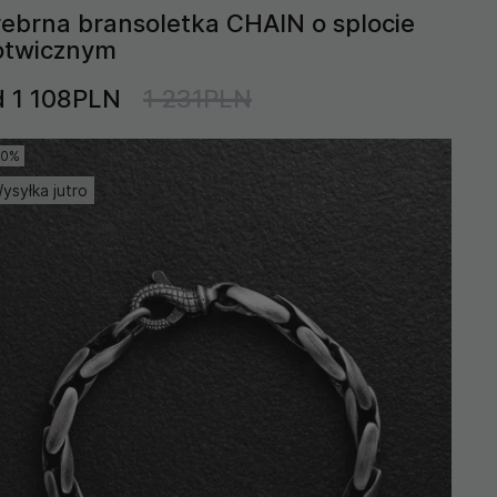
rebrna bransoletka CHAIN o splocie
otwicznym
d 1 108PLN
1 231PLN
10%
ysyłka jutro