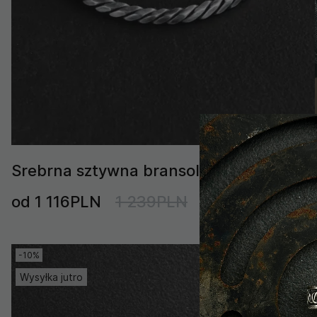
Srebrna sztywna bransoletka SOFORT
od 1 116PLN
1 239PLN
-10%
Wysyłka jutro