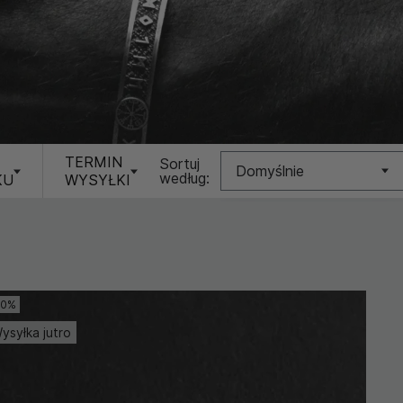
TERMIN
Sortuj
Domyślnie
według:
KU
WYSYŁKI
Nowość
Cena (Niska >
Wysoka)
10%
Cena (Wysoka >
Niska)
ysyłka jutro