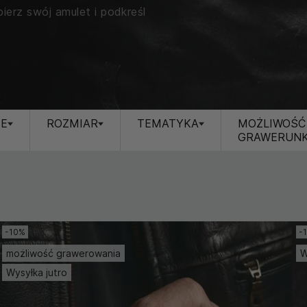
bierz swój amulet i podkreśl
JE
ROZMIAR
TEMATYKA
MOŻLIWOŚĆ
GRAWERUN
-10%
-
możliwość grawerowania
W
Wysyłka jutro