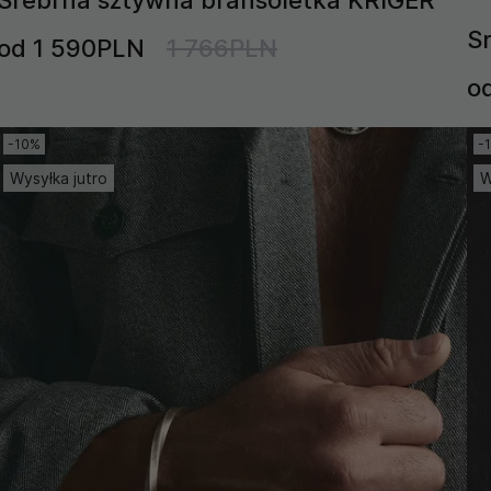
S
od 1 590PLN
1 766PLN
o
-10%
-
Wysyłka jutro
W