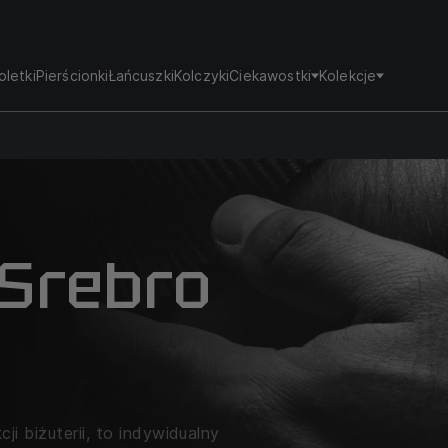
oletki
Pierścionki
Łańcuszki
Kolczyki
Ciekawostki
Kolekcje
 Srebro
i biżuterii, to indywidualny