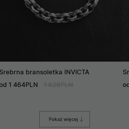
Srebrna bransoletka INVICTA
S
od 1 464PLN
1 626PLN
o
Pokaż więcej