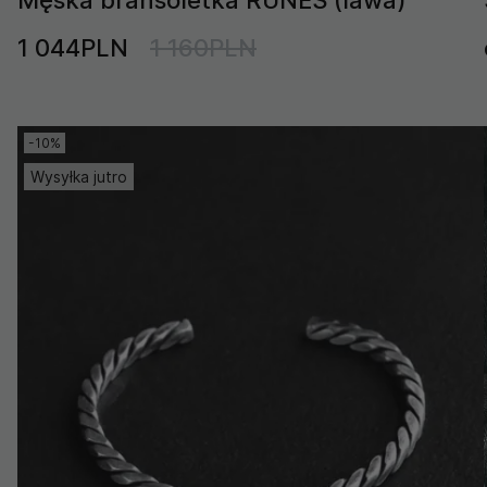
1 044PLN
1 160PLN
-10%
Wysyłka jutro