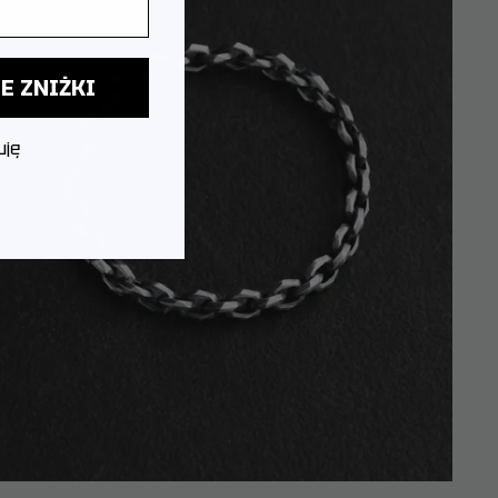
E ZNIŻKI
uję