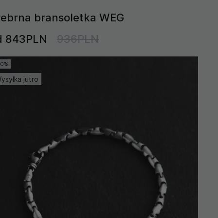
rebrna bransoletka WEG
d 843PLN
936PLN
10%
ysyłka jutro