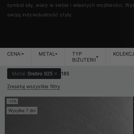
symbol siły, wiary w siebie i własnych możliwości. Wy
swoją indywidualność stylu.
CENA:
METAL
TYP
KOLEKC
BIŻUTERII
Metal :
Srebro 925
185
Zresetuj wszystkie filtry
-10%
Wysyłka 7 dni