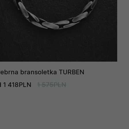
rebrna bransoletka TURBEN
d 1 418PLN
1 575PLN