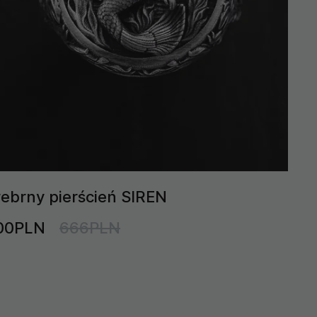
rebrny pierścień SIREN
00PLN
666PLN