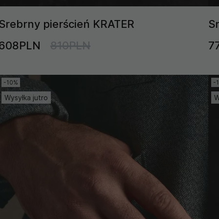
Srebrny pierścień KRATER
S
608PLN
810PLN
7
-10%
-
Wysyłka jutro
W