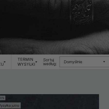
TERMIN
Sortuj
Domyślnie
według:
KU
WYSYŁKI
Nowość
Cena (Niska >
Wysoka)
10%
Cena (Wysoka >
Niska)
ysyłka jutro