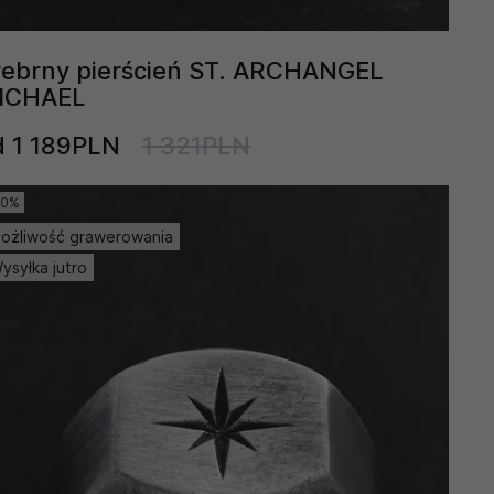
rebrny pierścień ST. ARCHANGEL
ICHAEL
d 1 189PLN
1 321PLN
10%
ożliwość grawerowania
ysyłka jutro