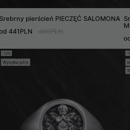
Srebrny pierścień PIECZĘĆ SALOMONA
S
M
od 441PLN
490PLN
o
-10%
-
Wysyłka jutro
m
W