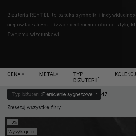
Biżuteria REYTEL to sztuka symboliki i indywidualnośc
niepowtarzalnym odzwierciedleniem dobrego stylu, kt
Twojemu wizerunkowi.
CENA:
METAL
TYP
KOLEKC
BIŻUTERII
Typ biżuterii :
Pierścienie sygnetowe
47
Zresetuj wszystkie filtry
-10%
Wysyłka jutro