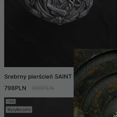
Srebrny pierścień SAINT RAPHAEL
798PLN
886PLN
-10%
Wysyłka jutro