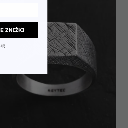
E ZNIŻKI
uję