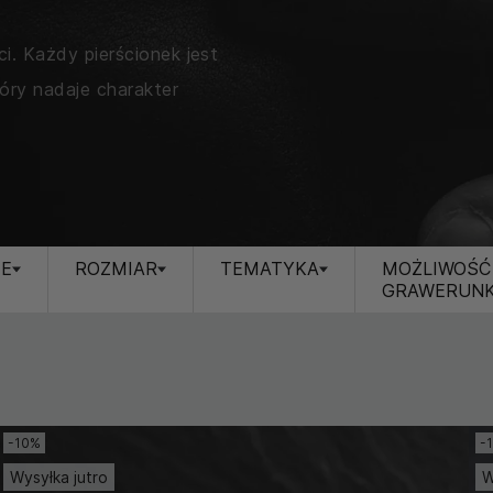
i. Każdy pierścionek jest
óry nadaje charakter
JE
ROZMIAR
TEMATYKA
MOŻLIWOŚĆ
GRAWERUN
-10%
-
Wysyłka jutro
W