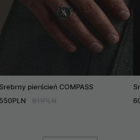
Srebrny pierścień COMPASS
S
550PLN
611PLN
6