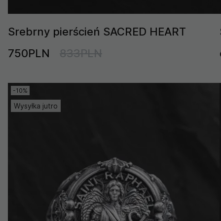
Srebrny pierścień SACRED HEART
750PLN
833PLN
-10%
Wysyłka jutro