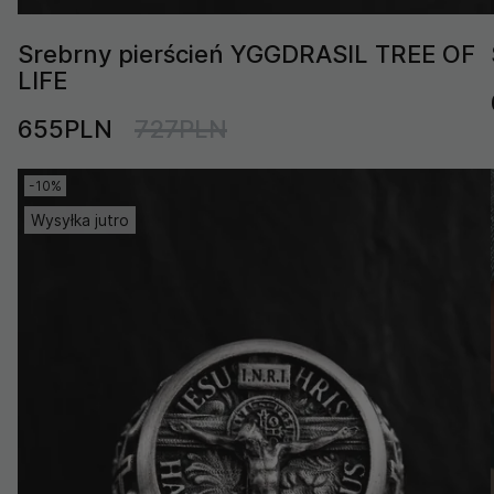
Srebrny pierścień YGGDRASIL TREE OF
LIFE
655PLN
727PLN
-10%
Wysyłka jutro