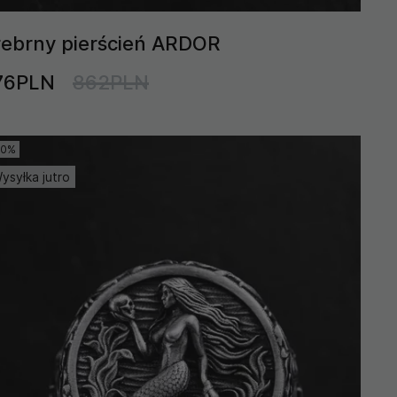
rebrny pierścień ARDOR
76PLN
862PLN
10%
ysyłka jutro