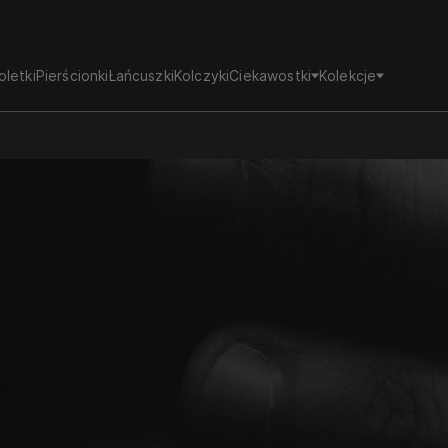
oletki
Pierścionki
Łańcuszki
Kolczyki
Ciekawostki
Kolekcje